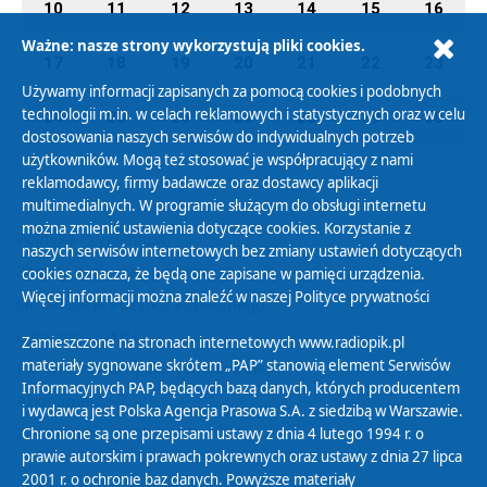
10
11
12
13
14
15
16
Ważne: nasze strony wykorzystują pliki cookies.
17
18
19
20
21
22
23
Używamy informacji zapisanych za pomocą cookies i podobnych
technologii m.in. w celach reklamowych i statystycznych oraz w celu
24
25
26
27
28
29
30
dostosowania naszych serwisów do indywidualnych potrzeb
użytkowników. Mogą też stosować je współpracujący z nami
reklamodawcy, firmy badawcze oraz dostawcy aplikacji
multimedialnych. W programie służącym do obsługi internetu
można zmienić ustawienia dotyczące cookies. Korzystanie z
Polityka Prywatności
naszych serwisów internetowych bez zmiany ustawień dotyczących
Zasady korzystania z Serwisu
cookies oznacza, że będą one zapisane w pamięci urządzenia.
Więcej informacji można znaleźć w naszej
Polityce prywatności
Organizacje Pożytku Publicznego
Cyfryzacja DAB+
Zamieszczone na stronach internetowych www.radiopik.pl
materiały sygnowane skrótem „PAP” stanowią element Serwisów
Polityka ochrony danych osobowych
Informacyjnych PAP, będących bazą danych, których producentem
Abonament
i wydawcą jest Polska Agencja Prasowa S.A. z siedzibą w Warszawie.
Zamówienia publiczne
Chronione są one przepisami ustawy z dnia 4 lutego 1994 r. o
prawie autorskim i prawach pokrewnych oraz ustawy z dnia 27 lipca
2001 r. o ochronie baz danych. Powyższe materiały