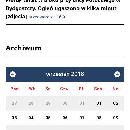
Płonął taras w bloku przy ulicy Potockiego w
Bydgoszczy. Ogień ugaszono w kilka minut
[zdjęcia]
przedwczoraj, 16:01
Archiwum
wrzesień 2018
Pon.
Wt.
Śr.
Czw.
Pt.
Sob.
Nd.
27
28
29
30
31
01
02
03
04
05
06
07
08
09