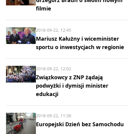
Grzegorz Braun o swoim nowym
filmie
2018-09-22, 12:45
Mariusz Kałużny i wiceminister
sportu o inwestycjach w regionie
2018-09-22, 12:02
Związkowcy z ZNP żądają
podwyżki i dymisji minister
edukacji
2018-09-22, 11:30
Europejski Dzień bez Samochodu