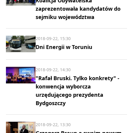
Koalicja Obywatelska
zaprezentowała kandydatów do
sejmiku województwa
2018-09-22, 15:30
Dni Energii w Toruniu
2018-09-22, 14:30
"Rafał Bruski. Tylko konkrety" -
konwencja wyborcza
urzędującego prezydenta
Bydgoszczy
2018-09-22, 13:30