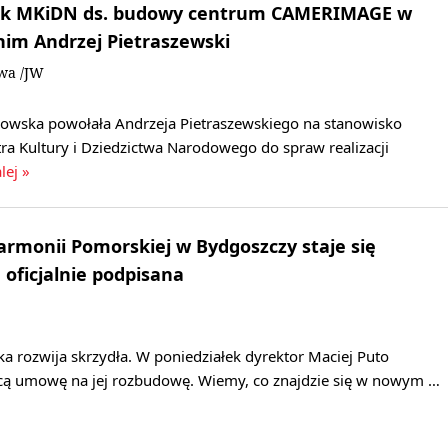
nik MKiDN ds. budowy centrum CAMERIMAGE w
 nim Andrzej Pietraszewski
owa /JW
kowska powołała Andrzeja Pietraszewskiego na stanowisko
ra Kultury i Dziedzictwa Narodowego do spraw realizacji
lej »
rmonii Pomorskiej w Bydgoszczy staje się
oficjalnie podpisana
a rozwija skrzydła. W poniedziałek dyrektor Maciej Puto
cą umowę na jej rozbudowę. Wiemy, co znajdzie się w nowym …