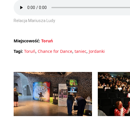
Relacja Mariusza Ludy
Miejscowość:
Toruń
Tagi:
Toruń
,
Chance for Dance
,
taniec
,
Jordanki