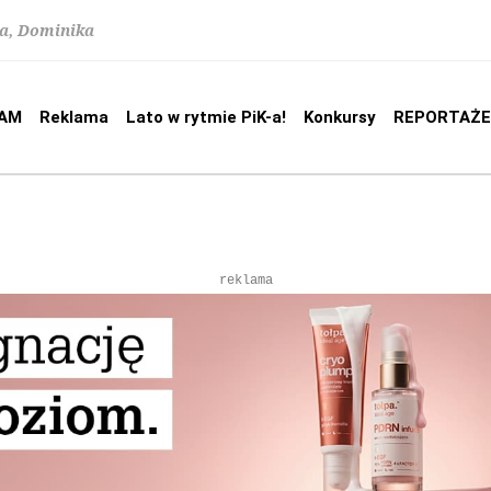
na, Dominika
AM
Reklama
Lato w rytmie PiK-a!
Konkursy
REPORTAŻE
reklama