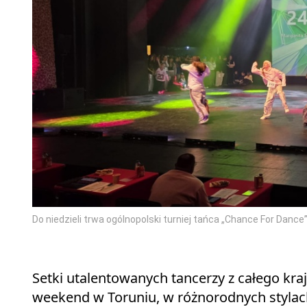
Do niedzieli trwa ogólnopolski turniej tańca „Chance For Dance”
Setki utalentowanych tancerzy z całego kra
weekend w Toruniu, w różnorodnych stylach 