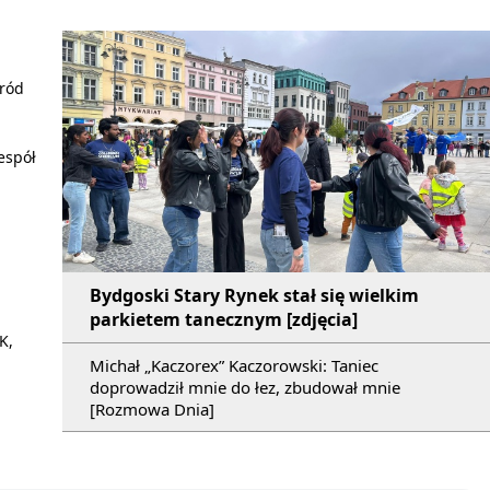
,
śród
espół
Bydgoski Stary Rynek stał się wielkim
parkietem tanecznym [zdjęcia]
K,
Michał „Kaczorex” Kaczorowski: Taniec
doprowadził mnie do łez, zbudował mnie
[Rozmowa Dnia]