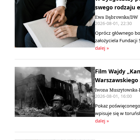
swego rodzaju 
Ewa Dąbrowska/DW
2026-08-01, 22:30
Oprócz głównego boh
założyciela Fundacji
dalej »
Film Wajdy „Ka
Warszawskiego 
Iwona Muszytowska-
2026-08-01, 16:00
Pokaz poświęconego
wpisuje się w toruńs
dalej »