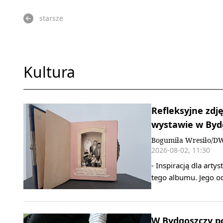
starsze
Kultura
Refleksyjne zdj
wystawie w Byd
Bogumiła Wresiło/D
2026-08-02, 11:30
- Inspiracją dla artys
tego albumu. Jego od
W Bydgoszczy p