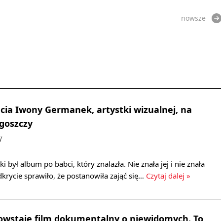
nowsze
ęcia Iwony Germanek, artystki wizualnej, na
goszczy
W
tki był album po babci, który znalazła. Nie znała jej i nie znała
krycie sprawiło, że postanowiła zająć się…
Czytaj dalej »
owstaje film dokumentalny o niewidomych. To