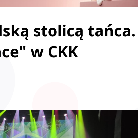
ską stolicą tańca.
nce" w CKK