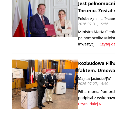
Jest pełnomoc
Toruniu. Został
Polska Agencja Pras
2026-07-31, 19:56
Ministra Marta Cien
pełnomocnika Minist
inwestycji…
Czytaj da
Rozbudowa Filha
faktem. Umowa 
Magda Jasińska/JW
2026-07-27, 14:40
Filharmonia Pomorsk
podpisał z wykonaw
Czytaj dalej »