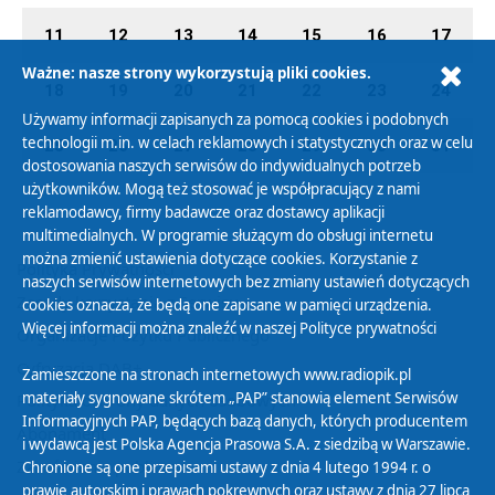
11
12
13
14
15
16
17
Ważne: nasze strony wykorzystują pliki cookies.
18
19
20
21
22
23
24
Używamy informacji zapisanych za pomocą cookies i podobnych
technologii m.in. w celach reklamowych i statystycznych oraz w celu
25
26
27
28
29
30
31
dostosowania naszych serwisów do indywidualnych potrzeb
użytkowników. Mogą też stosować je współpracujący z nami
reklamodawcy, firmy badawcze oraz dostawcy aplikacji
multimedialnych. W programie służącym do obsługi internetu
można zmienić ustawienia dotyczące cookies. Korzystanie z
Polityka Prywatności
naszych serwisów internetowych bez zmiany ustawień dotyczących
Zasady korzystania z Serwisu
cookies oznacza, że będą one zapisane w pamięci urządzenia.
Więcej informacji można znaleźć w naszej
Polityce prywatności
Organizacje Pożytku Publicznego
Cyfryzacja DAB+
Zamieszczone na stronach internetowych www.radiopik.pl
materiały sygnowane skrótem „PAP” stanowią element Serwisów
Polityka ochrony danych osobowych
Informacyjnych PAP, będących bazą danych, których producentem
Abonament
i wydawcą jest Polska Agencja Prasowa S.A. z siedzibą w Warszawie.
Zamówienia publiczne
Chronione są one przepisami ustawy z dnia 4 lutego 1994 r. o
prawie autorskim i prawach pokrewnych oraz ustawy z dnia 27 lipca