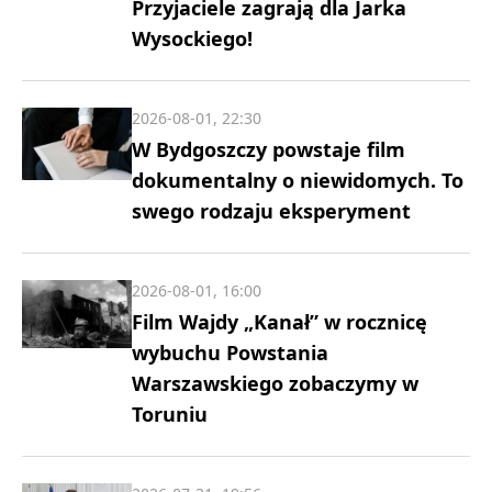
Przyjaciele zagrają dla Jarka
Wysockiego!
2026-08-01, 22:30
W Bydgoszczy powstaje film
dokumentalny o niewidomych. To
swego rodzaju eksperyment
2026-08-01, 16:00
Film Wajdy „Kanał” w rocznicę
wybuchu Powstania
Warszawskiego zobaczymy w
Toruniu