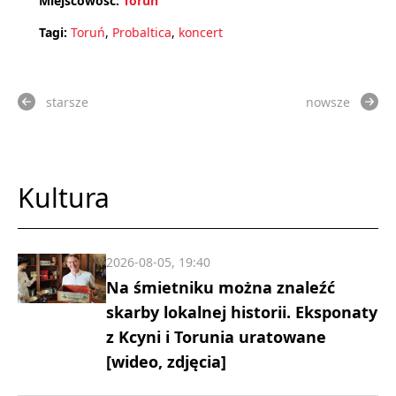
Miejscowość:
Toruń
Tagi:
Toruń
,
Probaltica
,
koncert
starsze
nowsze
Kultura
2026-08-05, 19:40
Na śmietniku można znaleźć
skarby lokalnej historii. Eksponaty
z Kcyni i Torunia uratowane
[wideo, zdjęcia]