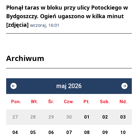
Płonął taras w bloku przy ulicy Potockiego w
Bydgoszczy. Ogień ugaszono w kilka minut
[zdjęcia]
wczoraj, 16:01
Archiwum
maj 2026
Pon.
Wt.
Śr.
Czw.
Pt.
Sob.
Nd.
27
28
29
30
01
02
03
04
05
06
07
08
09
10