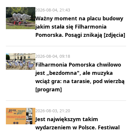
2026-08-04, 21:43
Ważny moment na placu budowy
jakim stała się Filharmonia
Pomorska. Posągi znikają [zdjęcia]
2026-08-04, 09:18
Filharmonia Pomorska chwilowo
jest „bezdomna", ale muzyka
wciąż gra: na tarasie, pod wierzbą
[program]
2026-08-03, 21:20
Jest największym takim
wydarzeniem w Polsce. Festiwal