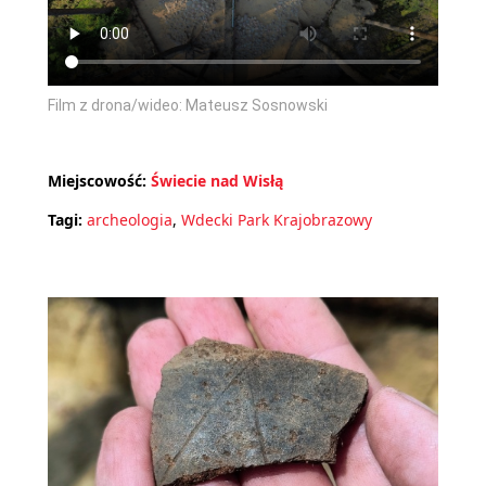
Film z drona/wideo: Mateusz Sosnowski
Miejscowość:
Świecie nad Wisłą
Tagi:
archeologia
,
Wdecki Park Krajobrazowy