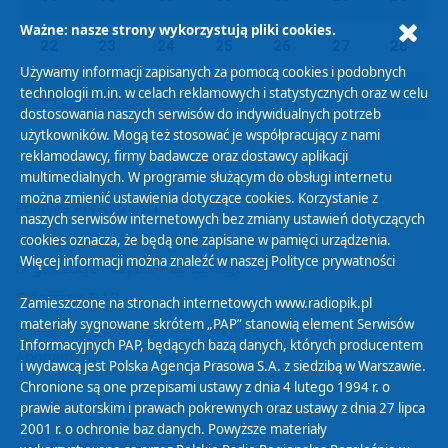
Ważne: nasze strony wykorzystują pliki cookies.
22
23
24
25
26
27
28
Używamy informacji zapisanych za pomocą cookies i podobnych
technologii m.in. w celach reklamowych i statystycznych oraz w celu
29
30
31
01
02
03
04
dostosowania naszych serwisów do indywidualnych potrzeb
użytkowników. Mogą też stosować je współpracujący z nami
reklamodawcy, firmy badawcze oraz dostawcy aplikacji
multimedialnych. W programie służącym do obsługi internetu
można zmienić ustawienia dotyczące cookies. Korzystanie z
Polityka Prywatności
naszych serwisów internetowych bez zmiany ustawień dotyczących
Zasady korzystania z Serwisu
cookies oznacza, że będą one zapisane w pamięci urządzenia.
Więcej informacji można znaleźć w naszej
Polityce prywatności
Organizacje Pożytku Publicznego
Cyfryzacja DAB+
Zamieszczone na stronach internetowych www.radiopik.pl
materiały sygnowane skrótem „PAP” stanowią element Serwisów
Polityka ochrony danych osobowych
Informacyjnych PAP, będących bazą danych, których producentem
Abonament
i wydawcą jest Polska Agencja Prasowa S.A. z siedzibą w Warszawie.
Zamówienia publiczne
Chronione są one przepisami ustawy z dnia 4 lutego 1994 r. o
prawie autorskim i prawach pokrewnych oraz ustawy z dnia 27 lipca
2001 r. o ochronie baz danych. Powyższe materiały
Biuletyn Informacji Publicznej