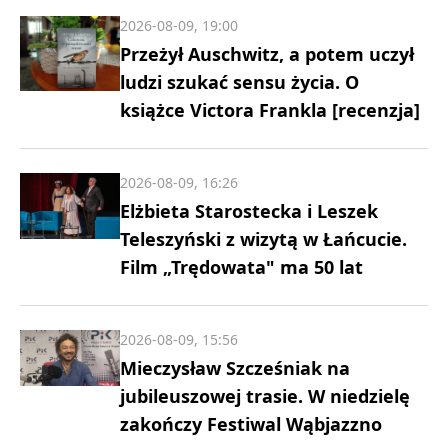
2026-08-09, 19:00
Przeżył Auschwitz, a potem uczył
ludzi szukać sensu życia. O
książce Victora Frankla [recenzja]
2026-08-09, 16:26
Elżbieta Starostecka i Leszek
Teleszyński z wizytą w Łańcucie.
Film „Trędowata" ma 50 lat
2026-08-09, 15:56
Mieczysław Szcześniak na
jubileuszowej trasie. W niedzielę
zakończy Festiwal Wąbjazzno