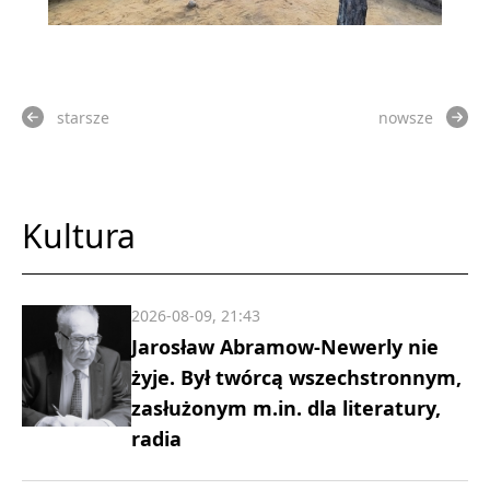
starsze
nowsze
Kultura
2026-08-09, 21:43
Jarosław Abramow-Newerly nie
żyje. Był twórcą wszechstronnym,
zasłużonym m.in. dla literatury,
radia