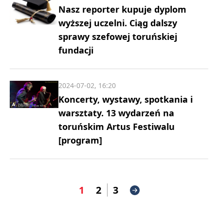
Nasz reporter kupuje dyplom
wyższej uczelni. Ciąg dalszy
sprawy szefowej toruńskiej
fundacji
2024-07-02, 16:20
Koncerty, wystawy, spotkania i
warsztaty. 13 wydarzeń na
toruńskim Artus Festiwalu
[program]
1
2
3