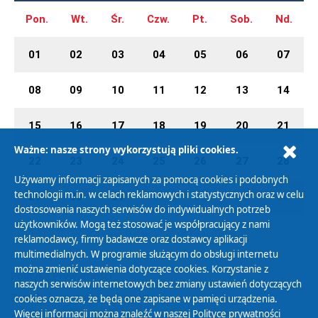
Pon.
Wt.
Śr.
Czw.
Pt.
Sob.
Nd.
01
02
03
04
05
06
07
08
09
10
11
12
13
14
15
16
17
18
19
20
21
Ważne: nasze strony wykorzystują pliki cookies.
22
23
24
25
26
27
28
Używamy informacji zapisanych za pomocą cookies i podobnych
technologii m.in. w celach reklamowych i statystycznych oraz w celu
29
30
31
01
02
03
04
dostosowania naszych serwisów do indywidualnych potrzeb
użytkowników. Mogą też stosować je współpracujący z nami
reklamodawcy, firmy badawcze oraz dostawcy aplikacji
multimedialnych. W programie służącym do obsługi internetu
można zmienić ustawienia dotyczące cookies. Korzystanie z
Polityka Prywatności
naszych serwisów internetowych bez zmiany ustawień dotyczących
Zasady korzystania z Serwisu
cookies oznacza, że będą one zapisane w pamięci urządzenia.
Więcej informacji można znaleźć w naszej
Polityce prywatności