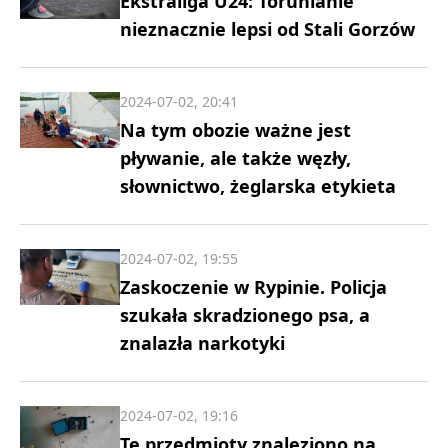
Ekstraliga U24: Torunianie
nieznacznie lepsi od Stali Gorzów
2024-07-02, 20:41
Na tym obozie ważne jest
pływanie, ale także węzły,
słownictwo, żeglarska etykieta
2024-07-02, 19:55
Zaskoczenie w Rypinie. Policja
szukała skradzionego psa, a
znalazła narkotyki
2024-07-02, 19:16
Te przedmioty znaleziono na