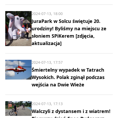
2024-07-13, 18:00
JuraPark w Solcu świętuje 20.
urodziny! Byliśmy na miejscu ze
słoniem SPiKerem [zdjęcia,
aktualizacja]
2024-07-13, 17:57
Śmiertelny wypadek w Tatrach
Wysokich. Polak zginął podczas
wejścia na Dwie Wieże
2024-07-13, 17:13
Walczyli z dystansem i z wiatrem!