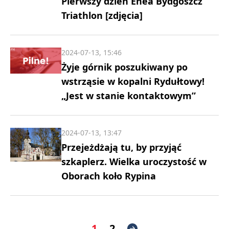
Pierwszy dzień Enea Bydgoszcz
Triathlon [zdjęcia]
2024-07-13, 15:46
Żyje górnik poszukiwany po
wstrząsie w kopalni Rydułtowy!
„Jest w stanie kontaktowym”
2024-07-13, 13:47
Przejeżdżają tu, by przyjąć
szkaplerz. Wielka uroczystość w
Oborach koło Rypina
1
2