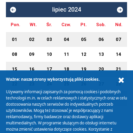
lipiec 2024
Pon.
Wt.
Śr.
Czw.
Pt.
Sob.
Nd.
01
02
03
04
05
06
07
08
09
10
11
12
13
14
15
16
17
18
19
20
21
Ważne: nasze strony wykorzystują pliki cookies.
22
23
24
25
26
27
28
Używamy informacji zapisanych za pomocą cookies i podobnych
technologii m.in. w celach reklamowych i statystycznych oraz w celu
29
30
31
01
02
03
04
dostosowania naszych serwisów do indywidualnych potrzeb
użytkowników. Mogą też stosować je współpracujący z nami
reklamodawcy, firmy badawcze oraz dostawcy aplikacji
multimedialnych. W programie służącym do obsługi internetu
można zmienić ustawienia dotyczące cookies. Korzystanie z
Polityka Prywatności