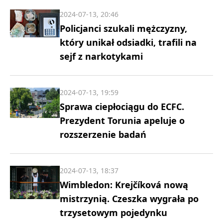
2024-07-13, 20:46
Policjanci szukali mężczyzny,
który unikał odsiadki, trafili na
sejf z narkotykami
2024-07-13, 19:59
Sprawa ciepłociągu do ECFC.
Prezydent Torunia apeluje o
rozszerzenie badań
2024-07-13, 18:37
Wimbledon: Krejčíková nową
mistrzynią. Czeszka wygrała po
trzysetowym pojedynku