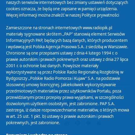
naszych serwisów internetowych bez zmiany ustawień dotyczących
Zasady korzystania z Serwisu
cookies oznacza, że będą one zapisane w pamięci urządzenia.
Więcej informacji można znaleźć w naszej
Polityce prywatności
Organizacje Pożytku Publicznego
Cyfryzacja DAB+
Zamieszczone na stronach internetowych www.radiopik.pl
materiały sygnowane skrótem „PAP” stanowią element Serwisów
Polityka ochrony danych osobowych
Informacyjnych PAP, będących bazą danych, których producentem
Abonament
i wydawcą jest Polska Agencja Prasowa S.A. z siedzibą w Warszawie.
Zamówienia publiczne
Chronione są one przepisami ustawy z dnia 4 lutego 1994 r. o
prawie autorskim i prawach pokrewnych oraz ustawy z dnia 27 lipca
2001 r. o ochronie baz danych. Powyższe materiały
Biuletyn Informacji Publicznej
wykorzystywane są przez Polskie Radio Regionalną Rozgłośnię w
Bydgoszczy „Polskie Radio Pomorza i Kujaw” S.A. na podstawie
stosownej umowy licencyjnej. Jakiekolwiek wykorzystywanie
przedmiotowych materiałów przez użytkowników Portalu, poza
przewidzianymi przez przepisy prawa wyjątkami, w szczególności
dozwolonym użytkiem osobistym, jest zabronione. PAP S.A.
zastrzega, iż dalsze rozpowszechnianie materiałów, o których mowa
w art. 25 ust. 1 pkt. b) ustawy o prawie autorskim i prawach
pokrewnych, jest zabronione.