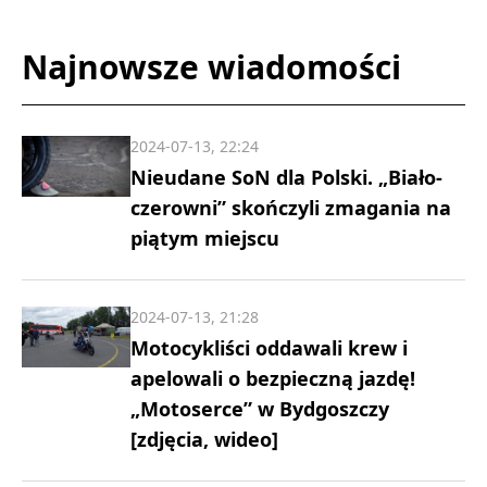
Najnowsze wiadomości
2024-07-13, 22:24
Nieudane SoN dla Polski. „Biało-
czerowni” skończyli zmagania na
piątym miejscu
2024-07-13, 21:28
Motocykliści oddawali krew i
apelowali o bezpieczną jazdę!
„Motoserce” w Bydgoszczy
[zdjęcia, wideo]