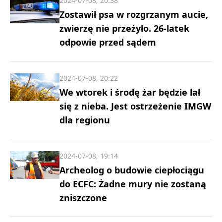
2024-07-08, 20:38
Zostawił psa w rozgrzanym aucie,
zwierzę nie przeżyło. 26-latek
odpowie przed sądem
2024-07-08, 20:22
We wtorek i środę żar będzie lał
się z nieba. Jest ostrzeżenie IMGW
dla regionu
2024-07-08, 19:14
Archeolog o budowie ciepłociągu
do ECFC: Żadne mury nie zostaną
zniszczone