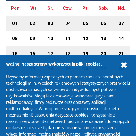
Pon.
Wt.
Śr.
Czw.
Pt.
Sob.
Nd.
01
02
03
04
05
06
07
08
09
10
11
12
13
14
15
16
17
18
19
20
21
Ważne: nasze strony wykorzystują pliki cookies.
22
23
24
25
26
27
28
Używamy informacji zapisanych za pomocą cookies i podobnych
technologii m.in. w celach reklamowych i statystycznych oraz w celu
29
30
31
01
02
03
04
dostosowania naszych serwisów do indywidualnych potrzeb
użytkowników. Mogą też stosować je współpracujący z nami
reklamodawcy, firmy badawcze oraz dostawcy aplikacji
multimedialnych. W programie służącym do obsługi internetu
można zmienić ustawienia dotyczące cookies. Korzystanie z
Polityka Prywatności
naszych serwisów internetowych bez zmiany ustawień dotyczących
Zasady korzystania z Serwisu
cookies oznacza, że będą one zapisane w pamięci urządzenia.
Więcej informacji można znaleźć w naszej
Polityce prywatności