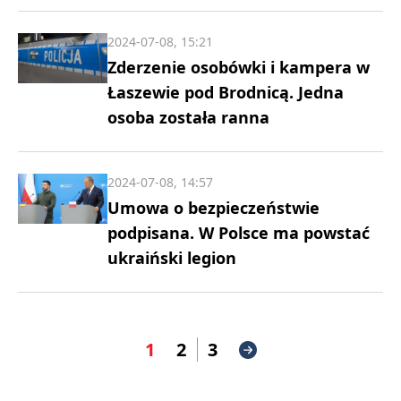
2024-07-08, 15:21
Zderzenie osobówki i kampera w
Łaszewie pod Brodnicą. Jedna
osoba została ranna
2024-07-08, 14:57
Umowa o bezpieczeństwie
podpisana. W Polsce ma powstać
ukraiński legion
1
2
3