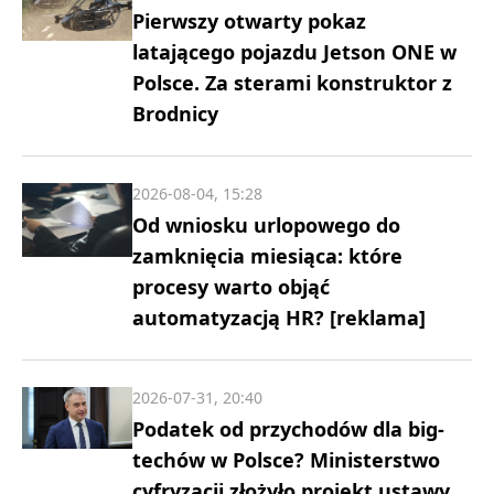
Pierwszy otwarty pokaz
latającego pojazdu Jetson ONE w
Polsce. Za sterami konstruktor z
Brodnicy
2026-08-04, 15:28
Od wniosku urlopowego do
zamknięcia miesiąca: które
procesy warto objąć
automatyzacją HR? [reklama]
2026-07-31, 20:40
Podatek od przychodów dla big-
techów w Polsce? Ministerstwo
cyfryzacji złożyło projekt ustawy