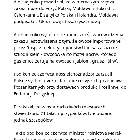
Aleksiejenko powiedział, że w pierwszym rzędzie
zakaz może dotyczyć Polski, Mołdawii i Holandii.
Członkami UE są tylko Polska i Holandia, Mołdawia
podpisała z UE umowę stowarzyszeniową.
Aleksiejenko wyjaśnił, że konieczność wprowadzenia
zakazu jest związana z tym, że owoce importowane
przez Rosję z niektórych państw Unii są zarażone
szkodnikiem - owocówką (to motyl nocny, którego
gąsienice żerują na owocach jabłoni, grusz i śliw).
Pod koniec czerwca Rossielchoznadzor zarzucił
Polsce systematyczne łamanie rosyjskich przepisów
fitosanitarnych przy dostawach produkcji roślinnej do
Federacji Rosyjskiej.
Przekazał, że w ostatnich dwóch miesiącach
stwierdzono 21 takich przypadków. Nie podano
jednak szczegółów.
Także pod koniec czerwca minister rolnictwa Marek
Sawicki zapewniał, że współpraca między polskimi