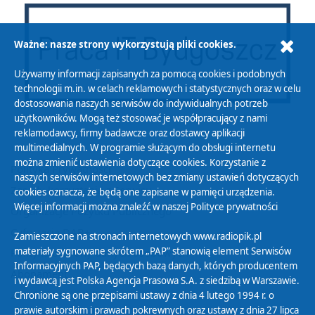
Ważne: nasze strony wykorzystują pliki cookies.
Używamy informacji zapisanych za pomocą cookies i podobnych
technologii m.in. w celach reklamowych i statystycznych oraz w celu
dostosowania naszych serwisów do indywidualnych potrzeb
użytkowników. Mogą też stosować je współpracujący z nami
reklamodawcy, firmy badawcze oraz dostawcy aplikacji
multimedialnych. W programie służącym do obsługi internetu
można zmienić ustawienia dotyczące cookies. Korzystanie z
Polityka Prywatności
naszych serwisów internetowych bez zmiany ustawień dotyczących
Zasady korzystania z Serwisu
cookies oznacza, że będą one zapisane w pamięci urządzenia.
Więcej informacji można znaleźć w naszej
Polityce prywatności
Organizacje Pożytku Publicznego
Cyfryzacja DAB+
Zamieszczone na stronach internetowych www.radiopik.pl
materiały sygnowane skrótem „PAP” stanowią element Serwisów
Polityka ochrony danych osobowych
Informacyjnych PAP, będących bazą danych, których producentem
Abonament
i wydawcą jest Polska Agencja Prasowa S.A. z siedzibą w Warszawie.
Zamówienia publiczne
Chronione są one przepisami ustawy z dnia 4 lutego 1994 r. o
prawie autorskim i prawach pokrewnych oraz ustawy z dnia 27 lipca