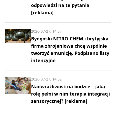
odpowiedzi na te pytania
[reklama]
2026-07-27, 14:37
Bydgoski NITRO-CHEM i brytyjska
firma zbrojeniowa chcą wspólnie
tworzyć amunicję. Podpisano listy
intencyjne
2026-07-27, 14:02
Nadwrażliwość na bodźce – jaką
rolę pełni w nim terapia integracji
sensorycznej? [reklama]