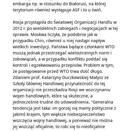
embarga np. w stosunku do Białorusi, na której
terytorium również występuje ASF i to u świń.
Rosja przystąpiła do Światowej Organizacji Handlu w
2012 r. po wieloletnich zabiegach i negocjacjach w tej
sprawie. Moskwa liczyła, że podobnie jak w
przypadku Chin, również u niej nastąpi napływ
wielkich inwestycji. Państwa będące członkami WTO
muszą jednak przestrzegać wielostronnych norm i
zobowiązań, a w przypadku konfliktu poddać się
kontroli i egzekwowaniu przepisów. Problem w tym,
że postępowanie przed WTO trwa dość długo.
Zdaniem prof. Katarzyny Duczkowskiej-Małysz ze
Szkoły Głównej Handlowej przynależność do tej
organizacji nie przeszkadza Rosji we wszczynaniu
wojen handlowych, które są skuteczne, a
jednocześnie trudne do udowodnienia. "Generalna
tendencja jest taka: im gorzej się mamy politycznie z
jakimś krajem, tym większe niebezpieczeństwo
wszczęcia wojny handlowej, a ponieważ nie można
jej wszcząć oficjalnie, to robi się to nieoficjalnie