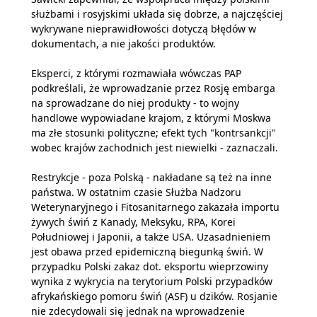
służbami i rosyjskimi układa się dobrze, a najczęściej
wykrywane nieprawidłowości dotyczą błędów w
dokumentach, a nie jakości produktów.
Eksperci, z którymi rozmawiała wówczas PAP
podkreślali, że wprowadzanie przez Rosję embarga
na sprowadzane do niej produkty - to wojny
handlowe wypowiadane krajom, z którymi Moskwa
ma złe stosunki polityczne; efekt tych "kontrsankcji"
wobec krajów zachodnich jest niewielki - zaznaczali.
Restrykcje - poza Polską - nakładane są też na inne
państwa. W ostatnim czasie Służba Nadzoru
Weterynaryjnego i Fitosanitarnego zakazała importu
żywych świń z Kanady, Meksyku, RPA, Korei
Południowej i Japonii, a także USA. Uzasadnieniem
jest obawa przed epidemiczną biegunką świń. W
przypadku Polski zakaz dot. eksportu wieprzowiny
wynika z wykrycia na terytorium Polski przypadków
afrykańskiego pomoru świń (ASF) u dzików. Rosjanie
nie zdecydowali się jednak na wprowadzenie