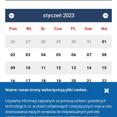
styczeń 2023
Pon.
Wt.
Śr.
Czw.
Pt.
Sob.
Nd.
26
27
28
29
30
31
01
02
03
04
05
06
07
08
09
10
11
12
13
14
15
16
17
18
19
20
21
22
Ważne: nasze strony wykorzystują pliki cookies.
23
24
25
26
27
28
29
Używamy informacji zapisanych za pomocą cookies i podobnych
technologii m.in. w celach reklamowych i statystycznych oraz w celu
30
31
01
02
03
04
05
dostosowania naszych serwisów do indywidualnych potrzeb