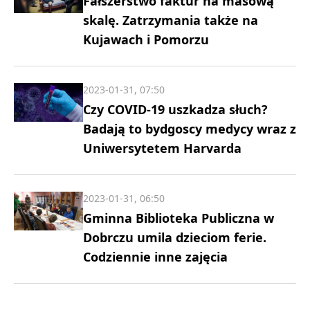
Fałszerstwo faktur na masową
skalę. Zatrzymania także na
Kujawach i Pomorzu
2023-01-31, 07:50
Czy COVID-19 uszkadza słuch?
Badają to bydgoscy medycy wraz z
Uniwersytetem Harvarda
2023-01-31, 06:50
Gminna Biblioteka Publiczna w
Dobrczu umila dzieciom ferie.
Codziennie inne zajęcia