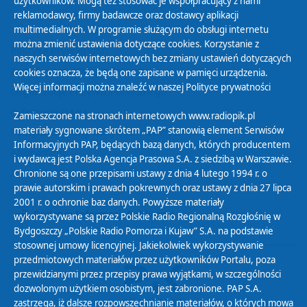
użytkowników. Mogą też stosować je współpracujący z nami
reklamodawcy, firmy badawcze oraz dostawcy aplikacji
multimedialnych. W programie służącym do obsługi internetu
można zmienić ustawienia dotyczące cookies. Korzystanie z
Polityka Prywatności
naszych serwisów internetowych bez zmiany ustawień dotyczących
Zasady korzystania z Serwisu
cookies oznacza, że będą one zapisane w pamięci urządzenia.
Więcej informacji można znaleźć w naszej
Polityce prywatności
Organizacje Pożytku Publicznego
Cyfryzacja DAB+
Zamieszczone na stronach internetowych www.radiopik.pl
materiały sygnowane skrótem „PAP” stanowią element Serwisów
Polityka ochrony danych osobowych
Informacyjnych PAP, będących bazą danych, których producentem
Abonament
i wydawcą jest Polska Agencja Prasowa S.A. z siedzibą w Warszawie.
Zamówienia publiczne
Chronione są one przepisami ustawy z dnia 4 lutego 1994 r. o
prawie autorskim i prawach pokrewnych oraz ustawy z dnia 27 lipca
2001 r. o ochronie baz danych. Powyższe materiały
Biuletyn Informacji Publicznej
wykorzystywane są przez Polskie Radio Regionalną Rozgłośnię w
Bydgoszczy „Polskie Radio Pomorza i Kujaw” S.A. na podstawie
stosownej umowy licencyjnej. Jakiekolwiek wykorzystywanie
przedmiotowych materiałów przez użytkowników Portalu, poza
przewidzianymi przez przepisy prawa wyjątkami, w szczególności
dozwolonym użytkiem osobistym, jest zabronione. PAP S.A.
zastrzega, iż dalsze rozpowszechnianie materiałów, o których mowa