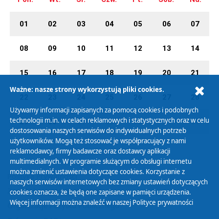
01
02
03
04
05
06
07
08
09
10
11
12
13
14
15
16
17
18
19
20
21
Ważne: nasze strony wykorzystują pliki cookies.
22
23
24
25
26
27
28
Używamy informacji zapisanych za pomocą cookies i podobnych
technologii m.in. w celach reklamowych i statystycznych oraz w celu
29
30
01
02
03
04
05
dostosowania naszych serwisów do indywidualnych potrzeb
użytkowników. Mogą też stosować je współpracujący z nami
reklamodawcy, firmy badawcze oraz dostawcy aplikacji
multimedialnych. W programie służącym do obsługi internetu
można zmienić ustawienia dotyczące cookies. Korzystanie z
Polityka Prywatności
naszych serwisów internetowych bez zmiany ustawień dotyczących
Zasady korzystania z Serwisu
cookies oznacza, że będą one zapisane w pamięci urządzenia.
Więcej informacji można znaleźć w naszej
Polityce prywatności
Organizacje Pożytku Publicznego