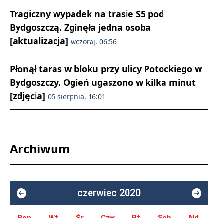
Tragiczny wypadek na trasie S5 pod
Bydgoszczą. Zginęła jedna osoba
[aktualizacja]
wczoraj, 06:56
Płonął taras w bloku przy ulicy Potockiego w
Bydgoszczy. Ogień ugaszono w kilka minut
[zdjęcia]
05 sierpnia, 16:01
Archiwum
czerwiec 2020
Pon.
Wt.
Śr.
Czw.
Pt.
Sob.
Nd.