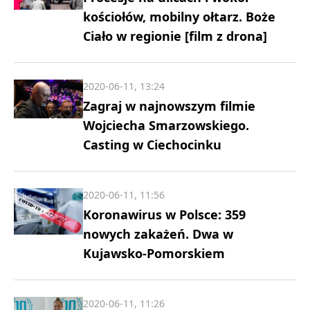
kościołów, mobilny ołtarz. Boże
Ciało w regionie [film z drona]
2020-06-11, 13:24
Zagraj w najnowszym filmie
Wojciecha Smarzowskiego.
Casting w Ciechocinku
2020-06-11, 11:56
Koronawirus w Polsce: 359
nowych zakażeń. Dwa w
Kujawsko-Pomorskiem
2020-06-11, 11:26