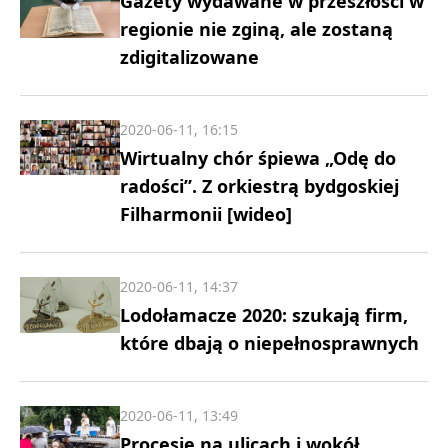
Gazety wydawane w przeszłości w
regionie nie zginą, ale zostaną
zdigitalizowane
2020-06-11, 16:15
Wirtualny chór śpiewa „Odę do
radości”. Z orkiestrą bydgoskiej
Filharmonii [wideo]
2020-06-11, 14:37
Lodołamacze 2020: szukają firm,
które dbają o niepełnosprawnych
2020-06-11, 13:49
Procesje na ulicach i wokół