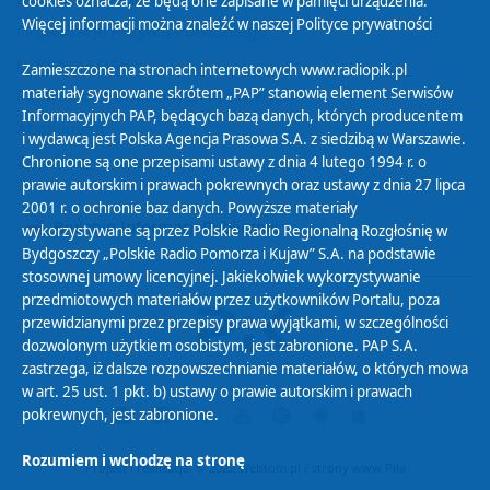
cookies oznacza, że będą one zapisane w pamięci urządzenia.
Więcej informacji można znaleźć w naszej
Polityce prywatności
Organizacje Pożytku Publicznego
Cyfryzacja DAB+
Zamieszczone na stronach internetowych www.radiopik.pl
materiały sygnowane skrótem „PAP” stanowią element Serwisów
Polityka ochrony danych osobowych
Informacyjnych PAP, będących bazą danych, których producentem
Abonament
i wydawcą jest Polska Agencja Prasowa S.A. z siedzibą w Warszawie.
Zamówienia publiczne
Chronione są one przepisami ustawy z dnia 4 lutego 1994 r. o
prawie autorskim i prawach pokrewnych oraz ustawy z dnia 27 lipca
2001 r. o ochronie baz danych. Powyższe materiały
Biuletyn Informacji Publicznej
wykorzystywane są przez Polskie Radio Regionalną Rozgłośnię w
Bydgoszczy „Polskie Radio Pomorza i Kujaw” S.A. na podstawie
stosownej umowy licencyjnej. Jakiekolwiek wykorzystywanie
przedmiotowych materiałów przez użytkowników Portalu, poza
przewidzianymi przez przepisy prawa wyjątkami, w szczególności
dozwolonym użytkiem osobistym, jest zabronione. PAP S.A.
zastrzega, iż dalsze rozpowszechnianie materiałów, o których mowa
w art. 25 ust. 1 pkt. b) ustawy o prawie autorskim i prawach
pokrewnych, jest zabronione.
Rozumiem i wchodzę na stronę
Projekt i realizacja: © 2022
Webtom.pl
/
strony www Piła