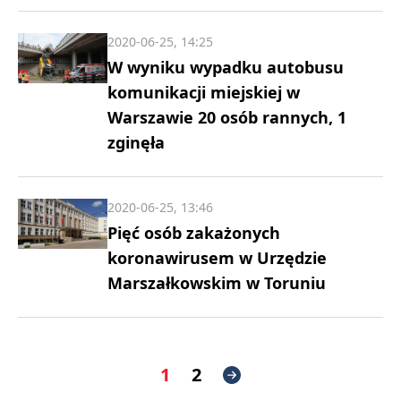
2020-06-25, 14:25
W wyniku wypadku autobusu
komunikacji miejskiej w
Warszawie 20 osób rannych, 1
zginęła
2020-06-25, 13:46
Pięć osób zakażonych
koronawirusem w Urzędzie
Marszałkowskim w Toruniu
1
2