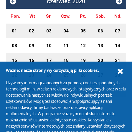
czerwiec 2020
Pon.
Wt.
Śr.
Czw.
Pt.
Sob.
Nd.
01
02
03
04
05
06
07
08
09
10
11
12
13
14
15
16
17
18
19
20
21
Ważne: nasze strony wykorzystują pliki cookies.
22
23
24
25
26
27
28
Używamy informacji zapisanych za pomocą cookies i podobnych
technologii m.in. w celach reklamowych i statystycznych oraz w celu
29
30
01
02
03
04
05
dostosowania naszych serwisów do indywidualnych potrzeb
użytkowników. Mogą też stosować je współpracujący z nami
reklamodawcy, firmy badawcze oraz dostawcy aplikacji
multimedialnych. W programie służącym do obsługi internetu
można zmienić ustawienia dotyczące cookies. Korzystanie z
Polityka Prywatności
naszych serwisów internetowych bez zmiany ustawień dotyczących
Zasady korzystania z Serwisu