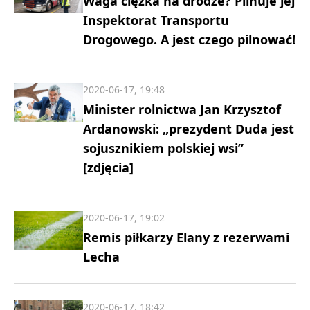
Waga ciężka na drodze? Pilnuje jej
Inspektorat Transportu
Drogowego. A jest czego pilnować!
2020-06-17, 19:48
Minister rolnictwa Jan Krzysztof
Ardanowski: „prezydent Duda jest
sojusznikiem polskiej wsi”
[zdjęcia]
2020-06-17, 19:02
Remis piłkarzy Elany z rezerwami
Lecha
2020-06-17, 18:42