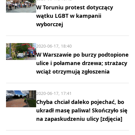
W Toruniu protest dotyczący
wątku LGBT w kampanii
wyborczej
2020-06-17, 18:40
W Warszawie po burzy podtopione
ulice i połamane drzewa; strażacy
wciąż otrzymują zgłoszenia
2020-06-17, 17:41
Chyba chciał daleko pojechać, bo
ukradł masę paliwa! Skończyło się
na zapaskudzeniu ulicy [zdjęcia]