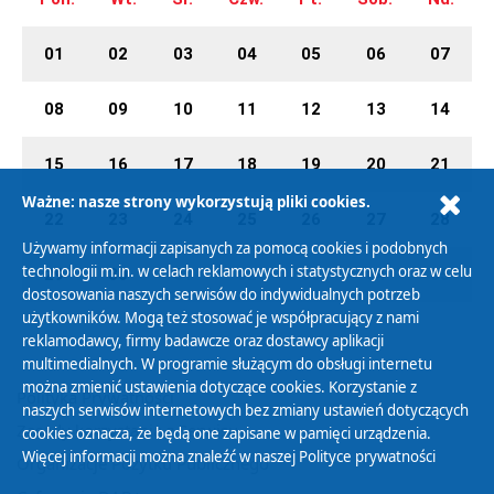
01
02
03
04
05
06
07
08
09
10
11
12
13
14
15
16
17
18
19
20
21
Ważne: nasze strony wykorzystują pliki cookies.
22
23
24
25
26
27
28
Używamy informacji zapisanych za pomocą cookies i podobnych
technologii m.in. w celach reklamowych i statystycznych oraz w celu
29
30
01
02
03
04
05
dostosowania naszych serwisów do indywidualnych potrzeb
użytkowników. Mogą też stosować je współpracujący z nami
reklamodawcy, firmy badawcze oraz dostawcy aplikacji
multimedialnych. W programie służącym do obsługi internetu
można zmienić ustawienia dotyczące cookies. Korzystanie z
Polityka Prywatności
naszych serwisów internetowych bez zmiany ustawień dotyczących
Zasady korzystania z Serwisu
cookies oznacza, że będą one zapisane w pamięci urządzenia.
Więcej informacji można znaleźć w naszej
Polityce prywatności
Organizacje Pożytku Publicznego