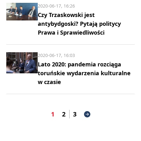
2020-06-17, 16:26
Czy Trzaskowski jest
antybydgoski? Pytają politycy
Prawa i Sprawiedliwości
2020-06-17, 16:03
Lato 2020: pandemia rozciąga
toruńskie wydarzenia kulturalne
w czasie
1
2
3