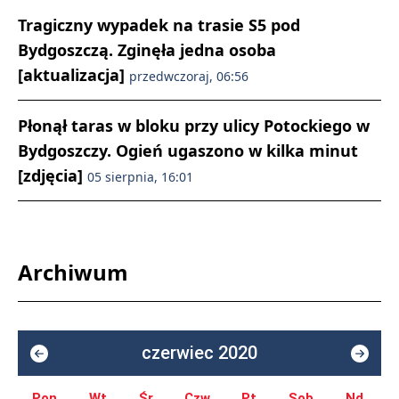
Tragiczny wypadek na trasie S5 pod
Bydgoszczą. Zginęła jedna osoba
[aktualizacja]
przedwczoraj, 06:56
Płonął taras w bloku przy ulicy Potockiego w
Bydgoszczy. Ogień ugaszono w kilka minut
[zdjęcia]
05 sierpnia, 16:01
Archiwum
czerwiec 2020
Pon.
Wt.
Śr.
Czw.
Pt.
Sob.
Nd.