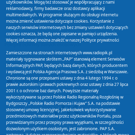
użytkowników. Mogą też stosować je współpracujący z nami
Polityka Prywatności
reklamodawcy, firmy badawcze oraz dostawcy aplikacji
multimedialnych. W programie służącym do obsługi internetu
Zasady korzystania z Serwisu
można zmienić ustawienia dotyczące cookies. Korzystanie z
Organizacje Pożytku Publicznego
naszych serwisów internetowych bez zmiany ustawień dotyczących
cookies oznacza, że będą one zapisane w pamięci urządzenia.
Cyfryzacja DAB+
Więcej informacji można znaleźć w naszej
Polityce prywatności
Polityka ochrony danych osobowych
Zamieszczone na stronach internetowych www.radiopik.pl
Abonament
materiały sygnowane skrótem „PAP” stanowią element Serwisów
Zamówienia publiczne
Informacyjnych PAP, będących bazą danych, których producentem
i wydawcą jest Polska Agencja Prasowa S.A. z siedzibą w Warszawie.
Chronione są one przepisami ustawy z dnia 4 lutego 1994 r. o
Biuletyn Informacji Publicznej
prawie autorskim i prawach pokrewnych oraz ustawy z dnia 27 lipca
2001 r. o ochronie baz danych. Powyższe materiały
wykorzystywane są przez Polskie Radio Regionalną Rozgłośnię w
Bydgoszczy „Polskie Radio Pomorza i Kujaw” S.A. na podstawie
stosownej umowy licencyjnej. Jakiekolwiek wykorzystywanie
przedmiotowych materiałów przez użytkowników Portalu, poza
przewidzianymi przez przepisy prawa wyjątkami, w szczególności
dozwolonym użytkiem osobistym, jest zabronione. PAP S.A.
zastrzega, iż dalsze rozpowszechnianie materiałów, o których mowa