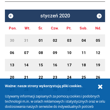
styczeń 2020
Pon.
Wt.
Śr.
Czw.
Pt.
Sob.
Nd.
30
31
01
02
03
04
05
06
07
08
09
10
11
12
13
14
15
16
17
18
19
20
21
22
23
24
25
26
Ważne: nasze strony wykorzystują pliki cookies.
27
28
29
30
31
01
02
Używamy informacji zapisanych za pomocą cookies i podobnych
technologii m.in. w celach reklamowych i statystycznych oraz w celu
dostosowania naszych serwisów do indywidualnych potrzeb