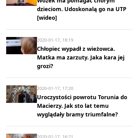
Wózek ma pomagać chorym
dzieciom. Udoskonalą go na UTP
[wideo]
2020-01-17, 18:19
Chłopiec wypadł z wieżowca.
Matka ma zarzuty. Jaka kara jej
grozi?
2020-01-17, 17:20
Uroczystości powrotu Torunia do
Macierzy. Jak sto lat temu
wyglądały bramy triumfalne?
2020-01-17, 16:21