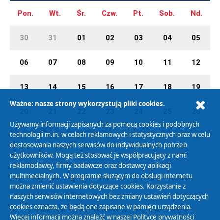
Pon.
Wt.
Śr.
Czw.
Pt.
Sob.
Nd.
30
31
01
02
03
04
05
06
07
08
09
10
11
12
13
14
15
16
17
18
19
Ważne: nasze strony wykorzystują pliki cookies.
20
21
22
23
24
25
26
Używamy informacji zapisanych za pomocą cookies i podobnych
technologii m.in. w celach reklamowych i statystycznych oraz w celu
27
28
29
30
31
01
02
dostosowania naszych serwisów do indywidualnych potrzeb
użytkowników. Mogą też stosować je współpracujący z nami
reklamodawcy, firmy badawcze oraz dostawcy aplikacji
multimedialnych. W programie służącym do obsługi internetu
można zmienić ustawienia dotyczące cookies. Korzystanie z
Polityka Prywatności
naszych serwisów internetowych bez zmiany ustawień dotyczących
Zasady korzystania z Serwisu
cookies oznacza, że będą one zapisane w pamięci urządzenia.
Więcej informacji można znaleźć w naszej
Polityce prywatności