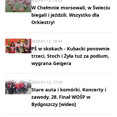
2020-01-12, 19:33
W Chełmnie morsowali, w Świeciu
biegali i jeździli. Wszystko dla
Orkiestry!
2020-01-12, 18:54
PŚ w skokach - Kubacki ponownie
trzeci, Stoch i Żyła tuż za podium,
wygrana Geigera
2020-01-12, 17:59
Stare auta i komórki. Koncerty i
zawody. 28. Finał WOŚP w
Bydgoszczy [wideo]