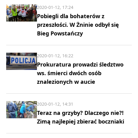
2020-01-12, 17:24
Pobiegli dla bohaterów z
przeszłości. W Żninie odbył się
Bieg Powstańczy
2020-01-12, 16:22
Prokuratura prowadzi śledztwo
ws. śmierci dwóch osób
znalezionych w aucie
2020-01-12, 14:31
Teraz na grzyby? Dlaczego nie?!
Zimą najlepiej zbierać boczniaki