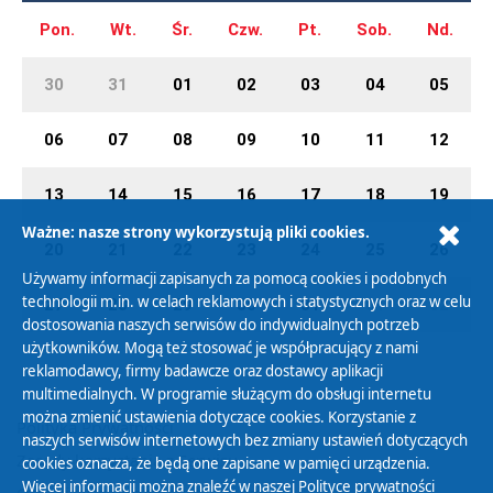
Pon.
Wt.
Śr.
Czw.
Pt.
Sob.
Nd.
30
31
01
02
03
04
05
06
07
08
09
10
11
12
13
14
15
16
17
18
19
Ważne: nasze strony wykorzystują pliki cookies.
20
21
22
23
24
25
26
Używamy informacji zapisanych za pomocą cookies i podobnych
technologii m.in. w celach reklamowych i statystycznych oraz w celu
27
28
29
30
31
01
02
dostosowania naszych serwisów do indywidualnych potrzeb
użytkowników. Mogą też stosować je współpracujący z nami
reklamodawcy, firmy badawcze oraz dostawcy aplikacji
multimedialnych. W programie służącym do obsługi internetu
można zmienić ustawienia dotyczące cookies. Korzystanie z
Polityka Prywatności
naszych serwisów internetowych bez zmiany ustawień dotyczących
Zasady korzystania z Serwisu
cookies oznacza, że będą one zapisane w pamięci urządzenia.
Więcej informacji można znaleźć w naszej
Polityce prywatności