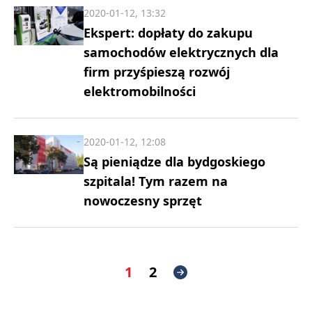
2020-01-12, 13:32
Ekspert: dopłaty do zakupu
samochodów elektrycznych dla
firm przyśpieszą rozwój
elektromobilności
2020-01-12, 12:08
Są pieniądze dla bydgoskiego
szpitala! Tym razem na
nowoczesny sprzęt
1
2