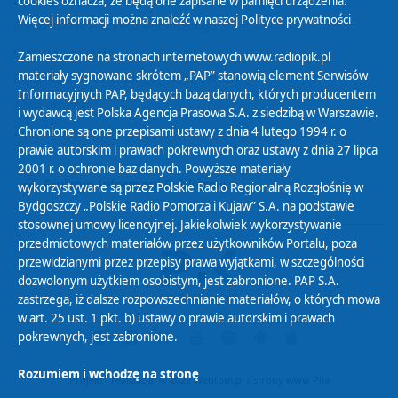
cookies oznacza, że będą one zapisane w pamięci urządzenia.
Więcej informacji można znaleźć w naszej
Polityce prywatności
Organizacje Pożytku Publicznego
Cyfryzacja DAB+
Zamieszczone na stronach internetowych www.radiopik.pl
materiały sygnowane skrótem „PAP” stanowią element Serwisów
Polityka ochrony danych osobowych
Informacyjnych PAP, będących bazą danych, których producentem
Abonament
i wydawcą jest Polska Agencja Prasowa S.A. z siedzibą w Warszawie.
Zamówienia publiczne
Chronione są one przepisami ustawy z dnia 4 lutego 1994 r. o
prawie autorskim i prawach pokrewnych oraz ustawy z dnia 27 lipca
2001 r. o ochronie baz danych. Powyższe materiały
Biuletyn Informacji Publicznej
wykorzystywane są przez Polskie Radio Regionalną Rozgłośnię w
Bydgoszczy „Polskie Radio Pomorza i Kujaw” S.A. na podstawie
stosownej umowy licencyjnej. Jakiekolwiek wykorzystywanie
przedmiotowych materiałów przez użytkowników Portalu, poza
przewidzianymi przez przepisy prawa wyjątkami, w szczególności
dozwolonym użytkiem osobistym, jest zabronione. PAP S.A.
zastrzega, iż dalsze rozpowszechnianie materiałów, o których mowa
w art. 25 ust. 1 pkt. b) ustawy o prawie autorskim i prawach
pokrewnych, jest zabronione.
Rozumiem i wchodzę na stronę
Projekt i realizacja: © 2022
Webtom.pl
/
strony www Piła