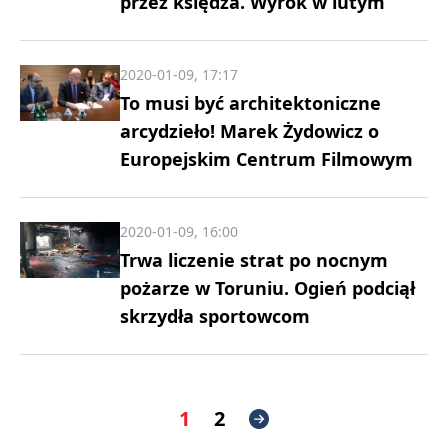
przez księdza. Wyrok w lutym
2020-01-09, 17:17
To musi być architektoniczne
arcydzieło! Marek Żydowicz o
Europejskim Centrum Filmowym
2020-01-09, 16:00
Trwa liczenie strat po nocnym
pożarze w Toruniu. Ogień podciął
skrzydła sportowcom
1
2