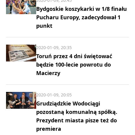
2020-01-09, 20:45
Bydgoskie koszykarki w 1/8 finału
Pucharu Europy, zadecydował 1
punkt
2020-01-09, 20:35
Toruń przez 4 dni świętować
będzie 100-lecie powrotu do
Macierzy
2020-01-09, 20:05
Grudziądzkie Wodociągi
pozostaną komunalną spółką.
Prezydent miasta pisze też do
premiera