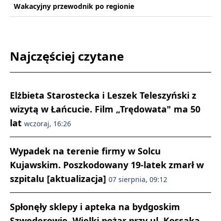
Wakacyjny przewodnik po regionie
Najczęściej czytane
Elżbieta Starostecka i Leszek Teleszyński z
wizytą w Łańcucie. Film „Trędowata" ma 50
lat
wczoraj, 16:26
Wypadek na terenie firmy w Solcu
Kujawskim. Poszkodowany 19-latek zmarł w
szpitalu [aktualizacja]
07 sierpnia, 09:12
Spłonęły sklepy i apteka na bydgoskim
Szwederowie. Wielki pożar przy ul. Kossaka