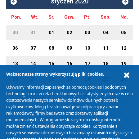
styczeń 2020
Pon.
Wt.
Śr.
Czw.
Pt.
Sob.
Nd.
30
31
01
02
03
04
05
06
07
08
09
10
11
12
13
14
15
16
17
18
19
Ważne: nasze strony wykorzystują pliki cookies.
20
21
22
23
24
25
26
Używamy informacji zapisanych za pomocą cookies i podobnych
technologii m.in. w celach reklamowych i statystycznych oraz w celu
27
28
29
30
31
01
02
dostosowania naszych serwisów do indywidualnych potrzeb
użytkowników. Mogą też stosować je współpracujący z nami
reklamodawcy, firmy badawcze oraz dostawcy aplikacji
multimedialnych. W programie służącym do obsługi internetu
można zmienić ustawienia dotyczące cookies. Korzystanie z
Polityka Prywatności
naszych serwisów internetowych bez zmiany ustawień dotyczących
Zasady korzystania z Serwisu