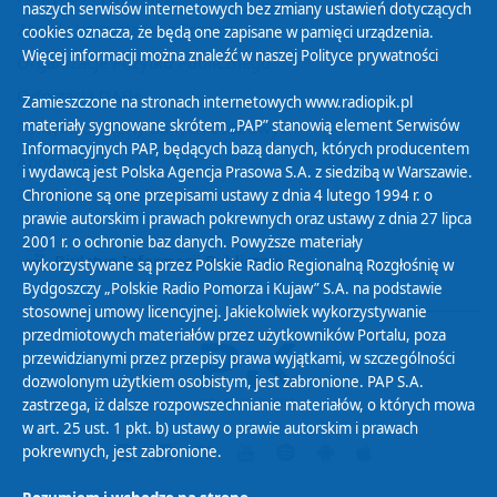
naszych serwisów internetowych bez zmiany ustawień dotyczących
Zasady korzystania z Serwisu
cookies oznacza, że będą one zapisane w pamięci urządzenia.
Więcej informacji można znaleźć w naszej
Polityce prywatności
Organizacje Pożytku Publicznego
Cyfryzacja DAB+
Zamieszczone na stronach internetowych www.radiopik.pl
materiały sygnowane skrótem „PAP” stanowią element Serwisów
Polityka ochrony danych osobowych
Informacyjnych PAP, będących bazą danych, których producentem
Abonament
i wydawcą jest Polska Agencja Prasowa S.A. z siedzibą w Warszawie.
Zamówienia publiczne
Chronione są one przepisami ustawy z dnia 4 lutego 1994 r. o
prawie autorskim i prawach pokrewnych oraz ustawy z dnia 27 lipca
2001 r. o ochronie baz danych. Powyższe materiały
Biuletyn Informacji Publicznej
wykorzystywane są przez Polskie Radio Regionalną Rozgłośnię w
Bydgoszczy „Polskie Radio Pomorza i Kujaw” S.A. na podstawie
stosownej umowy licencyjnej. Jakiekolwiek wykorzystywanie
przedmiotowych materiałów przez użytkowników Portalu, poza
przewidzianymi przez przepisy prawa wyjątkami, w szczególności
dozwolonym użytkiem osobistym, jest zabronione. PAP S.A.
zastrzega, iż dalsze rozpowszechnianie materiałów, o których mowa
w art. 25 ust. 1 pkt. b) ustawy o prawie autorskim i prawach
pokrewnych, jest zabronione.