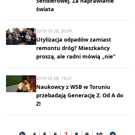
Sendlerowej. Za naprawianie
świata
2019-10-28, 20:09
Utylizacja odpadów zamiast
remontu dróg? Mieszkańcy
proszą, ale radni mówią „nie”
2019-10-28, 19:27
Naukowcy z WSB w Toruniu
przebadają Generację Z. Od A do
Z!
4
5
6
7
8
9
10