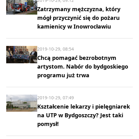
2019-10-29, 09:12
Zatrzymany mężczyzna, który
mógł przyczynić się do pożaru
kamienicy w Inowrocławiu
2019-10-29, 08:54
Chcą pomagać bezrobotnym
artystom. Nabór do bydgoskiego
programu już trwa
2019-10-29, 07:49
Kształcenie lekarzy i pielęgniarek
na UTP w Bydgoszczy? Jest taki
pomysł!