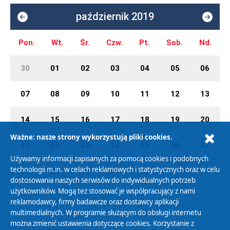
październik 2019
Pon.
Wt.
Śr.
Czw.
Pt.
Sob.
Nd.
30
01
02
03
04
05
06
07
08
09
10
11
12
13
14
15
16
17
18
19
20
Ważne: nasze strony wykorzystują pliki cookies.
21
22
23
24
25
26
27
Używamy informacji zapisanych za pomocą cookies i podobnych
technologii m.in. w celach reklamowych i statystycznych oraz w celu
28
29
30
31
01
02
03
dostosowania naszych serwisów do indywidualnych potrzeb
użytkowników. Mogą też stosować je współpracujący z nami
reklamodawcy, firmy badawcze oraz dostawcy aplikacji
multimedialnych. W programie służącym do obsługi internetu
można zmienić ustawienia dotyczące cookies. Korzystanie z
Polityka Prywatności