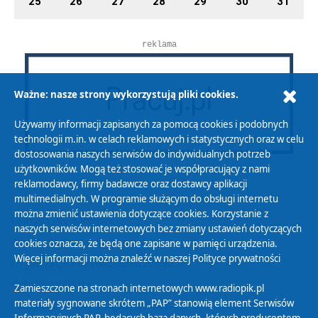
25
26
27
28
29
30
31
reklama
Ważne: nasze strony wykorzystują pliki cookies.
Używamy informacji zapisanych za pomocą cookies i podobnych
technologii m.in. w celach reklamowych i statystycznych oraz w celu
dostosowania naszych serwisów do indywidualnych potrzeb
użytkowników. Mogą też stosować je współpracujący z nami
reklamodawcy, firmy badawcze oraz dostawcy aplikacji
multimedialnych. W programie służącym do obsługi internetu
można zmienić ustawienia dotyczące cookies. Korzystanie z
Polityka Prywatności
naszych serwisów internetowych bez zmiany ustawień dotyczących
Zasady korzystania z Serwisu
cookies oznacza, że będą one zapisane w pamięci urządzenia.
Więcej informacji można znaleźć w naszej
Polityce prywatności
Organizacje Pożytku Publicznego
Cyfryzacja DAB+
Zamieszczone na stronach internetowych www.radiopik.pl
materiały sygnowane skrótem „PAP” stanowią element Serwisów
Polityka ochrony danych osobowych