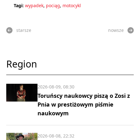
Tagi:
wypadek
,
pociąg
,
motocykl
starsze
nowsze
Region
2026-08-09, 08:30
Toruńscy naukowcy piszą o Zosi z
Pnia w prestiżowym piśmie
naukowym
2026-08-08, 22:32