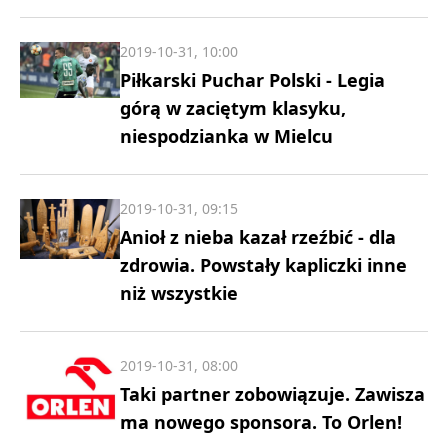
2019-10-31, 10:00
Piłkarski Puchar Polski - Legia
górą w zaciętym klasyku,
niespodzianka w Mielcu
2019-10-31, 09:15
Anioł z nieba kazał rzeźbić - dla
zdrowia. Powstały kapliczki inne
niż wszystkie
2019-10-31, 08:00
Taki partner zobowiązuje. Zawisza
ma nowego sponsora. To Orlen!