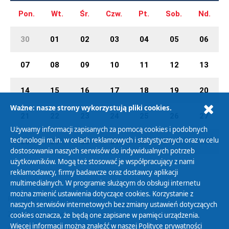
Pon.
Wt.
Śr.
Czw.
Pt.
Sob.
Nd.
30
01
02
03
04
05
06
07
08
09
10
11
12
13
14
15
16
17
18
19
20
Ważne: nasze strony wykorzystują pliki cookies.
21
22
23
24
25
26
27
Używamy informacji zapisanych za pomocą cookies i podobnych
technologii m.in. w celach reklamowych i statystycznych oraz w celu
28
29
30
31
01
02
03
dostosowania naszych serwisów do indywidualnych potrzeb
użytkowników. Mogą też stosować je współpracujący z nami
reklamodawcy, firmy badawcze oraz dostawcy aplikacji
multimedialnych. W programie służącym do obsługi internetu
można zmienić ustawienia dotyczące cookies. Korzystanie z
Polityka Prywatności
naszych serwisów internetowych bez zmiany ustawień dotyczących
Zasady korzystania z Serwisu
cookies oznacza, że będą one zapisane w pamięci urządzenia.
Więcej informacji można znaleźć w naszej
Polityce prywatności