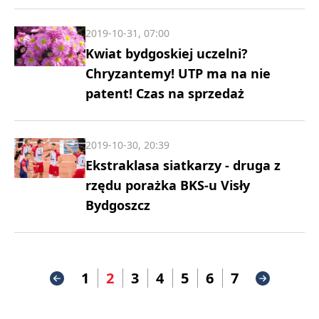
2019-10-31, 07:00
Kwiat bydgoskiej uczelni?
Chryzantemy! UTP ma na nie
patent! Czas na sprzedaż
2019-10-30, 20:39
Ekstraklasa siatkarzy - druga z
rzędu porażka BKS-u Visły
Bydgoszcz
1
2
3
4
5
6
7