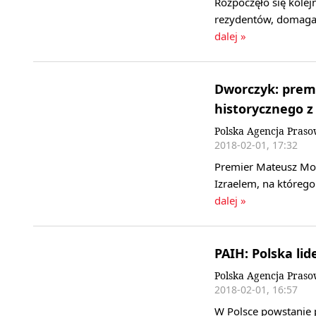
Rozpoczęło się kolej
rezydentów, domaga
dalej »
Dworczyk: premi
historycznego z
Polska Agencja Pras
2018-02-01, 17:32
Premier Mateusz Mor
Izraelem, na którego
dalej »
PAIH: Polska li
Polska Agencja Pras
2018-02-01, 16:57
W Polsce powstanie 