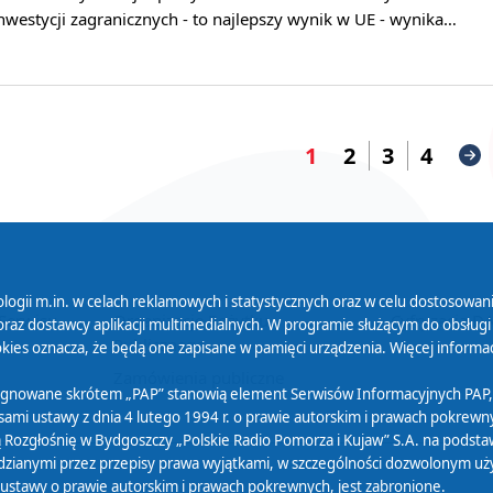
westycji zagranicznych - to najlepszy wynik w UE - wynika…
1
2
3
4
logii m.in. w celach reklamowych i statystycznych oraz w celu dostosow
 Serwisu
Organizacje Pożytku
Cyfryzacja D
raz dostawcy aplikacji multimedialnych. W programie służącym do obsługi
Publicznego
ies oznacza, że będą one zapisane w pamięci urządzenia. Więcej informac
Zamówienia publiczne
sygnowane skrótem „PAP” stanowią element Serwisów Informacyjnych PAP,
ami ustawy z dnia 4 lutego 1994 r. o prawie autorskim i prawach pokrewnyc
 Rozgłośnię w Bydgoszczy „Polskie Radio Pomorza i Kujaw” S.A. na podsta
ianymi przez przepisy prawa wyjątkami, w szczególności dozwolonym użytk
) ustawy o prawie autorskim i prawach pokrewnych, jest zabronione.