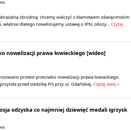
owa
obrażalną zbrodnią; chcemy walczyć z kłamstwem oświęcimskim
ci, właśnie dlatego nowelizujemy ustawę o IPN; obozy…
Czytaj
ko nowelizacji prawa łowieckiego [wideo]
izowano protest przeciwko nowelizacji prawa łowieckiego.
zyszła przed siedzibę PiS przy ul. Gdańskiej.
Czytaj dalej »
Rosja odzyska co najmniej dziewięć medali igrzysk
owa