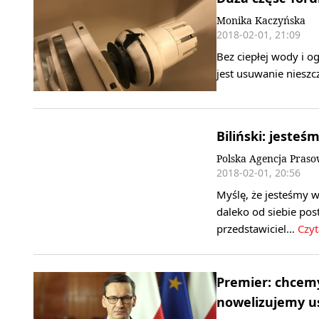
Monika Kaczyńska
2018-02-01, 21:09
Bez ciepłej wody i 
jest usuwanie nieszcz
Biliński: jeste
Polska Agencja Pras
2018-02-01, 20:56
Myślę, że jesteśmy 
daleko od siebie pos
przedstawiciel…
Czyt
Premier: chcem
nowelizujemy u