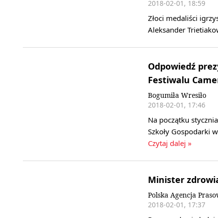
2018-02-01, 18:59
Złoci medaliści igrzy
Aleksander Trietiak
Odpowiedź prez
Festiwalu Cam
Bogumiła Wresiło
2018-02-01, 17:46
Na początku stycznia 
Szkoły Gospodarki w
Czytaj dalej »
Minister zdrowi
Polska Agencja Pras
2018-02-01, 17:37