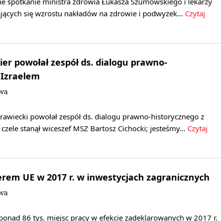
ne spotkanie ministra zdrowia Łukasza Szumowskiego i lekarzy
jących się wzrostu nakładów na zdrowie i podwyżek…
Czytaj
er powołał zespół ds. dialogu prawno-
 Izraelem
owa
awiecki powołał zespół ds. dialogu prawno-historycznego z
 czele stanął wiceszef MSZ Bartosz Cichocki; jesteśmy…
Czytaj
derem UE w 2017 r. w inwestycjach zagranicznych
owa
ponad 86 tys. miejsc pracy w efekcie zadeklarowanych w 2017 r.