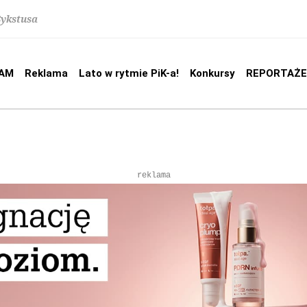
Sykstusa
AM
Reklama
Lato w rytmie PiK-a!
Konkursy
REPORTAŻE
reklama