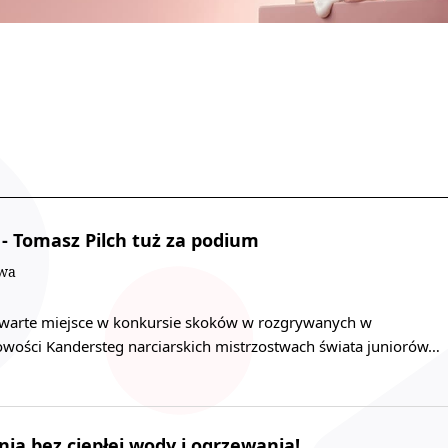
 - Tomasz Pilch tuż za podium
owa
czwarte miejsce w konkursie skoków w rozgrywanych w
cowości Kandersteg narciarskich mistrzostwach świata juniorów…
nia bez ciepłej wody i ogrzewania!