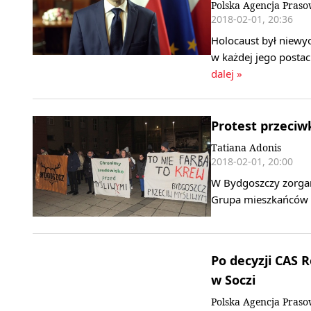
Polska Agencja Pras
2018-02-01, 20:36
Holocaust był niewy
w każdej jego posta
dalej »
Protest przeciw
Tatiana Adonis
2018-02-01, 20:00
W Bydgoszczy zorgan
Grupa mieszkańców pr
Po decyzji CAS 
w Soczi
Polska Agencja Pras