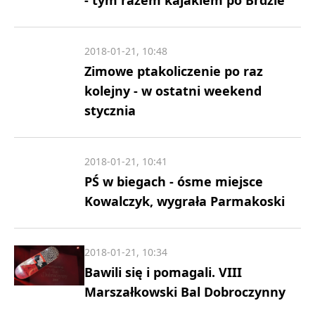
- tym razem kajakiem po Brdzie
2018-01-21, 10:48
Zimowe ptakoliczenie po raz
kolejny - w ostatni weekend
stycznia
2018-01-21, 10:41
PŚ w biegach - ósme miejsce
Kowalczyk, wygrała Parmakoski
2018-01-21, 10:34
Bawili się i pomagali. VIII
Marszałkowski Bal Dobroczynny