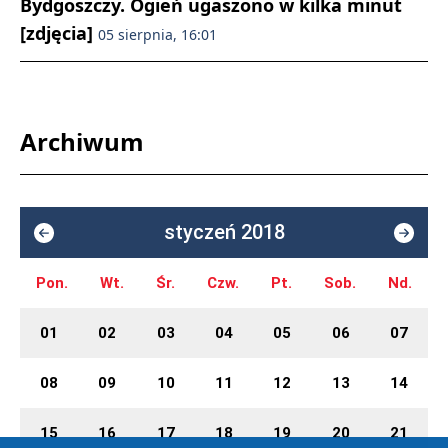
Bydgoszczy. Ogień ugaszono w kilka minut
[zdjęcia]
05 sierpnia, 16:01
Archiwum
styczeń 2018
Pon.
Wt.
Śr.
Czw.
Pt.
Sob.
Nd.
01
02
03
04
05
06
07
08
09
10
11
12
13
14
15
16
17
18
19
20
21