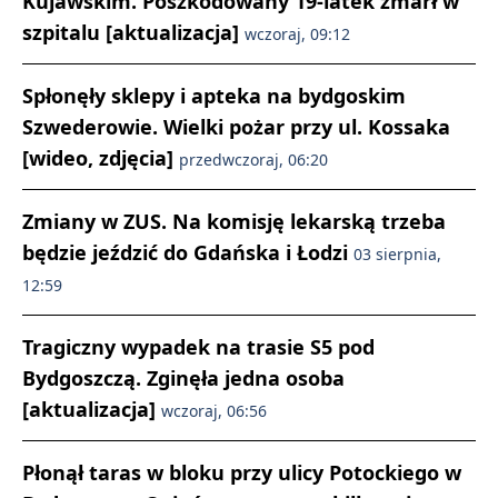
Kujawskim. Poszkodowany 19-latek zmarł w
szpitalu [aktualizacja]
wczoraj, 09:12
Spłonęły sklepy i apteka na bydgoskim
Szwederowie. Wielki pożar przy ul. Kossaka
[wideo, zdjęcia]
przedwczoraj, 06:20
Zmiany w ZUS. Na komisję lekarską trzeba
będzie jeździć do Gdańska i Łodzi
03 sierpnia,
12:59
Tragiczny wypadek na trasie S5 pod
Bydgoszczą. Zginęła jedna osoba
[aktualizacja]
wczoraj, 06:56
Płonął taras w bloku przy ulicy Potockiego w