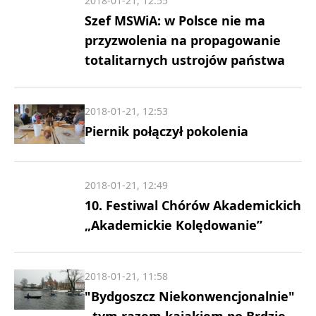
2018-01-21, 12:55
Szef MSWiA: w Polsce nie ma
przyzwolenia na propagowanie
totalitarnych ustrojów państwa
2018-01-21, 12:53
Piernik połączył pokolenia
2018-01-21, 12:49
10. Festiwal Chórów Akademickich
„Akademickie Kolędowanie”
2018-01-21, 11:58
"Bydgoszcz Niekonwencjonalnie"