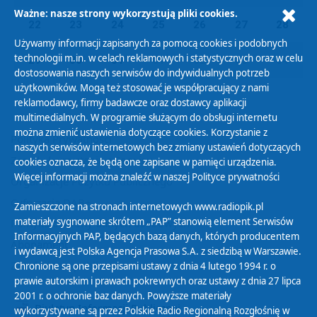
Ważne: nasze strony wykorzystują pliki cookies.
22
23
24
25
26
27
28
Używamy informacji zapisanych za pomocą cookies i podobnych
technologii m.in. w celach reklamowych i statystycznych oraz w celu
29
30
31
01
02
03
04
dostosowania naszych serwisów do indywidualnych potrzeb
użytkowników. Mogą też stosować je współpracujący z nami
reklamodawcy, firmy badawcze oraz dostawcy aplikacji
multimedialnych. W programie służącym do obsługi internetu
można zmienić ustawienia dotyczące cookies. Korzystanie z
Polityka Prywatności
naszych serwisów internetowych bez zmiany ustawień dotyczących
Zasady korzystania z Serwisu
cookies oznacza, że będą one zapisane w pamięci urządzenia.
Więcej informacji można znaleźć w naszej
Polityce prywatności
Organizacje Pożytku Publicznego
Cyfryzacja DAB+
Zamieszczone na stronach internetowych www.radiopik.pl
materiały sygnowane skrótem „PAP” stanowią element Serwisów
Polityka ochrony danych osobowych
Informacyjnych PAP, będących bazą danych, których producentem
Abonament
i wydawcą jest Polska Agencja Prasowa S.A. z siedzibą w Warszawie.
Zamówienia publiczne
Chronione są one przepisami ustawy z dnia 4 lutego 1994 r. o
prawie autorskim i prawach pokrewnych oraz ustawy z dnia 27 lipca
2001 r. o ochronie baz danych. Powyższe materiały
Biuletyn Informacji Publicznej
wykorzystywane są przez Polskie Radio Regionalną Rozgłośnię w