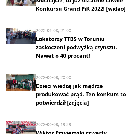
Słuchajcie, to już ostatnie chwile
Konkursu Grand PiK 2022! [wideo]
2022-06-08, 21:00
Lokatorzy TTBS w Toruniu
zaskoczeni podwyżką czynszu.
Nawet o 40 procent!
2022-06-08, 20:00
Dzieci wiedzą jak mądrze
produkować prąd. Ten konkurs to
potwierdził [zdjęcia]
2022-06-08, 19:39
Wiktor Przyjemski czwarty