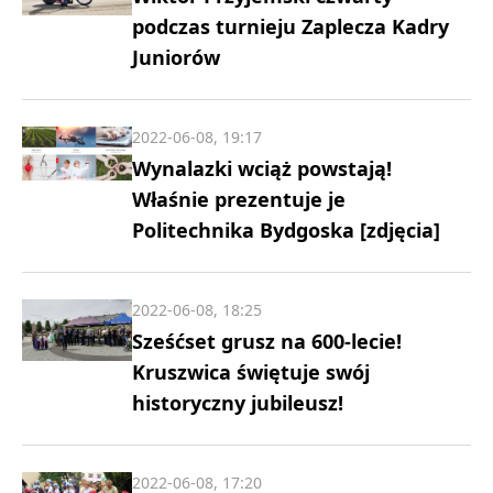
podczas turnieju Zaplecza Kadry
Juniorów
2022-06-08, 19:17
Wynalazki wciąż powstają!
Właśnie prezentuje je
Politechnika Bydgoska [zdjęcia]
2022-06-08, 18:25
Sześćset grusz na 600-lecie!
Kruszwica świętuje swój
historyczny jubileusz!
2022-06-08, 17:20