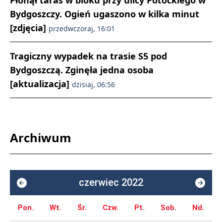
Płonął taras w bloku przy ulicy Potockiego w
Bydgoszczy. Ogień ugaszono w kilka minut
[zdjęcia]
przedwczoraj, 16:01
Tragiczny wypadek na trasie S5 pod
Bydgoszczą. Zginęła jedna osoba
[aktualizacja]
dzisiaj, 06:56
Archiwum
czerwiec 2022
Pon.
Wt.
Śr.
Czw.
Pt.
Sob.
Nd.