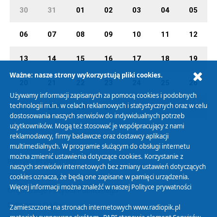
30
31
01
02
03
04
05
06
07
08
09
10
11
12
13
14
15
16
17
18
19
Ważne: nasze strony wykorzystują pliki cookies.
20
21
22
23
24
25
26
Używamy informacji zapisanych za pomocą cookies i podobnych
technologii m.in. w celach reklamowych i statystycznych oraz w celu
27
28
29
30
01
02
03
dostosowania naszych serwisów do indywidualnych potrzeb
użytkowników. Mogą też stosować je współpracujący z nami
reklamodawcy, firmy badawcze oraz dostawcy aplikacji
multimedialnych. W programie służącym do obsługi internetu
można zmienić ustawienia dotyczące cookies. Korzystanie z
Polityka Prywatności
naszych serwisów internetowych bez zmiany ustawień dotyczących
Zasady korzystania z Serwisu
cookies oznacza, że będą one zapisane w pamięci urządzenia.
Więcej informacji można znaleźć w naszej
Polityce prywatności
Organizacje Pożytku Publicznego
Cyfryzacja DAB+
Zamieszczone na stronach internetowych www.radiopik.pl