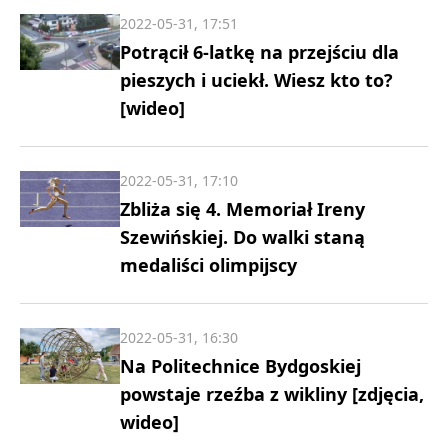
2022-05-31, 17:51
Potrącił 6-latkę na przejściu dla
pieszych i uciekł. Wiesz kto to?
[wideo]
2022-05-31, 17:10
Zbliża się 4. Memoriał Ireny
Szewińskiej. Do walki staną
medaliści olimpijscy
2022-05-31, 16:30
Na Politechnice Bydgoskiej
powstaje rzeźba z wikliny [zdjęcia,
wideo]