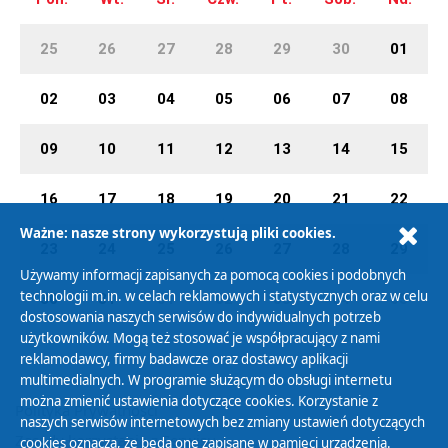
25
26
27
28
29
30
01
02
03
04
05
06
07
08
09
10
11
12
13
14
15
16
17
18
19
20
21
22
Ważne: nasze strony wykorzystują pliki cookies.
23
24
25
26
27
28
29
Używamy informacji zapisanych za pomocą cookies i podobnych
technologii m.in. w celach reklamowych i statystycznych oraz w celu
30
31
01
02
03
04
05
dostosowania naszych serwisów do indywidualnych potrzeb
użytkowników. Mogą też stosować je współpracujący z nami
reklamodawcy, firmy badawcze oraz dostawcy aplikacji
multimedialnych. W programie służącym do obsługi internetu
można zmienić ustawienia dotyczące cookies. Korzystanie z
Polityka Prywatności
naszych serwisów internetowych bez zmiany ustawień dotyczących
Zasady korzystania z Serwisu
cookies oznacza, że będą one zapisane w pamięci urządzenia.