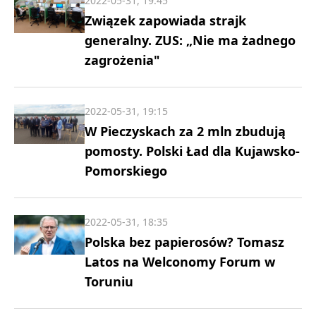
2022-05-31, 19:45
Związek zapowiada strajk
generalny. ZUS: „Nie ma żadnego
zagrożenia"
2022-05-31, 19:15
W Pieczyskach za 2 mln zbudują
pomosty. Polski Ład dla Kujawsko-
Pomorskiego
2022-05-31, 18:35
Polska bez papierosów? Tomasz
Latos na Welconomy Forum w
Toruniu