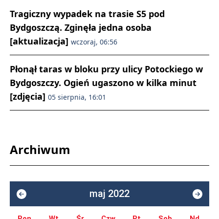
Tragiczny wypadek na trasie S5 pod
Bydgoszczą. Zginęła jedna osoba
[aktualizacja]
wczoraj, 06:56
Płonął taras w bloku przy ulicy Potockiego w
Bydgoszczy. Ogień ugaszono w kilka minut
[zdjęcia]
05 sierpnia, 16:01
Archiwum
maj 2022
Pon.
Wt.
Śr.
Czw.
Pt.
Sob.
Nd.