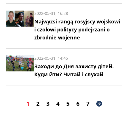
2022-05-31, 16:28
Najwyżsi rangą rosyjscy wojskowi
i czołowi politycy podejrzani o
zbrodnie wojenne
2022-05-31, 14:45
Заходи до Дня захисту дітей.
Куди йти? Читай і слухай
1
2
3
4
5
6
7