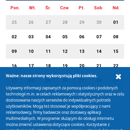
Pon.
Wt.
Śr.
Czw.
Pt.
Sob.
Nd.
25
26
27
28
29
30
01
02
03
04
05
06
07
08
09
10
11
12
13
14
15
16
17
18
19
20
21
22
Ważne: nasze strony wykorzystują pliki cookies.
23
24
25
26
27
28
29
Używamy informacji zapisanych za pomocą cookies i podobnych
technologii m.in. w celach reklamowych i statystycznych oraz w celu
30
31
01
02
03
04
05
dostosowania naszych serwisów do indywidualnych potrzeb
użytkowników. Mogą też stosować je współpracujący z nami
reklamodawcy, firmy badawcze oraz dostawcy aplikacji
multimedialnych. W programie służącym do obsługi internetu
można zmienić ustawienia dotyczące cookies. Korzystanie z
Polityka Prywatności