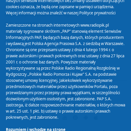
naszych serwisów internetowych bez zmiany ustawień dotyczących
Zasady korzystania z Serwisu
cookies oznacza, że będą one zapisane w pamięci urządzenia.
Więcej informacji można znaleźć w naszej
Polityce prywatności
Organizacje Pożytku Publicznego
Cyfryzacja DAB+
Zamieszczone na stronach internetowych www.radiopik.pl
materiały sygnowane skrótem „PAP” stanowią element Serwisów
Polityka ochrony danych osobowych
Informacyjnych PAP, będących bazą danych, których producentem
Abonament
i wydawcą jest Polska Agencja Prasowa S.A. z siedzibą w Warszawie.
Zamówienia publiczne
Chronione są one przepisami ustawy z dnia 4 lutego 1994 r. o
prawie autorskim i prawach pokrewnych oraz ustawy z dnia 27 lipca
2001 r. o ochronie baz danych. Powyższe materiały
Biuletyn Informacji Publicznej
wykorzystywane są przez Polskie Radio Regionalną Rozgłośnię w
Bydgoszczy „Polskie Radio Pomorza i Kujaw” S.A. na podstawie
stosownej umowy licencyjnej. Jakiekolwiek wykorzystywanie
przedmiotowych materiałów przez użytkowników Portalu, poza
przewidzianymi przez przepisy prawa wyjątkami, w szczególności
dozwolonym użytkiem osobistym, jest zabronione. PAP S.A.
zastrzega, iż dalsze rozpowszechnianie materiałów, o których mowa
w art. 25 ust. 1 pkt. b) ustawy o prawie autorskim i prawach
pokrewnych, jest zabronione.
Rozumiem i wchodzę na stronę