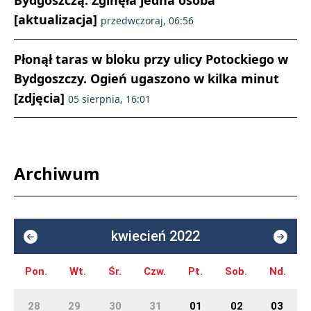
Bydgoszczą. Zginęła jedna osoba
[aktualizacja]
przedwczoraj, 06:56
Płonął taras w bloku przy ulicy Potockiego w
Bydgoszczy. Ogień ugaszono w kilka minut
[zdjęcia]
05 sierpnia, 16:01
Archiwum
kwiecień 2022
Pon.
Wt.
Śr.
Czw.
Pt.
Sob.
Nd.
28
29
30
31
01
02
03