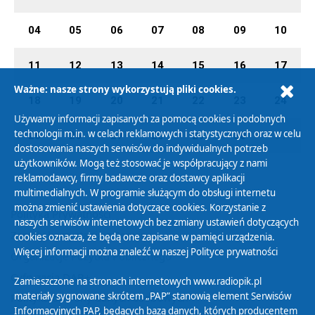
04
05
06
07
08
09
10
11
12
13
14
15
16
17
Ważne: nasze strony wykorzystują pliki cookies.
18
19
20
21
22
23
24
Używamy informacji zapisanych za pomocą cookies i podobnych
technologii m.in. w celach reklamowych i statystycznych oraz w celu
25
26
27
28
29
30
01
dostosowania naszych serwisów do indywidualnych potrzeb
użytkowników. Mogą też stosować je współpracujący z nami
reklamodawcy, firmy badawcze oraz dostawcy aplikacji
multimedialnych. W programie służącym do obsługi internetu
można zmienić ustawienia dotyczące cookies. Korzystanie z
Polityka Prywatności
naszych serwisów internetowych bez zmiany ustawień dotyczących
Zasady korzystania z Serwisu
cookies oznacza, że będą one zapisane w pamięci urządzenia.
Więcej informacji można znaleźć w naszej
Polityce prywatności
Organizacje Pożytku Publicznego
Cyfryzacja DAB+
Zamieszczone na stronach internetowych www.radiopik.pl
materiały sygnowane skrótem „PAP” stanowią element Serwisów
Polityka ochrony danych osobowych
Informacyjnych PAP, będących bazą danych, których producentem