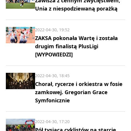
Zawisza z cennym zwycięstwem,
Unia z niespodziewaną porażką
2022-04-30, 19:52
ZAKSA pokonała Wartę i została
drugim finalistą PlusLigi
[WYPOWIEDZI]
2022-04-30, 18:45
Chorał, rycerze i orkiestra w fosie
zamkowej. Gregorian Grace
Symfonicznie
2022-04-30, 17:20
Pół tysiąca cyklistów na starcie