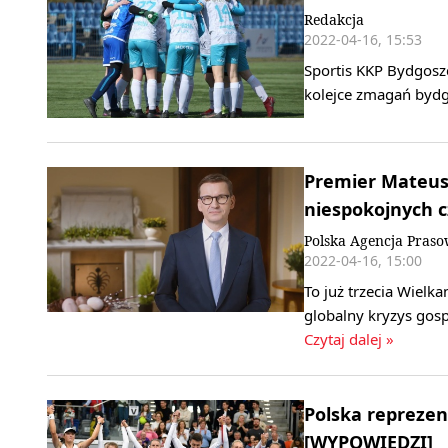
Redakcja
2022-04-16, 15:53
Sportis KKP Bydgoszcz
kolejce zmagań bydg
Premier Mateusz
niespokojnych c
Polska Agencja Pras
2022-04-16, 15:00
To już trzecia Wielk
globalny kryzys gosp
Czytaj dalej »
Polska reprezen
[WYPOWIEDZI]