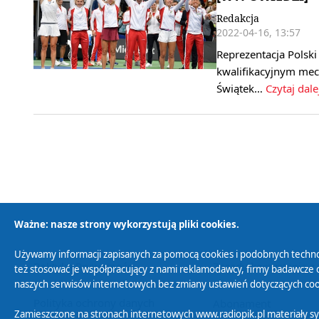
Redakcja
2022-04-16, 13:57
Reprezentacja Polski
kwalifikacyjnym mecz
Świątek…
Czytaj dale
Ważne: nasze strony wykorzystują pliki cookies.
Używamy informacji zapisanych za pomocą cookies i podobnych techno
Polityka Prywatności
Zasady korzystania z
też stosować je współpracujący z nami reklamodawcy, firmy badawcze o
naszych serwisów internetowych bez zmiany ustawień dotyczących cook
Polityka ochrony danych
Abonament
Zamieszczone na stronach internetowych www.radiopik.pl materiały 
osobowych