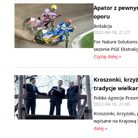
Apator z pewny
oporu
Redakcja
2022-04-16, 21:27
For Nature Solution
sezonie PGE Ekstral
Czytaj dalej »
Kroszonki, krzy
tradycje wielka
Polska Agencja Pras
2022-04-16, 21:00
Kroszonki, krzyżoki
wpisane na Krajową 
dalej »