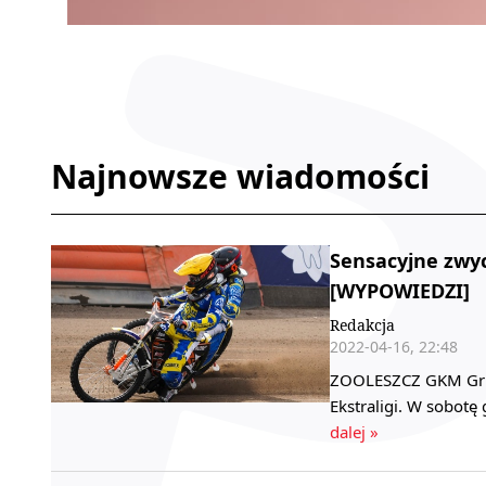
Najnowsze wiadomości
Sensacyjne zwyc
[WYPOWIEDZI]
Redakcja
2022-04-16, 22:48
ZOOLESZCZ GKM Grudz
Ekstraligi. W sobotę
dalej »