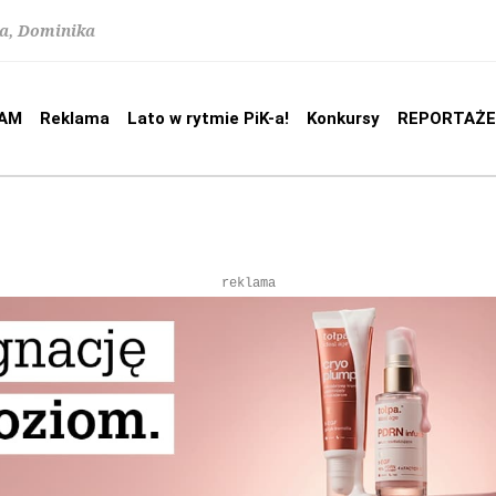
na, Dominika
AM
Reklama
Lato w rytmie PiK-a!
Konkursy
REPORTAŻE
reklama