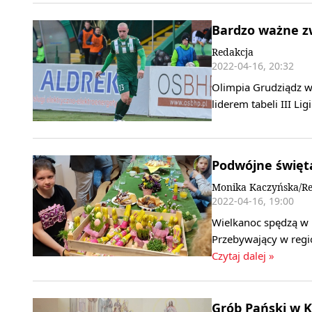
Bardzo ważne zw
Redakcja
2022-04-16, 20:32
Olimpia Grudziądz w
liderem tabeli III L
Podwójne święt
Monika Kaczyńska/Re
2022-04-16, 19:00
Wielkanoc spędzą w 
Przebywający w regi
Czytaj dalej »
Grób Pański w K