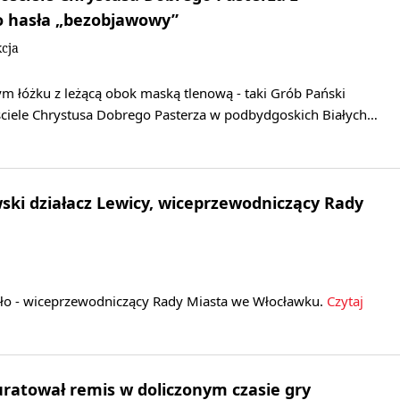
o hasła „bezobjawowy”
cja
ym łóżku z leżącą obok maską tlenową - taki Grób Pański
iele Chrystusa Dobrego Pasterza w podbydgoskich Białych…
wski działacz Lewicy, wiceprzewodniczący Rady
ło - wiceprzewodniczący Rady Miasta we Włocławku.
Czytaj
ratował remis w doliczonym czasie gry