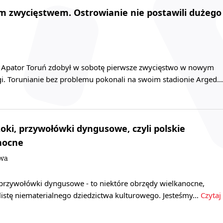
m zwycięstwem. Ostrowianie nie postawili dużego
s Apator Toruń zdobył w sobotę pierwsze zwycięstwo w nowym
igi. Torunianie bez problemu pokonali na swoim stadionie Arged…
żoki, przywołówki dyngusowe, czyli polskie
nocne
owa
, przywołówki dyngusowe - to niektóre obrzędy wielkanocne,
listę niematerialnego dziedzictwa kulturowego. Jesteśmy…
Czytaj