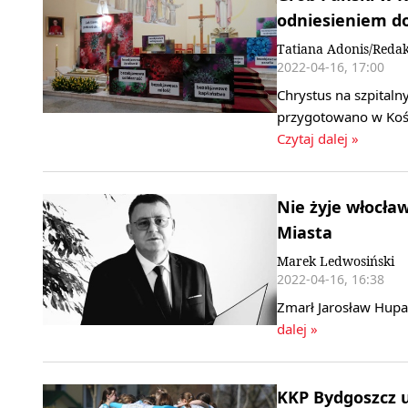
odniesieniem d
Tatiana Adonis/Redak
2022-04-16, 17:00
Chrystus na szpitaln
przygotowano w Kośc
Czytaj dalej »
Nie żyje włocła
Miasta
Marek Ledwosiński
2022-04-16, 16:38
Zmarł Jarosław Hupa
dalej »
KKP Bydgoszcz u