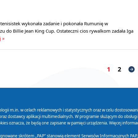
 tenisistek wykonała zadanie i pokonała Rumunię w
u do Billie Jean King Cup. Ostateczni cios rywalkom zadała Iga
j »
1
2
logii m.in. w celach reklamowych i statystycznych oraz w celu dostosow
 Serwisu
Organizacje Pożytku
Cyfryzacja D
raz dostawcy aplikacji multimedialnych. W programie służącym do obsługi
Publicznego
ies oznacza, że będą one zapisane w pamięci urządzenia. Więcej informac
Zamówienia publiczne
sygnowane skrótem „PAP” stanowią element Serwisów Informacyjnych PAP,