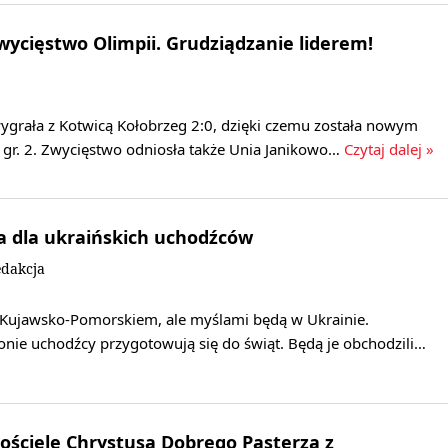
ycięstwo Olimpii. Grudziądzanie liderem!
ygrała z Kotwicą Kołobrzeg 2:0, dzięki czemu została nowym
igi gr. 2. Zwycięstwo odniosła także Unia Janikowo…
Czytaj dalej »
a dla ukraińskich uchodźców
dakcja
Kujawsko-Pomorskiem, ale myślami będą w Ukrainie.
onie uchodźcy przygotowują się do świąt. Będą je obchodzili…
ościele Chrystusa Dobrego Pasterza z