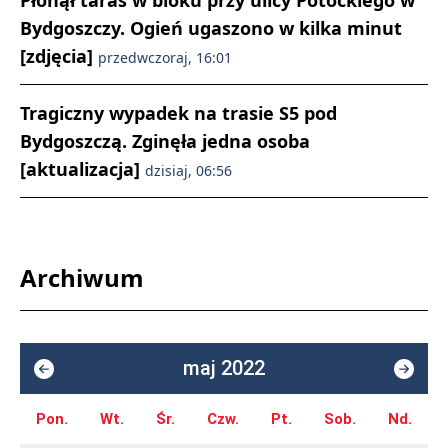
Płonął taras w bloku przy ulicy Potockiego w
Bydgoszczy. Ogień ugaszono w kilka minut
[zdjęcia]
przedwczoraj, 16:01
Tragiczny wypadek na trasie S5 pod
Bydgoszczą. Zginęła jedna osoba
[aktualizacja]
dzisiaj, 06:56
Archiwum
maj 2022
Pon.
Wt.
Śr.
Czw.
Pt.
Sob.
Nd.