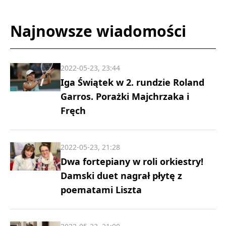
Najnowsze wiadomości
2022-05-23, 23:44
Iga Świątek w 2. rundzie Roland
Garros. Porażki Majchrzaka i
Fręch
2022-05-23, 21:28
Dwa fortepiany w roli orkiestry!
Damski duet nagrał płytę z
poematami Liszta