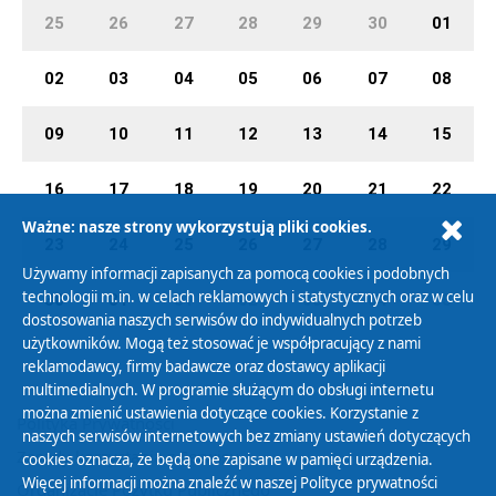
25
26
27
28
29
30
01
02
03
04
05
06
07
08
09
10
11
12
13
14
15
16
17
18
19
20
21
22
Ważne: nasze strony wykorzystują pliki cookies.
23
24
25
26
27
28
29
Używamy informacji zapisanych za pomocą cookies i podobnych
technologii m.in. w celach reklamowych i statystycznych oraz w celu
30
31
01
02
03
04
05
dostosowania naszych serwisów do indywidualnych potrzeb
użytkowników. Mogą też stosować je współpracujący z nami
reklamodawcy, firmy badawcze oraz dostawcy aplikacji
multimedialnych. W programie służącym do obsługi internetu
można zmienić ustawienia dotyczące cookies. Korzystanie z
Polityka Prywatności
naszych serwisów internetowych bez zmiany ustawień dotyczących
Zasady korzystania z Serwisu
cookies oznacza, że będą one zapisane w pamięci urządzenia.
Więcej informacji można znaleźć w naszej
Polityce prywatności
Organizacje Pożytku Publicznego