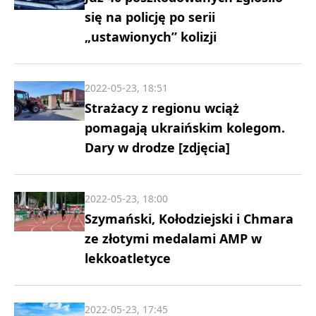
się na policję po serii
„ustawionych” kolizji
2022-05-23, 18:51
Strażacy z regionu wciąż
pomagają ukraińskim kolegom.
Dary w drodze [zdjęcia]
2022-05-23, 18:00
Szymański, Kołodziejski i Chmara
ze złotymi medalami AMP w
lekkoatletyce
2022-05-23, 17:45