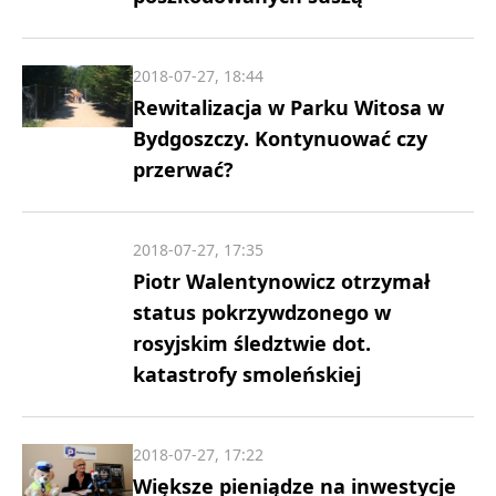
2018-07-27, 18:44
Rewitalizacja w Parku Witosa w
Bydgoszczy. Kontynuować czy
przerwać?
2018-07-27, 17:35
Piotr Walentynowicz otrzymał
status pokrzywdzonego w
rosyjskim śledztwie dot.
katastrofy smoleńskiej
2018-07-27, 17:22
Większe pieniądze na inwestycje