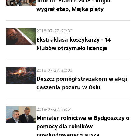
Tour de France 2018 - Roglic
wygrał etap, Majka piąty
2018-07-27, 20:30
Ekstraklasa koszykarzy - 14
klubów otrzymało licencje
2018-07-27, 20:08
Deszcz pomógł strażakom w akcji
gaszenia pożaru w Osiu
2018-07-27, 19:51
Minister rolnictwa w Bydgoszczy o
pomocy dla rolników
poszkodowanych suszą