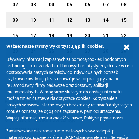
02
03
04
05
06
07
08
09
10
11
12
13
14
15
16
17
18
19
20
21
22
Ważne: nasze strony wykorzystują pliki cookies.
23
24
25
26
27
28
29
Używamy informacji zapisanych za pomocą cookies i podobnych
technologii m.in. w celach reklamowych i statystycznych oraz w celu
30
31
01
02
03
04
05
dostosowania naszych serwisów do indywidualnych potrzeb
użytkowników. Mogą też stosować je współpracujący z nami
reklamodawcy, firmy badawcze oraz dostawcy aplikacji
multimedialnych. W programie służącym do obsługi internetu
można zmienić ustawienia dotyczące cookies. Korzystanie z
Polityka Prywatności
naszych serwisów internetowych bez zmiany ustawień dotyczących
Zasady korzystania z Serwisu
cookies oznacza, że będą one zapisane w pamięci urządzenia.
Więcej informacji można znaleźć w naszej
Polityce prywatności
Organizacje Pożytku Publicznego
Cyfryzacja DAB+
Zamieszczone na stronach internetowych www.radiopik.pl
materiały sygnowane skrótem „PAP” stanowią element Serwisów
Polityka ochrony danych osobowych