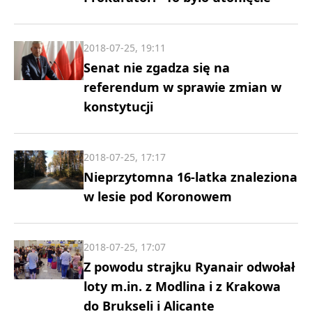
2018-07-25, 19:11
Senat nie zgadza się na
referendum w sprawie zmian w
konstytucji
2018-07-25, 17:17
Nieprzytomna 16-latka znaleziona
w lesie pod Koronowem
2018-07-25, 17:07
Z powodu strajku Ryanair odwołał
loty m.in. z Modlina i z Krakowa
do Brukseli i Alicante