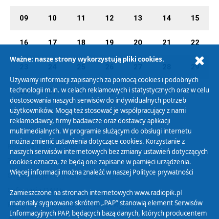
09
10
11
12
13
14
15
16
17
18
19
20
21
22
Ważne: nasze strony wykorzystują pliki cookies.
23
24
25
26
27
28
29
Używamy informacji zapisanych za pomocą cookies i podobnych
technologii m.in. w celach reklamowych i statystycznych oraz w celu
30
31
01
02
03
04
05
dostosowania naszych serwisów do indywidualnych potrzeb
użytkowników. Mogą też stosować je współpracujący z nami
reklamodawcy, firmy badawcze oraz dostawcy aplikacji
multimedialnych. W programie służącym do obsługi internetu
można zmienić ustawienia dotyczące cookies. Korzystanie z
Polityka Prywatności
naszych serwisów internetowych bez zmiany ustawień dotyczących
Zasady korzystania z Serwisu
cookies oznacza, że będą one zapisane w pamięci urządzenia.
Więcej informacji można znaleźć w naszej
Polityce prywatności
Organizacje Pożytku Publicznego
Cyfryzacja DAB+
Zamieszczone na stronach internetowych www.radiopik.pl
materiały sygnowane skrótem „PAP” stanowią element Serwisów
Polityka ochrony danych osobowych
Informacyjnych PAP, będących bazą danych, których producentem
Abonament