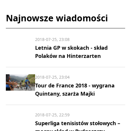
Najnowsze wiadomości
2018-07-25, 23:08
Letnia GP w skokach - skład
Polaków na Hinterzarten
2018-07-25, 23:04
Tour de France 2018 - wygrana
Quintany, szarża Majki
2018-07-25, 22:59
Superliga tenisistów stołowych –