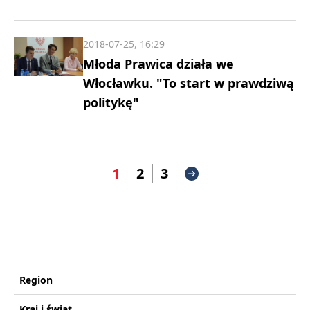
2018-07-25, 16:29
Młoda Prawica działa we
Włocławku. "To start w prawdziwą
politykę"
1
2
3
Region
Kraj i świat