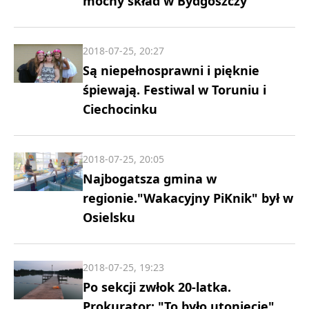
mocny skład w Bydgoszczy
2018-07-25, 20:27
Są niepełnosprawni i pięknie
śpiewają. Festiwal w Toruniu i
Ciechocinku
2018-07-25, 20:05
Najbogatsza gmina w
regionie."Wakacyjny PiKnik" był w
Osielsku
2018-07-25, 19:23
Po sekcji zwłok 20-latka.
Prokurator: "To było utonięcie"