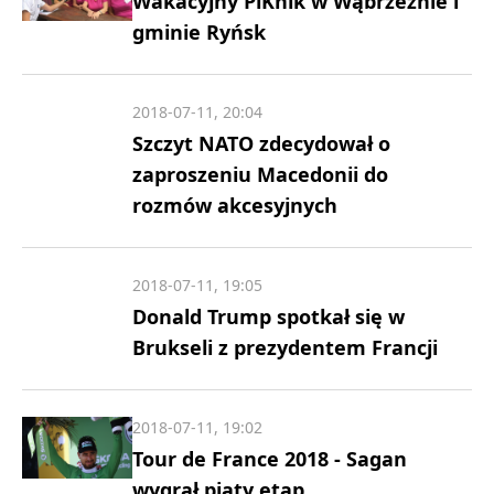
Wakacyjny PiKnik w Wąbrzeźnie i
gminie Ryńsk
2018-07-11, 20:04
Szczyt NATO zdecydował o
zaproszeniu Macedonii do
rozmów akcesyjnych
2018-07-11, 19:05
Donald Trump spotkał się w
Brukseli z prezydentem Francji
2018-07-11, 19:02
Tour de France 2018 - Sagan
wygrał piąty etap