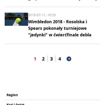
2018-07-11, 18:53
Wimbledon 2018 - Rosolska i
Spears pokonały turniejowe
"jedynki" w ćwierćfinale debla
1
2
3
4
Region
Kraj i świat