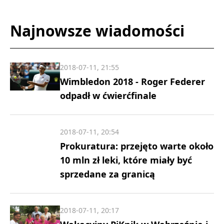
Najnowsze wiadomości
2018-07-11, 21:55
Wimbledon 2018 - Roger Federer
odpadł w ćwierćfinale
2018-07-11, 20:54
Prokuratura: przejęto warte około
10 mln zł leki, które miały być
sprzedane za granicą
2018-07-11, 20:17