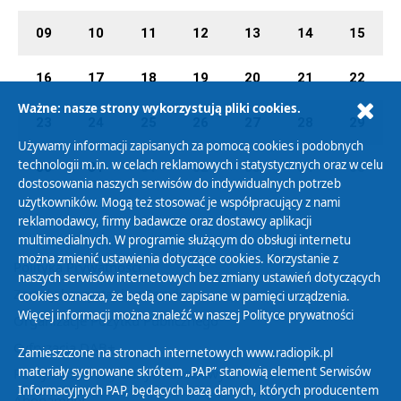
09
10
11
12
13
14
15
16
17
18
19
20
21
22
Ważne: nasze strony wykorzystują pliki cookies.
23
24
25
26
27
28
29
Używamy informacji zapisanych za pomocą cookies i podobnych
technologii m.in. w celach reklamowych i statystycznych oraz w celu
30
31
01
02
03
04
05
dostosowania naszych serwisów do indywidualnych potrzeb
użytkowników. Mogą też stosować je współpracujący z nami
reklamodawcy, firmy badawcze oraz dostawcy aplikacji
multimedialnych. W programie służącym do obsługi internetu
można zmienić ustawienia dotyczące cookies. Korzystanie z
Polityka Prywatności
naszych serwisów internetowych bez zmiany ustawień dotyczących
Zasady korzystania z Serwisu
cookies oznacza, że będą one zapisane w pamięci urządzenia.
Więcej informacji można znaleźć w naszej
Polityce prywatności
Organizacje Pożytku Publicznego
Cyfryzacja DAB+
Zamieszczone na stronach internetowych www.radiopik.pl
materiały sygnowane skrótem „PAP” stanowią element Serwisów
Polityka ochrony danych osobowych
Informacyjnych PAP, będących bazą danych, których producentem
Abonament