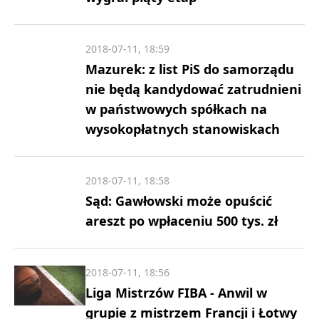
2018-07-11, 18:59
Mazurek: z list PiS do samorządu
nie będą kandydować zatrudnieni
w państwowych spółkach na
wysokopłatnych stanowiskach
2018-07-11, 18:58
Sąd: Gawłowski może opuścić
areszt po wpłaceniu 500 tys. zł
2018-07-11, 18:56
Liga Mistrzów FIBA - Anwil w
grupie z mistrzem Francji i Łotwy