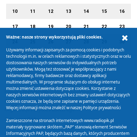
10
11
12
13
14
15
16
17
18
19
20
21
22
23
Ważne: nasze strony wykorzystują pliki cookies.
24
25
26
27
28
29
30
Używamy informacji zapisanych za pomocą cookies i podobnych
technologii m.in. w celach reklamowych i statystycznych oraz w celu
31
01
02
03
04
05
06
dostosowania naszych serwisów do indywidualnych potrzeb
użytkowników. Mogą też stosować je współpracujący z nami
reklamodawcy, firmy badawcze oraz dostawcy aplikacji
multimedialnych. W programie służącym do obsługi internetu
można zmienić ustawienia dotyczące cookies. Korzystanie z
Polityka Prywatności
naszych serwisów internetowych bez zmiany ustawień dotyczących
Zasady korzystania z Serwisu
cookies oznacza, że będą one zapisane w pamięci urządzenia.
Więcej informacji można znaleźć w naszej
Polityce prywatności
Organizacje Pożytku Publicznego
Cyfryzacja DAB+
Zamieszczone na stronach internetowych www.radiopik.pl
materiały sygnowane skrótem „PAP” stanowią element Serwisów
Polityka ochrony danych osobowych
Informacyjnych PAP, będących bazą danych, których producentem
Abonament