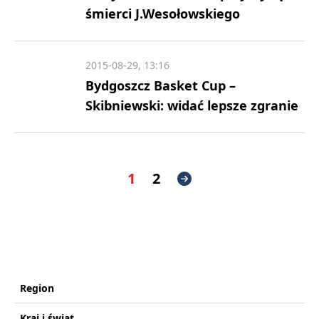
śmierci J.Wesołowskiego
2015-08-29, 13:16
Bydgoszcz Basket Cup –
Skibniewski: widać lepsze zgranie
1
2
Region
Kraj i świat