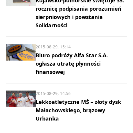
Kujawsko-pomorskie świętuje 35.
rocznicę podpisania porozumień
sierpniowych i powstania
Solidarności
2015-08-29, 15:14
Biuro podróży Alfa Star S.A.
ogłasza utratę płynności
finansowej
2015-08-29, 14:56
Lekkoatletyczne MŚ – złoty dysk
Małachowskiego, brązowy
Urbanka