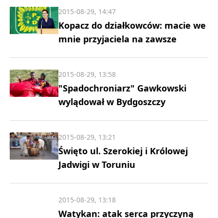
2015-08-29, 14:47
Kopacz do działkowców: macie we
mnie przyjaciela na zawsze
2015-08-29, 13:58
"Spadochroniarz" Gawkowski
wylądował w Bydgoszczy
2015-08-29, 13:21
Święto ul. Szerokiej i Królowej
Jadwigi w Toruniu
2015-08-29, 13:18
Watykan: atak serca przyczyną