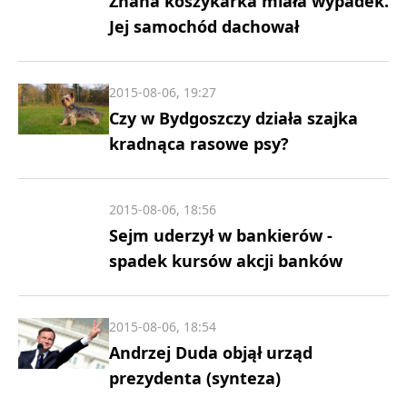
Znana koszykarka miała wypadek.
Jej samochód dachował
2015-08-06, 19:27
Czy w Bydgoszczy działa szajka
kradnąca rasowe psy?
2015-08-06, 18:56
Sejm uderzył w bankierów -
spadek kursów akcji banków
2015-08-06, 18:54
Andrzej Duda objął urząd
prezydenta (synteza)