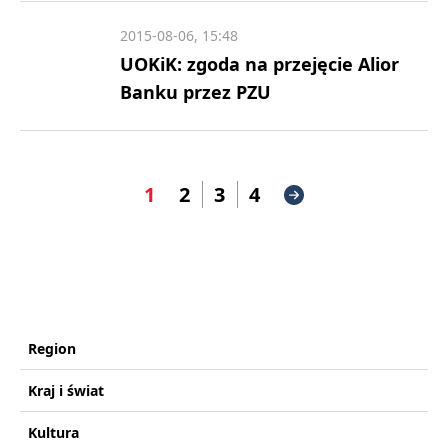
2015-08-06, 15:48
UOKiK: zgoda na przejęcie Alior
Banku przez PZU
1
2
3
4
Region
Kraj i świat
Kultura