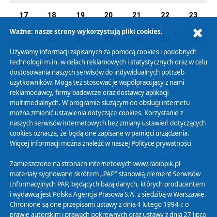
17
18
19
20
21
22
23
Ważne: nasze strony wykorzystują pliki cookies.
24
25
26
27
28
29
30
Używamy informacji zapisanych za pomocą cookies i podobnych
technologii m.in. w celach reklamowych i statystycznych oraz w celu
31
01
02
03
04
05
06
dostosowania naszych serwisów do indywidualnych potrzeb
użytkowników. Mogą też stosować je współpracujący z nami
reklamodawcy, firmy badawcze oraz dostawcy aplikacji
multimedialnych. W programie służącym do obsługi internetu
można zmienić ustawienia dotyczące cookies. Korzystanie z
Polityka Prywatności
naszych serwisów internetowych bez zmiany ustawień dotyczących
Zasady korzystania z Serwisu
cookies oznacza, że będą one zapisane w pamięci urządzenia.
Więcej informacji można znaleźć w naszej
Polityce prywatności
Organizacje Pożytku Publicznego
Cyfryzacja DAB+
Zamieszczone na stronach internetowych www.radiopik.pl
materiały sygnowane skrótem „PAP” stanowią element Serwisów
Polityka ochrony danych osobowych
Informacyjnych PAP, będących bazą danych, których producentem
Abonament
i wydawcą jest Polska Agencja Prasowa S.A. z siedzibą w Warszawie.
Zamówienia publiczne
Chronione są one przepisami ustawy z dnia 4 lutego 1994 r. o
prawie autorskim i prawach pokrewnych oraz ustawy z dnia 27 lipca