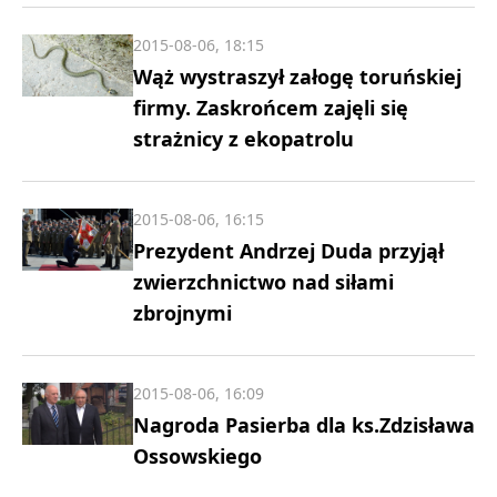
2015-08-06, 18:15
Wąż wystraszył załogę toruńskiej
firmy. Zaskrońcem zajęli się
strażnicy z ekopatrolu
2015-08-06, 16:15
Prezydent Andrzej Duda przyjął
zwierzchnictwo nad siłami
zbrojnymi
2015-08-06, 16:09
Nagroda Pasierba dla ks.Zdzisława
Ossowskiego