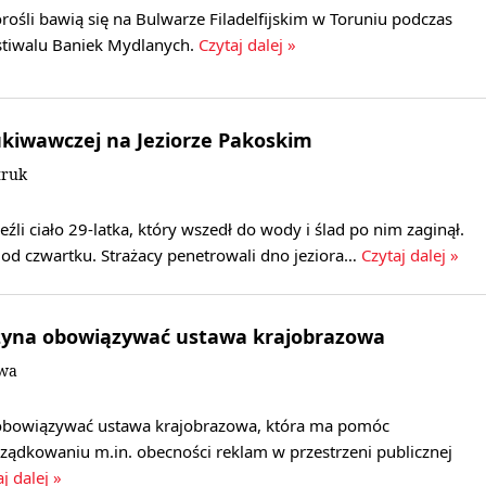
dorośli bawią się na Bulwarze Filadelfijskim w Toruniu podczas
tiwalu Baniek Mydlanych.
Czytaj dalej »
zukiwawczej na Jeziorze Pakoskim
truk
źli ciało 29-latka, który wszedł do wody i ślad po nim zaginął.
 od czwartku. Strażacy penetrowali dno jeziora…
Czytaj dalej »
czyna obowiązywać ustawa krajobrazowa
owa
 obowiązywać ustawa krajobrazowa, która ma pomóc
dkowaniu m.in. obecności reklam w przestrzeni publicznej
j dalej »