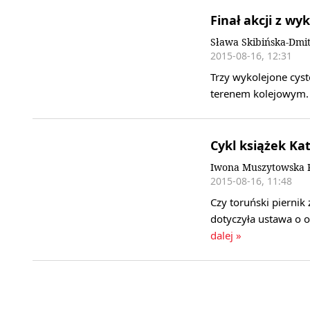
Finał akcji z w
Sława Skibińska-Dmi
2015-08-16, 12:31
Trzy wykolejone cyst
terenem kolejowym.
Cykl książek Ka
Iwona Muszytowska R
2015-08-16, 11:48
Czy toruński piernik
dotyczyła ustawa o 
dalej »