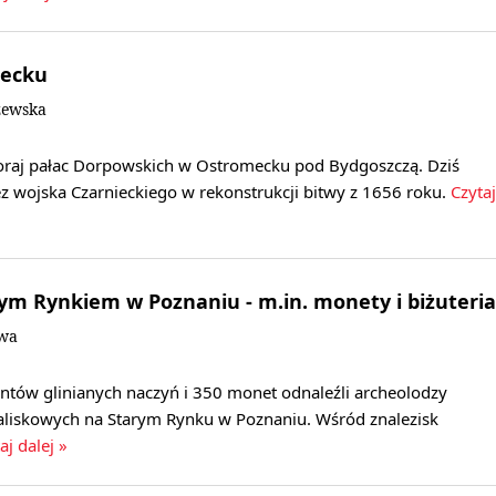
mecku
zewska
oraj pałac Dorpowskich w Ostromecku pod Bydgoszczą. Dziś
z wojska Czarnieckiego w rekonstrukcji bitwy z 1656 roku.
Czytaj
ym Rynkiem w Poznaniu - m.in. monety i biżuteria
owa
entów glinianych naczyń i 350 monet odnaleźli archeolodzy
liskowych na Starym Rynku w Poznaniu. Wśród znalezisk
aj dalej »