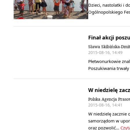
Dzieci, nastolatki i 
Ogólnopolskiego Fes
Finał akcji pos
Sława Skibińska-Dmi
2015-08-16, 14:49
Płetwonurkowie znale
Poszukiwania trwały
W niedzielę za
Polska Agencja Pras
2015-08-16, 14:41
W niedzielę zacznie
samorządom w uporzą
oraz pozwolić…
Czyta