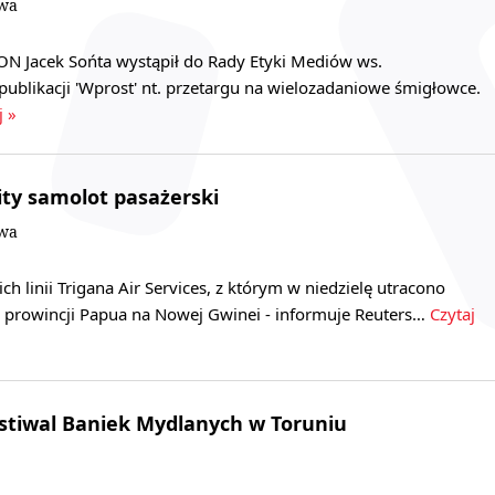
owa
N Jacek Sońta wystąpił do Rady Etyki Mediów ws.
ublikacji 'Wprost' nt. przetargu na wielozadaniowe śmigłowce.
j »
ity samolot pasażerski
owa
h linii Trigana Air Services, z którym w niedzielę utracono
 w prowincji Papua na Nowej Gwinei - informuje Reuters…
Czytaj
stiwal Baniek Mydlanych w Toruniu