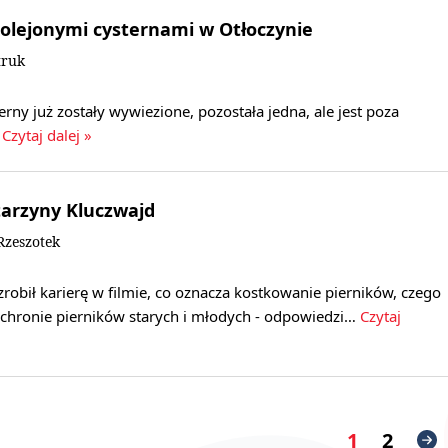
ykolejonymi cysternami w Otłoczynie
truk
erny już zostały wywiezione, pozostała jedna, ale jest poza
Czytaj dalej »
tarzyny Kluczwajd
zeszotek
 zrobił karierę w filmie, co oznacza kostkowanie pierników, czego
ochronie pierników starych i młodych - odpowiedzi…
Czytaj
1
2