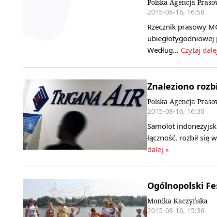
Polska Agencja Pras
2015-08-16, 16:58
Rzecznik prasowy MO
ubiegłotygodniowej p
Według…
Czytaj dale
Znaleziono rozb
Polska Agencja Pras
2015-08-16, 16:30
Samolot indonezyjskic
łączność, rozbił się
dalej »
Ogólnopolski Fe
Monika Kaczyńska
2015-08-16, 15:36