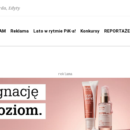
rda, Edyty
AM
Reklama
Lato w rytmie PiK-a!
Konkursy
REPORTAŻE
reklama