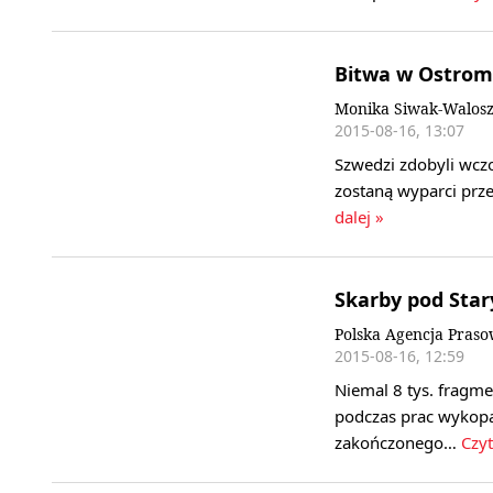
Bitwa w Ostro
Monika Siwak-Walos
2015-08-16, 13:07
Szwedzi zdobyli wcz
zostaną wyparci prze
dalej »
Skarby pod Star
Polska Agencja Pras
2015-08-16, 12:59
Niemal 8 tys. fragm
podczas prac wykopa
zakończonego…
Czyt