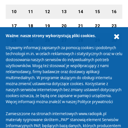
10
11
12
13
14
15
16
17
18
19
20
21
22
23
Ważne: nasze strony wykorzystują pliki cookies.
24
25
26
27
28
29
30
Używamy informacji zapisanych za pomocą cookies i podobnych
technologii m.in. w celach reklamowych i statystycznych oraz w celu
31
01
02
03
04
05
06
dostosowania naszych serwisów do indywidualnych potrzeb
użytkowników. Mogą też stosować je współpracujący z nami
reklamodawcy, firmy badawcze oraz dostawcy aplikacji
multimedialnych. W programie służącym do obsługi internetu
można zmienić ustawienia dotyczące cookies. Korzystanie z
Polityka Prywatności
naszych serwisów internetowych bez zmiany ustawień dotyczących
Zasady korzystania z Serwisu
cookies oznacza, że będą one zapisane w pamięci urządzenia.
Więcej informacji można znaleźć w naszej
Polityce prywatności
Organizacje Pożytku Publicznego
Cyfryzacja DAB+
Zamieszczone na stronach internetowych www.radiopik.pl
materiały sygnowane skrótem „PAP” stanowią element Serwisów
Polityka ochrony danych osobowych
Informacyjnych PAP, będących bazą danych, których producentem