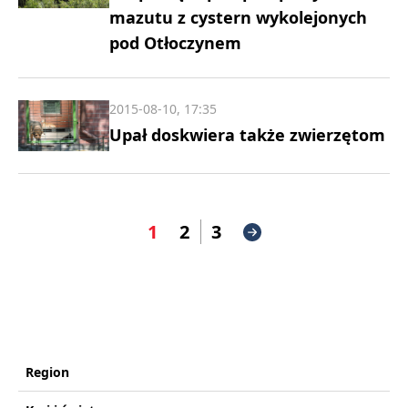
mazutu z cystern wykolejonych
pod Otłoczynem
2015-08-10, 17:35
Upał doskwiera także zwierzętom
1
2
3
Region