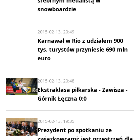
srebrnym medalistą w
snowboardzie
2015-02-13, 20:49
Karnawał w Rio z udziałem 900
tys. turystów przyniesie 690 mln
euro
2015-02-13, 20:48
Ekstraklasa piłkarska - Zawisza -
Górnik Łęczna 0:0
2015-02-13, 19:35
Prezydent po spotkaniu ze
związkowcami: jest przestrzeń dla