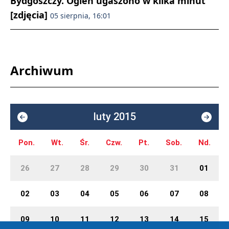
Bydgoszczy. Ogień ugaszono w kilka minut
[zdjęcia]
05 sierpnia, 16:01
Archiwum
luty 2015
Pon.
Wt.
Śr.
Czw.
Pt.
Sob.
Nd.
26
27
28
29
30
31
01
02
03
04
05
06
07
08
09
10
11
12
13
14
15