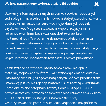
Ważne: nasze strony wykorzystują pliki cookies.
16
17
18
19
20
21
22
Używamy informacji zapisanych za pomocą cookies i podobnych
technologii m.in. w celach reklamowych i statystycznych oraz w celu
23
24
25
26
27
28
01
dostosowania naszych serwisów do indywidualnych potrzeb
użytkowników. Mogą też stosować je współpracujący z nami
reklamodawcy, firmy badawcze oraz dostawcy aplikacji
multimedialnych. W programie służącym do obsługi internetu
można zmienić ustawienia dotyczące cookies. Korzystanie z
Polityka Prywatności
naszych serwisów internetowych bez zmiany ustawień dotyczących
Zasady korzystania z Serwisu
cookies oznacza, że będą one zapisane w pamięci urządzenia.
Więcej informacji można znaleźć w naszej
Polityce prywatności
Organizacje Pożytku Publicznego
Cyfryzacja DAB+
Zamieszczone na stronach internetowych www.radiopik.pl
materiały sygnowane skrótem „PAP” stanowią element Serwisów
Polityka ochrony danych osobowych
Informacyjnych PAP, będących bazą danych, których producentem
Abonament
i wydawcą jest Polska Agencja Prasowa S.A. z siedzibą w Warszawie.
Zamówienia publiczne
Chronione są one przepisami ustawy z dnia 4 lutego 1994 r. o
prawie autorskim i prawach pokrewnych oraz ustawy z dnia 27 lipca
2001 r. o ochronie baz danych. Powyższe materiały
Biuletyn Informacji Publicznej
wykorzystywane są przez Polskie Radio Regionalną Rozgłośnię w