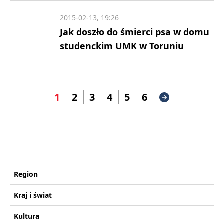
2015-02-13, 19:26
Jak doszło do śmierci psa w domu
studenckim UMK w Toruniu
1
2
3
4
5
6
Region
Kraj i świat
Kultura