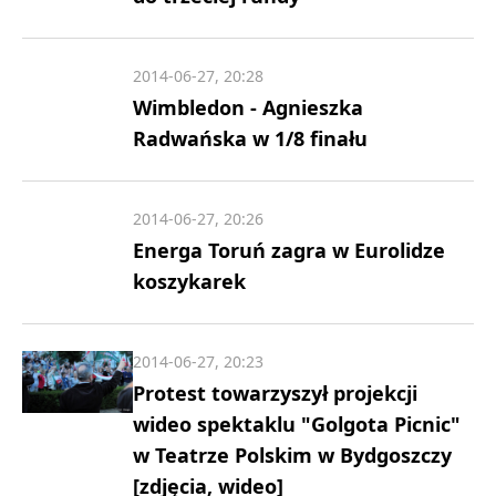
2014-06-27, 20:28
Wimbledon - Agnieszka
Radwańska w 1/8 finału
2014-06-27, 20:26
Energa Toruń zagra w Eurolidze
koszykarek
2014-06-27, 20:23
Protest towarzyszył projekcji
wideo spektaklu "Golgota Picnic"
w Teatrze Polskim w Bydgoszczy
[zdjęcia, wideo]