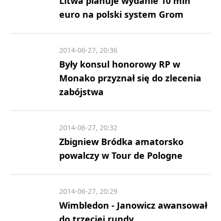
Litwa planuje wydanie 10 mln
euro na polski system Grom
2014-06-27, 20:36
Były konsul honorowy RP w
Monako przyznał się do zlecenia
zabójstwa
2014-06-27, 20:32
Zbigniew Bródka amatorsko
powalczy w Tour de Pologne
2014-06-27, 20:29
Wimbledon - Janowicz awansował
do trzeciej rundy