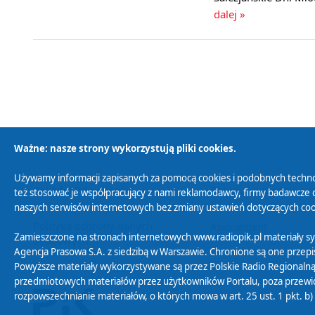
dalej »
Ważne: nasze strony wykorzystują pliki cookies.
Używamy informacji zapisanych za pomocą cookies i podobnych techno
Polityka Prywatności
Zasady korzystania z
też stosować je współpracujący z nami reklamodawcy, firmy badawcze o
naszych serwisów internetowych bez zmiany ustawień dotyczących cook
Polityka ochrony danych
Abonament
Zamieszczone na stronach internetowych www.radiopik.pl materiały 
osobowych
Agencja Prasowa S.A. z siedzibą w Warszawie. Chronione są one przepis
Powyższe materiały wykorzystywane są przez Polskie Radio Regionalną
przedmiotowych materiałów przez użytkowników Portalu, poza przewidz
rozpowszechnianie materiałów, o których mowa w art. 25 ust. 1 pkt. b