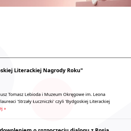
skiej Literackiej Nagrody Roku"
riusz Tomasz Lebioda i Muzeum Okręgowe im. Leona
ureaci 'Strzały Łuczniczki' czyli 'Bydgoskiej Literackiej
ej »
dowoleniem o rozpoczęciu dialogu z Rosją