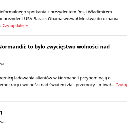
nieformalnego spotkania z prezydentem Rosji Władimirem
i prezydent USA Barack Obama wezwał Moskwę do uznania
a…
Czytaj dalej »
ormandii: to było zwycięstwo wolności nad
owa
rocznicę lądowania aliantów w Normandii przypominają o
demokracji i wolności nad światem zła i przemocy - mówił…
Czytaj
:1
owa