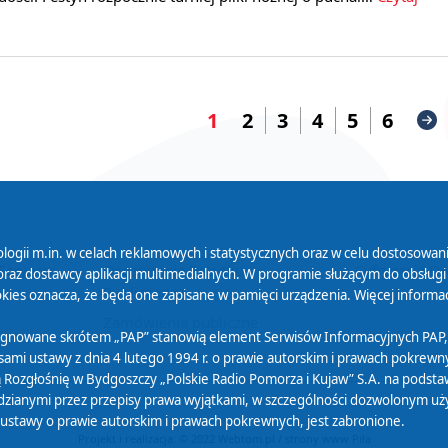
1
2
3
4
5
6
logii m.in. w celach reklamowych i statystycznych oraz w celu dostosow
 Serwisu
Organizacje Pożytku
Cyfryzacja D
raz dostawcy aplikacji multimedialnych. W programie służącym do obsługi
Publicznego
ies oznacza, że będą one zapisane w pamięci urządzenia. Więcej informac
Zamówienia publiczne
sygnowane skrótem „PAP” stanowią element Serwisów Informacyjnych PAP,
ami ustawy z dnia 4 lutego 1994 r. o prawie autorskim i prawach pokrewnyc
 Rozgłośnię w Bydgoszczy „Polskie Radio Pomorza i Kujaw” S.A. na podsta
ianymi przez przepisy prawa wyjątkami, w szczególności dozwolonym użytk
) ustawy o prawie autorskim i prawach pokrewnych, jest zabronione.
Projekt i realizacja: © 2022
Webtom.pl
/
strony www Piła