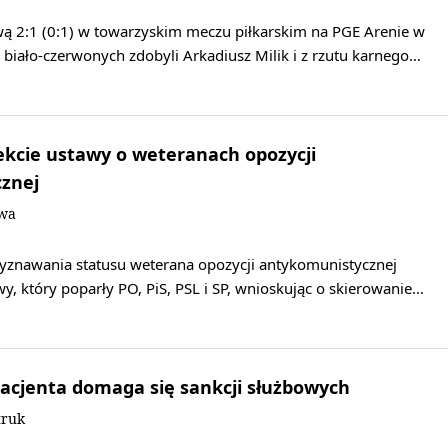
twą 2:1 (0:1) w towarzyskim meczu piłkarskim na PGE Arenie w
biało-czerwonych zdobyli Arkadiusz Milik i z rzutu karnego…
ekcie ustawy o weteranach opozycji
znej
owa
zyznawania statusu weterana opozycji antykomunistycznej
wy, który poparły PO, PiS, PSL i SP, wnioskując o skierowanie…
acjenta domaga się sankcji służbowych
truk