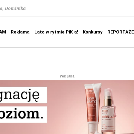
na, Dominika
AM
Reklama
Lato w rytmie PiK-a!
Konkursy
REPORTAŻE
reklama