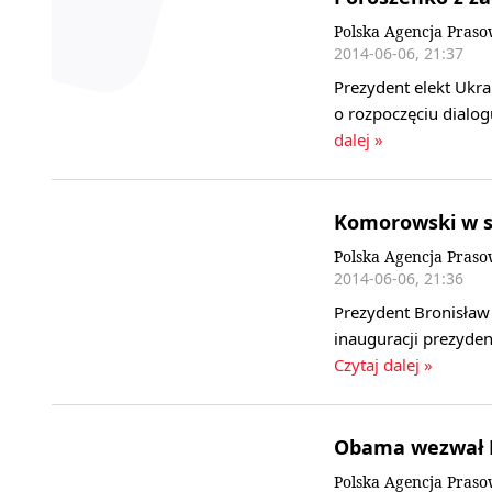
Polska Agencja Pras
2014-06-06, 21:37
Prezydent elekt Ukr
o rozpoczęciu dialo
dalej »
Komorowski w s
Polska Agencja Pras
2014-06-06, 21:36
Prezydent Bronisław
inauguracji prezyde
Czytaj dalej »
Obama wezwał P
Polska Agencja Pras