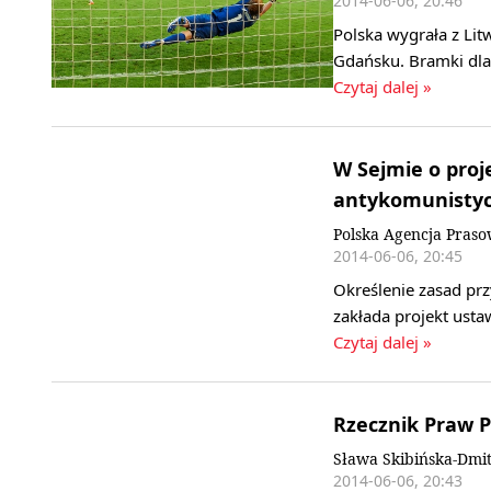
2014-06-06, 20:46
Polska wygrała z Li
Gdańsku. Bramki dla 
Czytaj dalej »
W Sejmie o proj
antykomunistyc
Polska Agencja Pras
2014-06-06, 20:45
Określenie zasad pr
zakłada projekt usta
Czytaj dalej »
Rzecznik Praw P
Sława Skibińska-Dmi
2014-06-06, 20:43