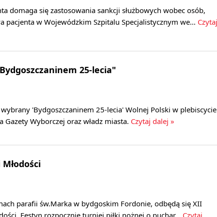
nta domaga się zastosowania sankcji służbowych wobec osób,
wa pacjenta w Wojewódzkim Szpitalu Specjalistycznym we…
Czyta
"Bydgoszczaninem 25-lecia"
ł wybrany 'Bydgoszczaninem 25-lecia' Wolnej Polski w plebiscycie
 Gazety Wyborczej oraz władz miasta.
Czytaj dalej »
i Młodości
enach parafii św.Marka w bydgoskim Fordonie, odbędą się XII
dości. Festyn rozpocznie turniej piłki nożnej o puchar…
Czytaj