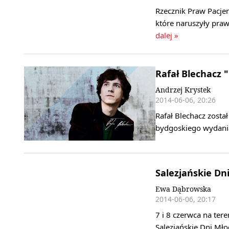
Rzecznik Praw Pacje
które naruszyły pra
dalej »
Rafał Blechacz 
Andrzej Krystek
2014-06-06, 20:26
Rafał Blechacz zosta
bydgoskiego wydania
Salezjańskie Dn
Ewa Dąbrowska
2014-06-06, 20:17
7 i 8 czerwca na ter
Salezjańskie Dni Mło