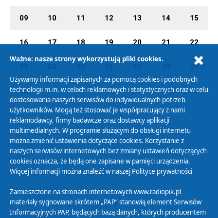
09
10
11
12
13
14
15
16
17
18
19
20
21
22
Ważne: nasze strony wykorzystują pliki cookies.
23
24
25
26
27
28
29
Używamy informacji zapisanych za pomocą cookies i podobnych
technologii m.in. w celach reklamowych i statystycznych oraz w celu
30
01
02
03
04
05
06
dostosowania naszych serwisów do indywidualnych potrzeb
użytkowników. Mogą też stosować je współpracujący z nami
reklamodawcy, firmy badawcze oraz dostawcy aplikacji
multimedialnych. W programie służącym do obsługi internetu
można zmienić ustawienia dotyczące cookies. Korzystanie z
Polityka Prywatności
naszych serwisów internetowych bez zmiany ustawień dotyczących
Zasady korzystania z Serwisu
cookies oznacza, że będą one zapisane w pamięci urządzenia.
Więcej informacji można znaleźć w naszej
Polityce prywatności
Organizacje Pożytku Publicznego
Cyfryzacja DAB+
Zamieszczone na stronach internetowych www.radiopik.pl
materiały sygnowane skrótem „PAP” stanowią element Serwisów
Polityka ochrony danych osobowych
Informacyjnych PAP, będących bazą danych, których producentem
Abonament