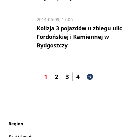
2014-06-09, 17:06
Kolizja 3 pojazdów u zbiegu ulic
Fordońskiej i Kamiennej w
Bydgoszczy
1
2
3
4
Region
Kraj i świat