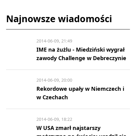
Najnowsze wiadomości
2014-06-09, 21:49
IME na żużlu - Miedziński wygrał
zawody Challenge w Debreczynie
2014-06-09, 20:00
Rekordowe upały w Niemczech i
w Czechach
2014-06-09, 18:22
W USA zmarł najstarszy