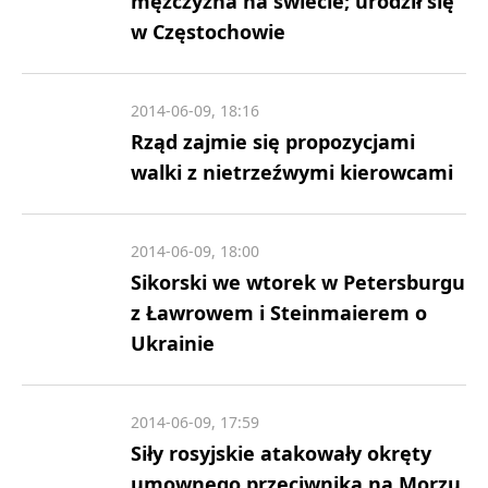
mężczyzna na świecie; urodził się
w Częstochowie
2014-06-09, 18:16
Rząd zajmie się propozycjami
walki z nietrzeźwymi kierowcami
2014-06-09, 18:00
Sikorski we wtorek w Petersburgu
z Ławrowem i Steinmaierem o
Ukrainie
2014-06-09, 17:59
Siły rosyjskie atakowały okręty
umownego przeciwnika na Morzu