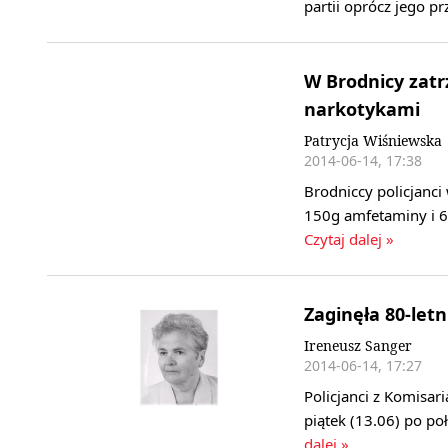
partii oprócz jego p
W Brodnicy zat
narkotykami
Patrycja Wiśniewska
2014-06-14, 17:38
Brodniccy policjanci
150g amfetaminy i 6
Czytaj dalej »
Zaginęła 80-let
Ireneusz Sanger
2014-06-14, 17:27
Policjanci z Komisar
piątek (13.06) po p
dalej »