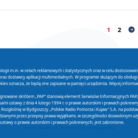
1
2
logii m.in. w celach reklamowych i statystycznych oraz w celu dostosow
 Serwisu
Organizacje Pożytku
Cyfryzacja D
raz dostawcy aplikacji multimedialnych. W programie służącym do obsługi
Publicznego
ies oznacza, że będą one zapisane w pamięci urządzenia. Więcej informac
Zamówienia publiczne
sygnowane skrótem „PAP” stanowią element Serwisów Informacyjnych PAP,
ami ustawy z dnia 4 lutego 1994 r. o prawie autorskim i prawach pokrewnyc
 Rozgłośnię w Bydgoszczy „Polskie Radio Pomorza i Kujaw” S.A. na podsta
ianymi przez przepisy prawa wyjątkami, w szczególności dozwolonym użytk
) ustawy o prawie autorskim i prawach pokrewnych, jest zabronione.
Projekt i realizacja: © 2022
Webtom.pl
/
strony www Piła