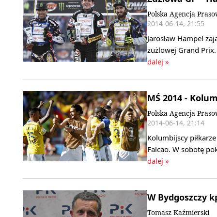
Polska Agencja Pras
2014-06-14, 21:55
Jarosław Hampel zają
żużlowej Grand Prix.
dalej »
MŚ 2014 - Kolumb
Polska Agencja Pras
2014-06-14, 21:14
Kolumbijscy piłkarz
Falcao. W sobotę po
dalej »
W Bydgoszczy kp
Tomasz Kaźmierski