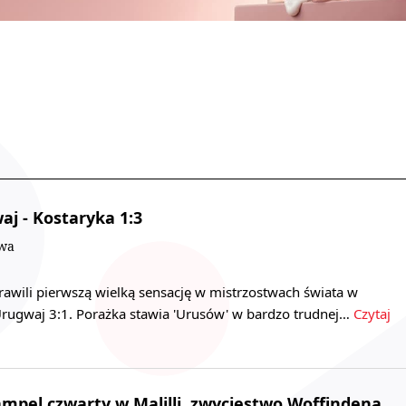
aj - Kostaryka 1:3
owa
prawili pierwszą wielką sensację w mistrzostwach świata w
 Urugwaj 3:1. Porażka stawia 'Urusów' w bardzo trudnej…
Czytaj
mpel czwarty w Malilli, zwycięstwo Woffindena