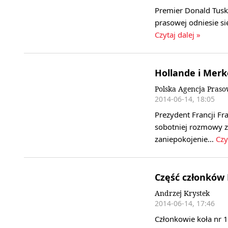
Premier Donald Tusk 
prasowej odniesie si
Czytaj dalej »
Hollande i Merk
Polska Agencja Pras
2014-06-14, 18:05
Prezydent Francji Fr
sobotniej rozmowy z
zaniepokojenie…
Czy
Część członków 
Andrzej Krystek
2014-06-14, 17:46
Członkowie koła nr 