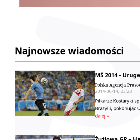
Najnowsze wiadomości
MŚ 2014 - Urugw
Polska Agencja Pras
2014-06-14, 23:23
Piłkarze Kostaryki s
Brazylii, pokonując
dalej »
Żużlowa GP – Ha