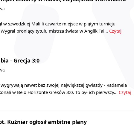
owa
ł w szwedzkiej Malilli czwarte miejsce w piątym turnieju
 Wygrał broniący tytułu mistrza świata w Anglik Tai…
Czytaj
ia - Grecja 3:0
owa
e wygrywają nawet bez swojej największej gwiazdy - Radamela
konali w Belo Horizonte Greków 3:0. To był ich pierwszy…
Czytaj
t. Kuźniar ogłosił ambitne plany