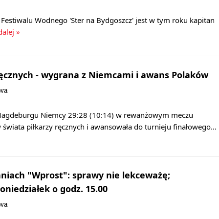
Festiwalu Wodnego 'Ster na Bydgoszcz' jest w tym roku kapitan
dalej »
 ręcznych - wygrana z Niemcami i awans Polaków
owa
Magdeburgu Niemcy 29:28 (10:14) w rewanżowym meczu
w świata piłkarzy ręcznych i awansowała do turnieju finałowego…
niach "Wprost": sprawy nie lekceważę;
oniedziałek o godz. 15.00
owa