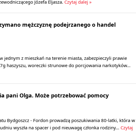
rzewodniczącego Józefa Eljasza.
Czytaj dalej »
rzymano mężczyznę podejrzanego o handel
 w jednym z mieszkań na terenie miasta, zabezpieczyli prawie
7g haszyszu, woreczki strunowe do porcjowania narkotyków…
nia pani Olga. Może potrzebować pomocy
iatu Bydgoszcz - Fordon prowadzą poszukiwania 80-latki, która w
ołudniu wyszła na spacer i pod nieuwagę członka rodziny…
Czytaj