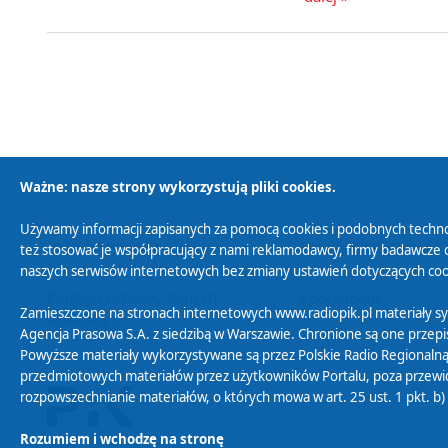
Ważne: nasze strony wykorzystują pliki cookies.
Używamy informacji zapisanych za pomocą cookies i podobnych techno
Polityka Prywatności
Zasady korzystania z
też stosować je współpracujący z nami reklamodawcy, firmy badawcze o
naszych serwisów internetowych bez zmiany ustawień dotyczących cook
Polityka ochrony danych
Abonament
Zamieszczone na stronach internetowych www.radiopik.pl materiały 
osobowych
Agencja Prasowa S.A. z siedzibą w Warszawie. Chronione są one przepis
Powyższe materiały wykorzystywane są przez Polskie Radio Regionalną
przedmiotowych materiałów przez użytkowników Portalu, poza przewidz
rozpowszechnianie materiałów, o których mowa w art. 25 ust. 1 pkt. b
Rozumiem i wchodzę na stronę