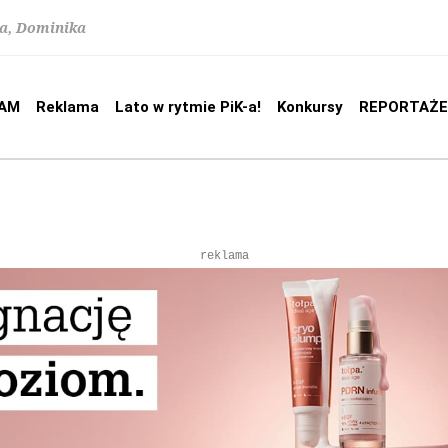
na, Dominika
AM
Reklama
Lato w rytmie PiK-a!
Konkursy
REPORTAŻE
reklama