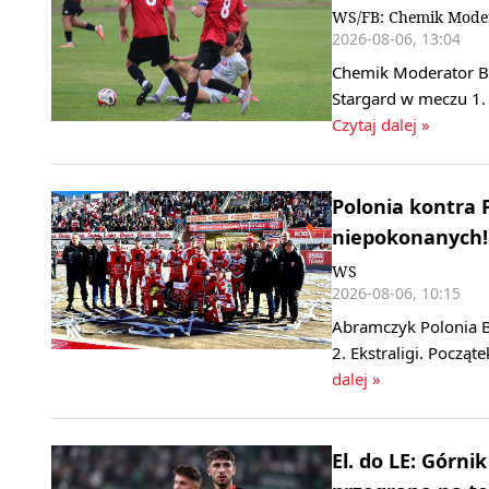
WS/FB: Chemik Mode
2026-08-06, 13:04
Chemik Moderator By
Stargard w meczu 1. 
Czytaj dalej »
Polonia kontra 
niepokonanych! 
WS
2026-08-06, 10:15
Abramczyk Polonia B
2. Ekstraligi. Począ
dalej »
El. do LE: Górn