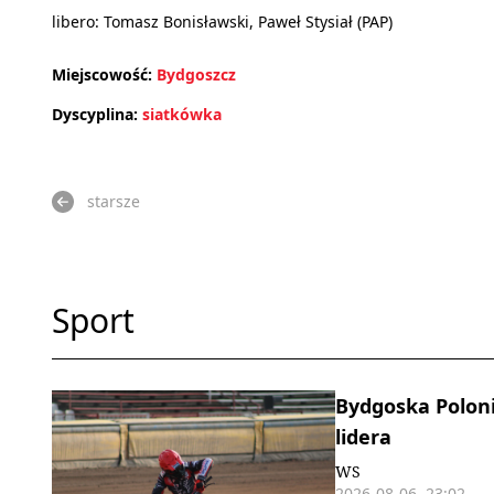
libero: Tomasz Bonisławski, Paweł Stysiał (PAP)
Miejscowość:
Bydgoszcz
Dyscyplina:
siatkówka
starsze
Sport
Bydgoska Polonia
lidera
WS
2026-08-06, 23:02