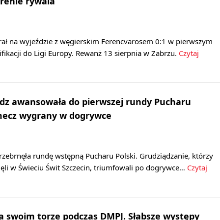
renie rywala
rał na wyjeździe z węgierskim Ferencvarosem 0:1 w pierwszym
fikacji do Ligi Europy. Rewanż 13 sierpnia w Zabrzu.
Czytaj
ądz awansowała do pierwszej rundy Pucharu
 mecz wygrany w dogrywce
rzebrnęła rundę wstępną Pucharu Polski. Grudziądzanie, którzy
ęli w Świeciu Świt Szczecin, triumfowali po dogrywce…
Czytaj
a swoim torze podczas DMPJ. Słabsze występy