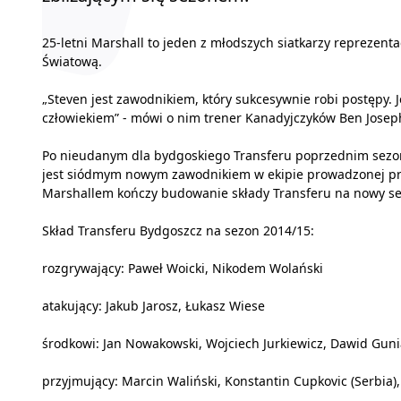
25-letni Marshall to jeden z młodszych siatkarzy reprezentac
Światową.
„Steven jest zawodnikiem, który sukcesywnie robi postępy.
człowiekiem” - mówi o nim trener Kanadyjczyków Ben Josep
Po nieudanym dla bydgoskiego Transferu poprzednim sezon
jest siódmym nowym zawodnikiem w ekipie prowadzonej prz
Marshallem kończy budowanie składy Transferu na nowy sezo
Skład Transferu Bydgoszcz na sezon 2014/15:
rozgrywający: Paweł Woicki, Nikodem Wolański
atakujący: Jakub Jarosz, Łukasz Wiese
środkowi: Jan Nowakowski, Wojciech Jurkiewicz, Dawid Gunia
przyjmujący: Marcin Waliński, Konstantin Cupkovic (Serbia)