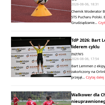
2026-08-06, 18:31
Chemik Moderator By
STS Pucharu Polski. 
Grudziądzanie…
Czyt
TdP 2026: Bart 
liderem cyklu
PAP/WS
2026-08-06, 17:54
Bart Lemmen z ekipy
zakończony na Orlink
przejął…
Czytaj dalej
Walkower dla C
nieuprawnione