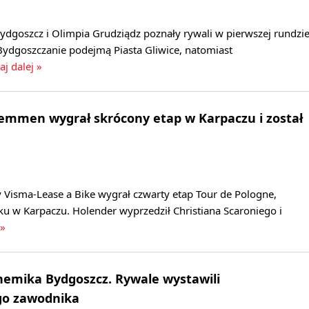
dgoszcz i Olimpia Grudziądz poznały rywali w pierwszej rundzi
Bydgoszczanie podejmą Piasta Gliwice, natomiast
aj dalej »
Lemmen wygrał skrócony etap w Karpaczu i został
 Visma-Lease a Bike wygrał czwarty etap Tour de Pologne,
u w Karpaczu. Holender wyprzedził Christiana Scaroniego i
 »
hemika Bydgoszcz. Rywale wystawili
go zawodnika