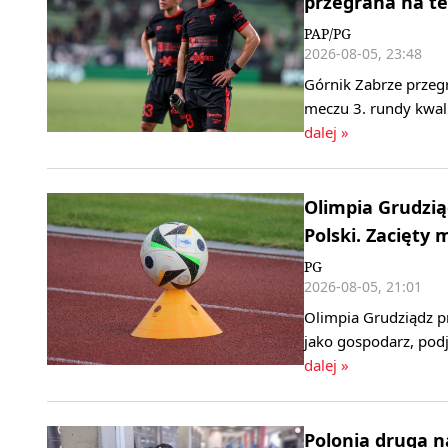
przegrana na te
PAP/PG
2026-08-05, 23:48
Górnik Zabrze przeg
meczu 3. rundy kwali
dalej »
Olimpia Grudzi
Polski. Zacięty
PG
2026-08-05, 21:01
Olimpia Grudziądz p
jako gospodarz, podj
dalej »
Polonia druga n