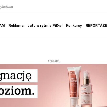
Sykstusa
AM
Reklama
Lato w rytmie PiK-a!
Konkursy
REPORTAŻE
reklama