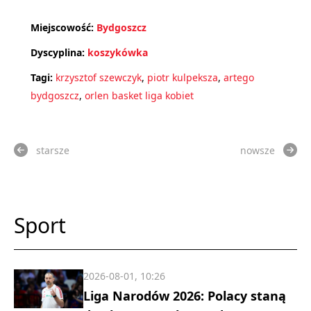
Miejscowość:
Bydgoszcz
Dyscyplina:
koszykówka
Tagi:
krzysztof szewczyk
,
piotr kulpeksza
,
artego
bydgoszcz
,
orlen basket liga kobiet
starsze
nowsze
Sport
2026-08-01, 10:26
Liga Narodów 2026: Polacy staną