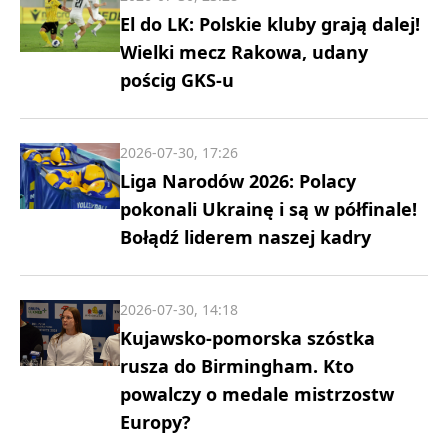
El do LK: Polskie kluby grają dalej!
Wielki mecz Rakowa, udany
pościg GKS-u
2026-07-30, 17:26
Liga Narodów 2026: Polacy
pokonali Ukrainę i są w półfinale!
Bołądź liderem naszej kadry
2026-07-30, 14:18
Kujawsko-pomorska szóstka
rusza do Birmingham. Kto
powalczy o medale mistrzostw
Europy?