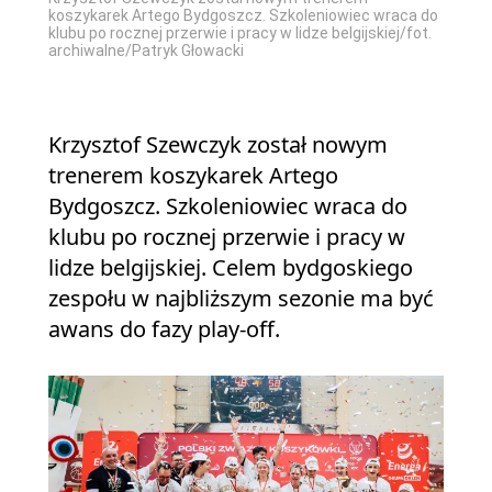
koszykarek Artego Bydgoszcz. Szkoleniowiec wraca do
klubu po rocznej przerwie i pracy w lidze belgijskiej/fot.
archiwalne/Patryk Głowacki
Krzysztof Szewczyk został nowym
trenerem koszykarek Artego
Bydgoszcz. Szkoleniowiec wraca do
klubu po rocznej przerwie i pracy w
lidze belgijskiej. Celem bydgoskiego
zespołu w najbliższym sezonie ma być
awans do fazy play-off.