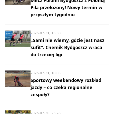
Mecz Polonii Bydgoszcz z Polonią
Piła przełożony! Nowy termin w
przyszłym tygodniu
2026-07-31, 13:30
„Sami nie wiemy, gdzie jest nasz
sufit”. Chemik Bydgoszcz wraca
do trzeciej ligi
2026-07-31, 10:03
Sportowy weekendowy rozkład
jazdy – co czeka regionalne
zespoły?
2026-07-30, 23:28