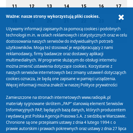
11
12
13
14
15
16
17
Ważne: nasze strony wykorzystują pliki cookies.
18
19
20
21
22
23
24
Używamy informacji zapisanych za pomocą cookies i podobnych
technologii m.in. w celach reklamowych i statystycznych oraz w celu
25
26
27
28
29
30
31
dostosowania naszych serwisów do indywidualnych potrzeb
użytkowników. Mogą też stosować je współpracujący z nami
reklamodawcy, firmy badawcze oraz dostawcy aplikacji
multimedialnych. W programie służącym do obsługi internetu
można zmienić ustawienia dotyczące cookies. Korzystanie z
Polityka Prywatności
naszych serwisów internetowych bez zmiany ustawień dotyczących
Zasady korzystania z Serwisu
cookies oznacza, że będą one zapisane w pamięci urządzenia.
Więcej informacji można znaleźć w naszej
Polityce prywatności
Organizacje Pożytku Publicznego
Cyfryzacja DAB+
Zamieszczone na stronach internetowych www.radiopik.pl
materiały sygnowane skrótem „PAP” stanowią element Serwisów
Polityka ochrony danych osobowych
Informacyjnych PAP, będących bazą danych, których producentem
Abonament
i wydawcą jest Polska Agencja Prasowa S.A. z siedzibą w Warszawie.
Zamówienia publiczne
Chronione są one przepisami ustawy z dnia 4 lutego 1994 r. o
prawie autorskim i prawach pokrewnych oraz ustawy z dnia 27 lipca