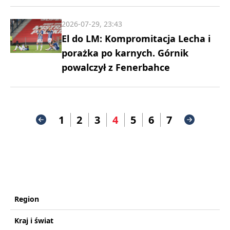
2026-07-29, 23:43
El do LM: Kompromitacja Lecha i
porażka po karnych. Górnik
powalczył z Fenerbahce
1
2
3
4
5
6
7
Region
Kraj i świat