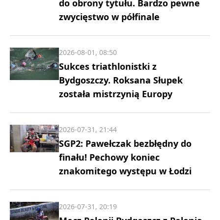
do obrony tytułu. Bardzo pewne
zwycięstwo w półfinale
2026-08-01, 08:50
Sukces triathlonistki z
Bydgoszczy. Roksana Słupek
została mistrzynią Europy
2026-07-31, 21:44
SGP2: Pawełczak bezbłędny do
finału! Pechowy koniec
znakomitego występu w Łodzi
2026-07-31, 20:19