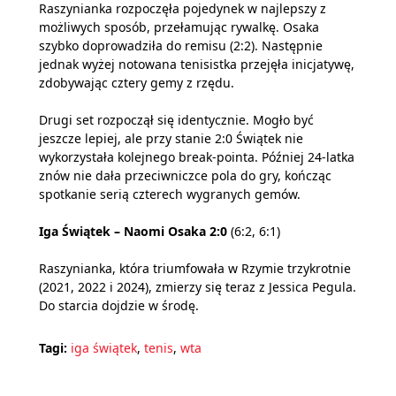
Raszynianka rozpoczęła pojedynek w najlepszy z
możliwych sposób, przełamując rywalkę. Osaka
szybko doprowadziła do remisu (2:2). Następnie
jednak wyżej notowana tenisistka przejęła inicjatywę,
zdobywając cztery gemy z rzędu.
Drugi set rozpoczął się identycznie. Mogło być
jeszcze lepiej, ale przy stanie 2:0 Świątek nie
wykorzystała kolejnego break-pointa. Później 24-latka
znów nie dała przeciwniczce pola do gry, kończąc
spotkanie serią czterech wygranych gemów.
Iga Świątek – Naomi Osaka 2:0
(6:2, 6:1)
Raszynianka, która triumfowała w Rzymie trzykrotnie
(2021, 2022 i 2024), zmierzy się teraz z Jessica Pegula.
Do starcia dojdzie w środę.
Tagi:
iga świątek
,
tenis
,
wta