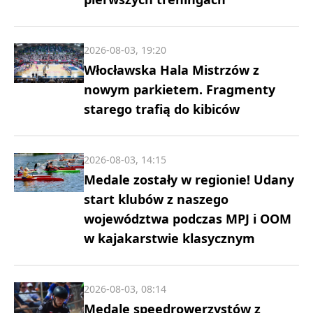
2026-08-03, 19:20
Włocławska Hala Mistrzów z
nowym parkietem. Fragmenty
starego trafią do kibiców
2026-08-03, 14:15
Medale zostały w regionie! Udany
start klubów z naszego
województwa podczas MPJ i OOM
w kajakarstwie klasycznym
2026-08-03, 08:14
Medale speedrowerzystów z