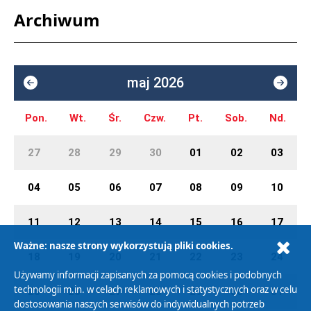
Archiwum
maj 2026
Pon.
Wt.
Śr.
Czw.
Pt.
Sob.
Nd.
27
28
29
30
01
02
03
04
05
06
07
08
09
10
11
12
13
14
15
16
17
Ważne: nasze strony wykorzystują pliki cookies.
18
19
20
21
22
23
24
Używamy informacji zapisanych za pomocą cookies i podobnych
technologii m.in. w celach reklamowych i statystycznych oraz w celu
25
26
27
28
29
30
31
dostosowania naszych serwisów do indywidualnych potrzeb