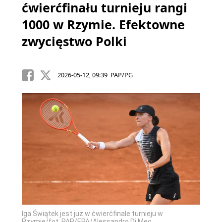
ćwierćfinału turnieju rangi
1000 w Rzymie. Efektowne
zwycięstwo Polki
2026-05-12, 09:39 PAP/PG
Iga Świątek jest już w ćwierćfinale turnieju w
Rzymie/fot. PAP/EPA/Alessandro Di Meo