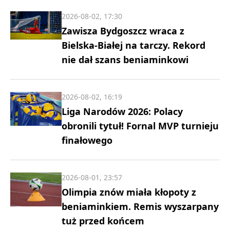
2026-08-02, 17:30
Zawisza Bydgoszcz wraca z
Bielska-Białej na tarczy. Rekord
nie dał szans beniaminkowi
2026-08-02, 16:19
Liga Narodów 2026: Polacy
obronili tytuł! Fornal MVP turnieju
finałowego
2026-08-01, 23:57
Olimpia znów miała kłopoty z
beniaminkiem. Remis wyszarpany
tuż przed końcem