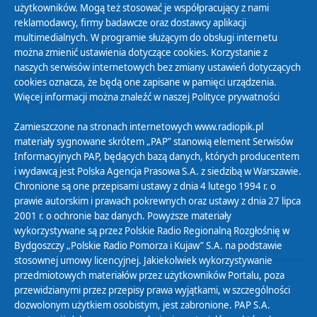
użytkowników. Mogą też stosować je współpracujący z nami
reklamodawcy, firmy badawcze oraz dostawcy aplikacji
multimedialnych. W programie służącym do obsługi internetu
można zmienić ustawienia dotyczące cookies. Korzystanie z
Polityka Prywatności
naszych serwisów internetowych bez zmiany ustawień dotyczących
Zasady korzystania z Serwisu
cookies oznacza, że będą one zapisane w pamięci urządzenia.
Więcej informacji można znaleźć w naszej
Polityce prywatności
Organizacje Pożytku Publicznego
Cyfryzacja DAB+
Zamieszczone na stronach internetowych www.radiopik.pl
materiały sygnowane skrótem „PAP” stanowią element Serwisów
Polityka ochrony danych osobowych
Informacyjnych PAP, będących bazą danych, których producentem
Abonament
i wydawcą jest Polska Agencja Prasowa S.A. z siedzibą w Warszawie.
Zamówienia publiczne
Chronione są one przepisami ustawy z dnia 4 lutego 1994 r. o
prawie autorskim i prawach pokrewnych oraz ustawy z dnia 27 lipca
2001 r. o ochronie baz danych. Powyższe materiały
Biuletyn Informacji Publicznej
wykorzystywane są przez Polskie Radio Regionalną Rozgłośnię w
Bydgoszczy „Polskie Radio Pomorza i Kujaw” S.A. na podstawie
stosownej umowy licencyjnej. Jakiekolwiek wykorzystywanie
przedmiotowych materiałów przez użytkowników Portalu, poza
przewidzianymi przez przepisy prawa wyjątkami, w szczególności
dozwolonym użytkiem osobistym, jest zabronione. PAP S.A.