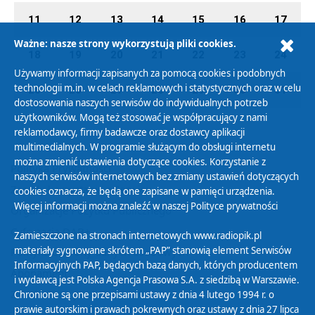
11
12
13
14
15
16
17
Ważne: nasze strony wykorzystują pliki cookies.
18
19
20
21
22
23
24
Używamy informacji zapisanych za pomocą cookies i podobnych
technologii m.in. w celach reklamowych i statystycznych oraz w celu
25
26
27
28
29
30
31
dostosowania naszych serwisów do indywidualnych potrzeb
użytkowników. Mogą też stosować je współpracujący z nami
reklamodawcy, firmy badawcze oraz dostawcy aplikacji
multimedialnych. W programie służącym do obsługi internetu
można zmienić ustawienia dotyczące cookies. Korzystanie z
Polityka Prywatności
naszych serwisów internetowych bez zmiany ustawień dotyczących
Zasady korzystania z Serwisu
cookies oznacza, że będą one zapisane w pamięci urządzenia.
Więcej informacji można znaleźć w naszej
Polityce prywatności
Organizacje Pożytku Publicznego
Cyfryzacja DAB+
Zamieszczone na stronach internetowych www.radiopik.pl
materiały sygnowane skrótem „PAP” stanowią element Serwisów
Polityka ochrony danych osobowych
Informacyjnych PAP, będących bazą danych, których producentem
Abonament
i wydawcą jest Polska Agencja Prasowa S.A. z siedzibą w Warszawie.
Zamówienia publiczne
Chronione są one przepisami ustawy z dnia 4 lutego 1994 r. o
prawie autorskim i prawach pokrewnych oraz ustawy z dnia 27 lipca