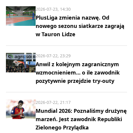
2026-07-23, 14:30
PlusLiga zmienia nazwę. Od
nowego sezonu siatkarze zagrają
w Tauron Lidze
2026-07-22, 23:29
Anwil z kolejnym zagranicznym
wzmocnieniem… o ile zawodnik
pozytywnie przejdzie try-outy
2026-07-22, 21:17
Mundial 2026: Poznaliśmy drużynę
marzeń. Jest zawodnik Republiki
Zielonego Przylądka