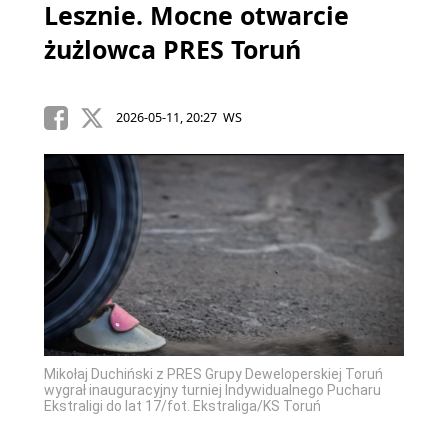
Lesznie. Mocne otwarcie
żużlowca PRES Toruń
2026-05-11, 20:27 WS
Mikołaj Duchiński z PRES Grupy Deweloperskiej Toruń
wygrał inauguracyjny turniej Indywidualnego Pucharu
Ekstraligi do lat 17/fot. Ekstraliga/KS Toruń