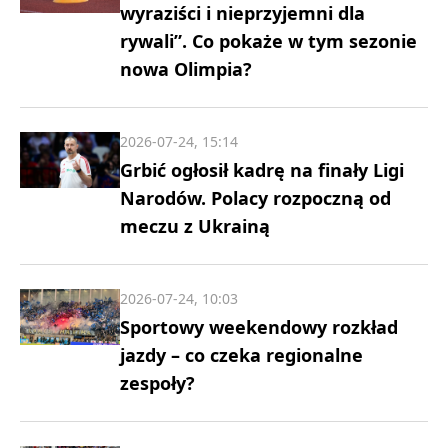
wyraziści i nieprzyjemni dla
rywali”. Co pokaże w tym sezonie
nowa Olimpia?
2026-07-24, 15:14
Grbić ogłosił kadrę na finały Ligi
Narodów. Polacy rozpoczną od
meczu z Ukrainą
2026-07-24, 10:03
Sportowy weekendowy rozkład
jazdy – co czeka regionalne
zespoły?