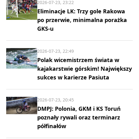
2026-07-23, 23:22
Eliminacje LK: Trzy gole Rakowa
po przerwie, minimalna porażka
GKS-u
2026-07-23, 22:49
Polak wicemistrzem świata w
kajakarstwie górskim! Największy
sukces w karierze Pasiuta
2026-07-23, 20:45
DMPJ: Polonia, GKM i KS Toruń
poznały rywali oraz terminarz
półfinałów