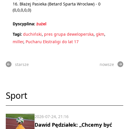
16. Błażej Pasieka (Betard Sparta Wrocław) - 0
(0,0,0,0,0)
Dyscyplina:
żużel
Tagi:
duchiński
,
pres grupa deweloperska
,
gkm
,
miller
,
Pucharu Ekstraligi do lat 17
starsze
nowsze
Sport
2026-07-24, 21:16
Dawid Pędziałek: „Chcemy być