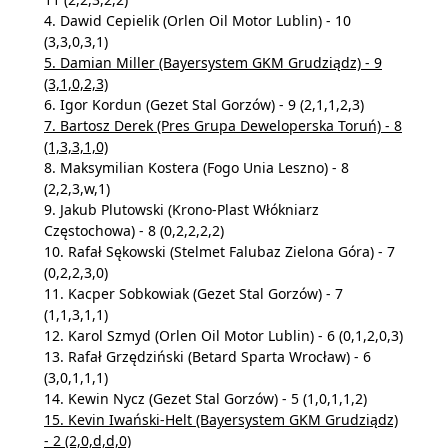
4. Dawid Cepielik (Orlen Oil Motor Lublin) - 10
(3,3,0,3,1)
5. Damian Miller (Bayersystem GKM Grudziądz) - 9
(3,1,0,2,3)
6. Igor Kordun (Gezet Stal Gorzów) - 9 (2,1,1,2,3)
7. Bartosz Derek (Pres Grupa Deweloperska Toruń) - 8
(1,3,3,1,0)
8. Maksymilian Kostera (Fogo Unia Leszno) - 8
(2,2,3,w,1)
9. Jakub Plutowski (Krono-Plast Włókniarz
Częstochowa) - 8 (0,2,2,2,2)
10. Rafał Sękowski (Stelmet Falubaz Zielona Góra) - 7
(0,2,2,3,0)
11. Kacper Sobkowiak (Gezet Stal Gorzów) - 7
(1,1,3,1,1)
12. Karol Szmyd (Orlen Oil Motor Lublin) - 6 (0,1,2,0,3)
13. Rafał Grzędziński (Betard Sparta Wrocław) - 6
(3,0,1,1,1)
14. Kewin Nycz (Gezet Stal Gorzów) - 5 (1,0,1,1,2)
15. Kevin Iwański-Helt (Bayersystem GKM Grudziądz)
- 2 (2,0,d,d,0)