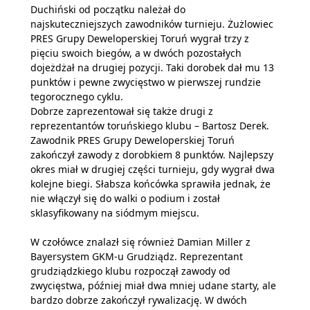
Duchiński od początku należał do
najskuteczniejszych zawodników turnieju. Żużlowiec
PRES Grupy Deweloperskiej Toruń wygrał trzy z
pięciu swoich biegów, a w dwóch pozostałych
dojeżdżał na drugiej pozycji. Taki dorobek dał mu 13
punktów i pewne zwycięstwo w pierwszej rundzie
tegorocznego cyklu.
Dobrze zaprezentował się także drugi z
reprezentantów toruńskiego klubu – Bartosz Derek.
Zawodnik PRES Grupy Deweloperskiej Toruń
zakończył zawody z dorobkiem 8 punktów. Najlepszy
okres miał w drugiej części turnieju, gdy wygrał dwa
kolejne biegi. Słabsza końcówka sprawiła jednak, że
nie włączył się do walki o podium i został
sklasyfikowany na siódmym miejscu.
W czołówce znalazł się również Damian Miller z
Bayersystem GKM-u Grudziądz. Reprezentant
grudziądzkiego klubu rozpoczął zawody od
zwycięstwa, później miał dwa mniej udane starty, ale
bardzo dobrze zakończył rywalizację. W dwóch