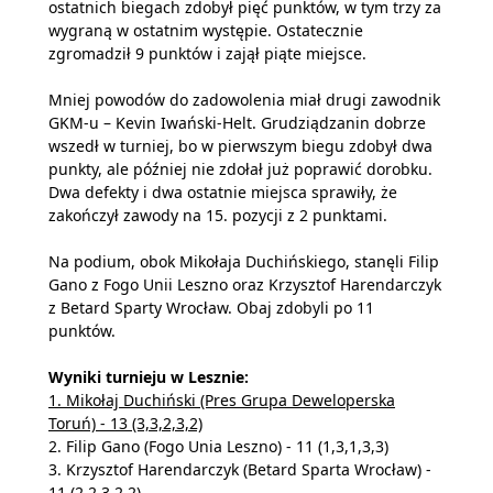
ostatnich biegach zdobył pięć punktów, w tym trzy za
wygraną w ostatnim występie. Ostatecznie
zgromadził 9 punktów i zajął piąte miejsce.
Mniej powodów do zadowolenia miał drugi zawodnik
GKM-u – Kevin Iwański-Helt. Grudziądzanin dobrze
wszedł w turniej, bo w pierwszym biegu zdobył dwa
punkty, ale później nie zdołał już poprawić dorobku.
Dwa defekty i dwa ostatnie miejsca sprawiły, że
zakończył zawody na 15. pozycji z 2 punktami.
Na podium, obok Mikołaja Duchińskiego, stanęli Filip
Gano z Fogo Unii Leszno oraz Krzysztof Harendarczyk
z Betard Sparty Wrocław. Obaj zdobyli po 11
punktów.
Wyniki turnieju w Lesznie:
1. Mikołaj Duchiński (Pres Grupa Deweloperska
Toruń) - 13 (3,3,2,3,2)
2. Filip Gano (Fogo Unia Leszno) - 11 (1,3,1,3,3)
3. Krzysztof Harendarczyk (Betard Sparta Wrocław) -
11 (2,2,3,2,2)