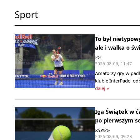
Sport
To był nietypow
ale i walka o św
PG
2026-08-09, 11:47
Amatorzy gry w padl
klubie InterPadel od
dalej »
Iga Świątek w ć
po pierwszym s
PAP/PG
2026-08-09, 09:23