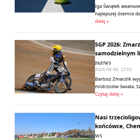
Iga Świątek awansow
najlepszej ósemce da
dalej »
SGP 2026: Zmarz
samodzielnym l
PAP/WS
2026-08-08, 22:03
Bartosz Zmarzlik wy
mistrzostw świata. S
Czytaj dalej »
Nasi trzeciolig
końcówce, Chemi
WS