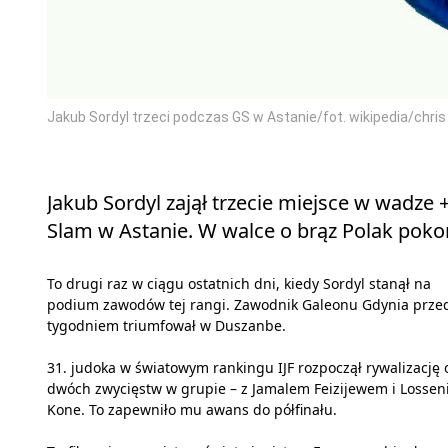
Jakub Sordyl trzeci podczas GS w Astanie/fot. wikipedia/chris
Jakub Sordyl zajął trzecie miejsce w wadze
Slam w Astanie. W walce o brąz Polak poko
To drugi raz w ciągu ostatnich dni, kiedy Sordyl stanął na
podium zawodów tej rangi. Zawodnik Galeonu Gdynia prze
tygodniem triumfował w Duszanbe.
31. judoka w światowym rankingu IJF rozpoczął rywalizację 
dwóch zwycięstw w grupie – z Jamalem Feizijewem i Lossen
Kone. To zapewniło mu awans do półfinału.