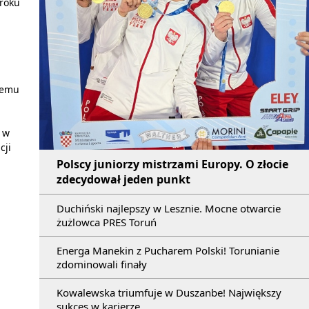
 roku
zemu
 w
cji
Polscy juniorzy mistrzami Europy. O złocie
zdecydował jeden punkt
Duchiński najlepszy w Lesznie. Mocne otwarcie
żużlowca PRES Toruń
Energa Manekin z Pucharem Polski! Torunianie
zdominowali finały
Kowalewska triumfuje w Duszanbe! Największy
sukces w karierze