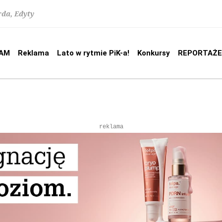
rda, Edyty
AM
Reklama
Lato w rytmie PiK-a!
Konkursy
REPORTAŻE
reklama