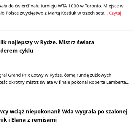
ała do ćwierćfinału turnieju WTA 1000 w Toronto. Miejsce w
ło Polsce zwycięstwo z Martą Kostiuk w trzech seta…
Czytaj
lik najlepszy w Rydze. Mistrz świata
iderem cyklu
grał Grand Prix Łotwy w Rydze, ósmą rundę żużlowych
ześciokrotny mistrz świata w finale pokonał Roberta Lamberta…
owcy wciąż niepokonani! Wda wygrała po szalonej
k i Elana z remisami