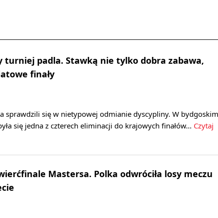
y turniej padla. Stawką nie tylko dobra zabawa,
iatowe finały
a sprawdzili się w nietypowej odmianie dyscypliny. W bydgoski
była się jedna z czterech eliminacji do krajowych finałów…
Czytaj
wierćfinale Mastersa. Polka odwróciła losy meczu
ecie