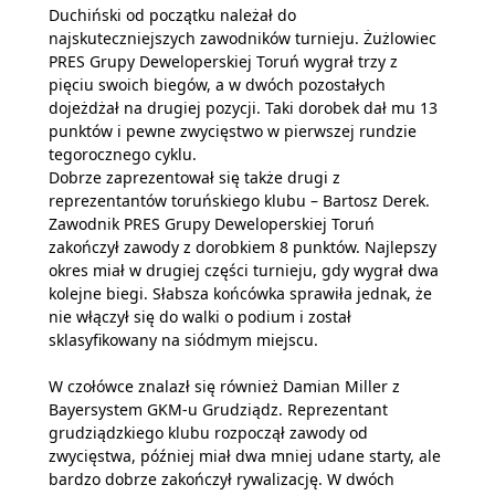
Duchiński od początku należał do
najskuteczniejszych zawodników turnieju. Żużlowiec
PRES Grupy Deweloperskiej Toruń wygrał trzy z
pięciu swoich biegów, a w dwóch pozostałych
dojeżdżał na drugiej pozycji. Taki dorobek dał mu 13
punktów i pewne zwycięstwo w pierwszej rundzie
tegorocznego cyklu.
Dobrze zaprezentował się także drugi z
reprezentantów toruńskiego klubu – Bartosz Derek.
Zawodnik PRES Grupy Deweloperskiej Toruń
zakończył zawody z dorobkiem 8 punktów. Najlepszy
okres miał w drugiej części turnieju, gdy wygrał dwa
kolejne biegi. Słabsza końcówka sprawiła jednak, że
nie włączył się do walki o podium i został
sklasyfikowany na siódmym miejscu.
W czołówce znalazł się również Damian Miller z
Bayersystem GKM-u Grudziądz. Reprezentant
grudziądzkiego klubu rozpoczął zawody od
zwycięstwa, później miał dwa mniej udane starty, ale
bardzo dobrze zakończył rywalizację. W dwóch