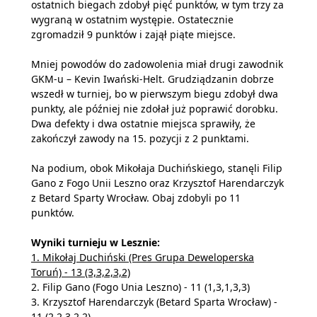
ostatnich biegach zdobył pięć punktów, w tym trzy za
wygraną w ostatnim występie. Ostatecznie
zgromadził 9 punktów i zajął piąte miejsce.
Mniej powodów do zadowolenia miał drugi zawodnik
GKM-u – Kevin Iwański-Helt. Grudziądzanin dobrze
wszedł w turniej, bo w pierwszym biegu zdobył dwa
punkty, ale później nie zdołał już poprawić dorobku.
Dwa defekty i dwa ostatnie miejsca sprawiły, że
zakończył zawody na 15. pozycji z 2 punktami.
Na podium, obok Mikołaja Duchińskiego, stanęli Filip
Gano z Fogo Unii Leszno oraz Krzysztof Harendarczyk
z Betard Sparty Wrocław. Obaj zdobyli po 11
punktów.
Wyniki turnieju w Lesznie:
1. Mikołaj Duchiński (Pres Grupa Deweloperska
Toruń) - 13 (3,3,2,3,2)
2. Filip Gano (Fogo Unia Leszno) - 11 (1,3,1,3,3)
3. Krzysztof Harendarczyk (Betard Sparta Wrocław) -
11 (2,2,3,2,2)