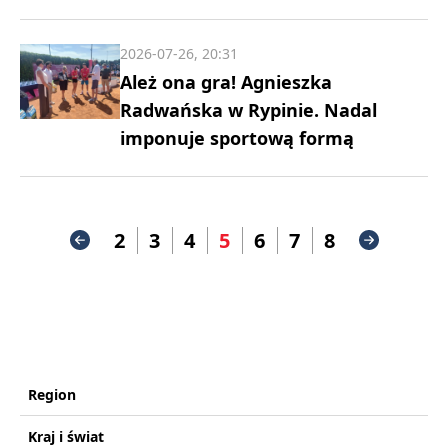
2026-07-26, 20:31
Ależ ona gra! Agnieszka
Radwańska w Rypinie. Nadal
imponuje sportową formą
2
3
4
5
6
7
8
Region
Kraj i świat