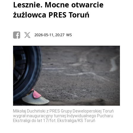
Lesznie. Mocne otwarcie
żużlowca PRES Toruń
2026-05-11, 20:27 WS
Mikołaj Duchiński z PRES Grupy Deweloperskiej Toruń
wygrał inauguracyjny turniej Indywidualnego Pucharu
Ekstraligi do lat 17/fot. Ekstraliga/KS Toruń