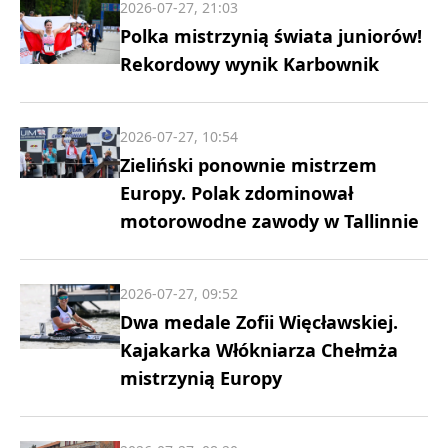
2026-07-27, 21:03
Polka mistrzynią świata juniorów!
Rekordowy wynik Karbownik
2026-07-27, 10:54
Zieliński ponownie mistrzem
Europy. Polak zdominował
motorowodne zawody w Tallinnie
2026-07-27, 09:52
Dwa medale Zofii Więcławskiej.
Kajakarka Włókniarza Chełmża
mistrzynią Europy