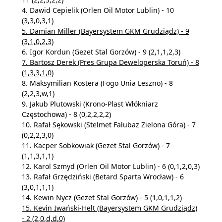
4. Dawid Cepielik (Orlen Oil Motor Lublin) - 10
(3,3,0,3,1)
5. Damian Miller (Bayersystem GKM Grudziądz) - 9
(3,1,0,2,3)
6. Igor Kordun (Gezet Stal Gorzów) - 9 (2,1,1,2,3)
7. Bartosz Derek (Pres Grupa Deweloperska Toruń) - 8
(1,3,3,1,0)
8. Maksymilian Kostera (Fogo Unia Leszno) - 8
(2,2,3,w,1)
9. Jakub Plutowski (Krono-Plast Włókniarz
Częstochowa) - 8 (0,2,2,2,2)
10. Rafał Sękowski (Stelmet Falubaz Zielona Góra) - 7
(0,2,2,3,0)
11. Kacper Sobkowiak (Gezet Stal Gorzów) - 7
(1,1,3,1,1)
12. Karol Szmyd (Orlen Oil Motor Lublin) - 6 (0,1,2,0,3)
13. Rafał Grzędziński (Betard Sparta Wrocław) - 6
(3,0,1,1,1)
14. Kewin Nycz (Gezet Stal Gorzów) - 5 (1,0,1,1,2)
15. Kevin Iwański-Helt (Bayersystem GKM Grudziądz)
- 2 (2,0,d,d,0)