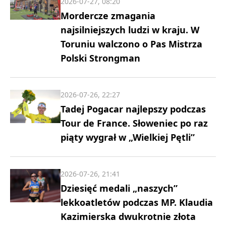
2026-07-27, 08:20
Mordercze zmagania
najsilniejszych ludzi w kraju. W
Toruniu walczono o Pas Mistrza
Polski Strongman
2026-07-26, 22:27
Tadej Pogacar najlepszy podczas
Tour de France. Słoweniec po raz
piąty wygrał w „Wielkiej Pętli”
2026-07-26, 21:41
Dziesięć medali „naszych”
lekkoatletów podczas MP. Klaudia
Kazimierska dwukrotnie złota