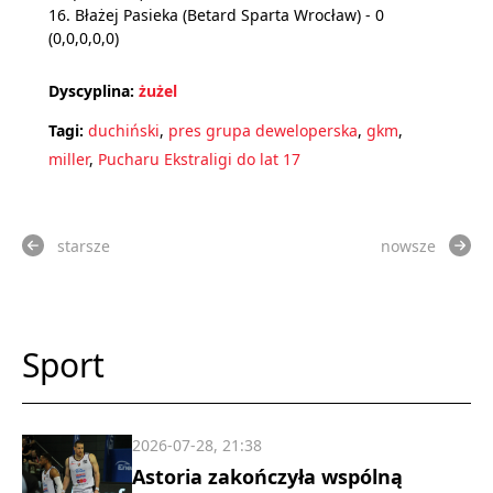
16. Błażej Pasieka (Betard Sparta Wrocław) - 0
(0,0,0,0,0)
Dyscyplina:
żużel
Tagi:
duchiński
,
pres grupa deweloperska
,
gkm
,
miller
,
Pucharu Ekstraligi do lat 17
starsze
nowsze
Sport
2026-07-28, 21:38
Astoria zakończyła wspólną