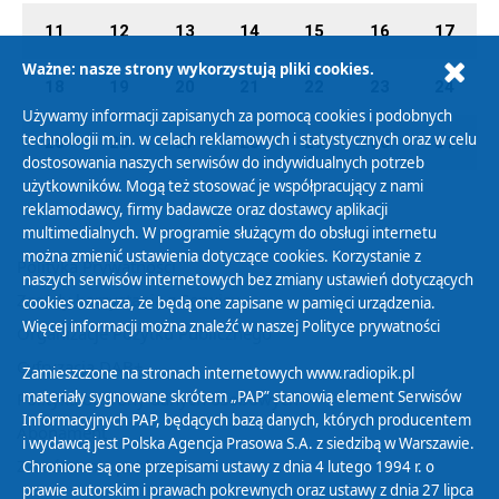
11
12
13
14
15
16
17
Ważne: nasze strony wykorzystują pliki cookies.
18
19
20
21
22
23
24
Używamy informacji zapisanych za pomocą cookies i podobnych
technologii m.in. w celach reklamowych i statystycznych oraz w celu
25
26
27
28
29
30
31
dostosowania naszych serwisów do indywidualnych potrzeb
użytkowników. Mogą też stosować je współpracujący z nami
reklamodawcy, firmy badawcze oraz dostawcy aplikacji
multimedialnych. W programie służącym do obsługi internetu
można zmienić ustawienia dotyczące cookies. Korzystanie z
Polityka Prywatności
naszych serwisów internetowych bez zmiany ustawień dotyczących
Zasady korzystania z Serwisu
cookies oznacza, że będą one zapisane w pamięci urządzenia.
Więcej informacji można znaleźć w naszej
Polityce prywatności
Organizacje Pożytku Publicznego
Cyfryzacja DAB+
Zamieszczone na stronach internetowych www.radiopik.pl
materiały sygnowane skrótem „PAP” stanowią element Serwisów
Polityka ochrony danych osobowych
Informacyjnych PAP, będących bazą danych, których producentem
Abonament
i wydawcą jest Polska Agencja Prasowa S.A. z siedzibą w Warszawie.
Zamówienia publiczne
Chronione są one przepisami ustawy z dnia 4 lutego 1994 r. o
prawie autorskim i prawach pokrewnych oraz ustawy z dnia 27 lipca