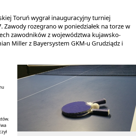
kiej Toruń wygrał inauguracyjny turniej
7. Zawody rozegrano w poniedziałek na torze w
trzech zawodników z województwa kujawsko-
ian Miller z Bayersystem GKM-u Grudziądz i
j
 mu
któw.
 dwa
czył