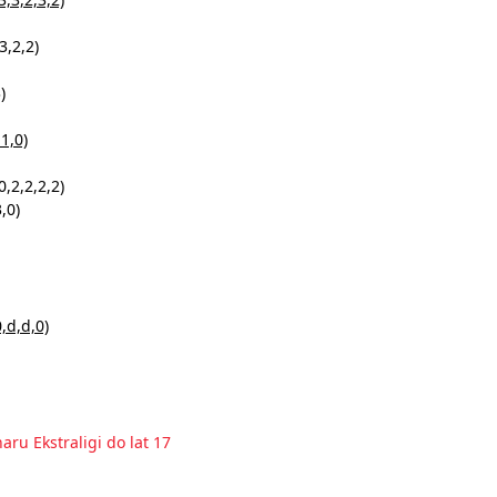
3,2,2)
)
1,0)
,2,2,2,2)
,0)
,d,d,0)
aru Ekstraligi do lat 17