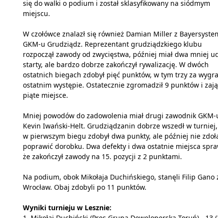
się do walki o podium i został sklasyfikowany na siódmym
miejscu.
W czołówce znalazł się również Damian Miller z Bayersyste
GKM-u Grudziądz. Reprezentant grudziądzkiego klubu
rozpoczął zawody od zwycięstwa, później miał dwa mniej u
starty, ale bardzo dobrze zakończył rywalizację. W dwóch
ostatnich biegach zdobył pięć punktów, w tym trzy za wygr
ostatnim występie. Ostatecznie zgromadził 9 punktów i zają
piąte miejsce.
Mniej powodów do zadowolenia miał drugi zawodnik GKM-
Kevin Iwański-Helt. Grudziądzanin dobrze wszedł w turniej,
w pierwszym biegu zdobył dwa punkty, ale później nie zdoła
poprawić dorobku. Dwa defekty i dwa ostatnie miejsca spraw
że zakończył zawody na 15. pozycji z 2 punktami.
Na podium, obok Mikołaja Duchińskiego, stanęli Filip Gano 
Wrocław. Obaj zdobyli po 11 punktów.
Wyniki turnieju w Lesznie:
1. Mikołaj Duchiński (Pres Grupa Deweloperska Toruń) - 13 (3