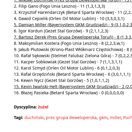
2. Filip Gano (Fogo Unia Leszno) - 11 (1,3,1,3,3)
3. Krzysztof Harendarczyk (Betard Sparta Wrocław) - 11 (2,2,
4. Dawid Cepielik (Orlen Oil Motor Lublin) - 10 (3,3,0,3,1)
5. Damian Miller (Bayersystem GKM Grudziądz) - 9 (3,1,0,2,3
6. Igor Kordun (Gezet Stal Gorzów) - 9 (2,1,1,2,3)
7. Bartosz Derek (Pres Grupa Deweloperska Toruń) - 8 (1,3,3,
8. Maksymilian Kostera (Fogo Unia Leszno) - 8 (2,2,3,w,1)
9. Jakub Plutowski (Krono-Plast Włókniarz Częstochowa) - 8 (0
10. Rafał Sękowski (Stelmet Falubaz Zielona Góra) - 7 (0,2,2,3
11. Kacper Sobkowiak (Gezet Stal Gorzów) - 7 (1,1,3,1,1)
12. Karol Szmyd (Orlen Oil Motor Lublin) - 6 (0,1,2,0,3)
13. Rafał Grzędziński (Betard Sparta Wrocław) - 6 (3,0,1,1,1)
14. Kewin Nycz (Gezet Stal Gorzów) - 5 (1,0,1,1,2)
15. Kevin Iwański-Helt (Bayersystem GKM Grudziądz) - 2 (2,0
16. Błażej Pasieka (Betard Sparta Wrocław) - 0 (0,0,0,0,0)
Dyscyplina:
żużel
Tagi:
duchiński
,
pres grupa deweloperska
,
gkm
,
miller
,
Puch