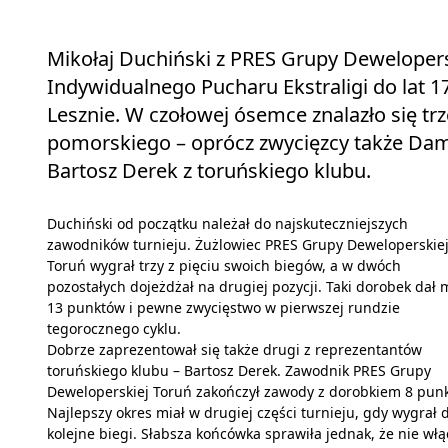
Mikołaj Duchiński z PRES Grupy Dewelopers
Indywidualnego Pucharu Ekstraligi do lat 1
Lesznie. W czołowej ósemce znalazło się 
pomorskiego – oprócz zwycięzcy także Dam
Bartosz Derek z toruńskiego klubu.
Duchiński od początku należał do najskuteczniejszych
zawodników turnieju. Żużlowiec PRES Grupy Deweloperskie
Toruń wygrał trzy z pięciu swoich biegów, a w dwóch
pozostałych dojeżdżał na drugiej pozycji. Taki dorobek dał
13 punktów i pewne zwycięstwo w pierwszej rundzie
tegorocznego cyklu.
Dobrze zaprezentował się także drugi z reprezentantów
toruńskiego klubu – Bartosz Derek. Zawodnik PRES Grupy
Deweloperskiej Toruń zakończył zawody z dorobkiem 8 pun
Najlepszy okres miał w drugiej części turnieju, gdy wygrał
kolejne biegi. Słabsza końcówka sprawiła jednak, że nie włą