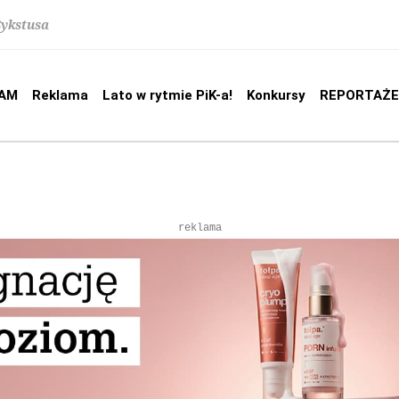
Sykstusa
AM
Reklama
Lato w rytmie PiK-a!
Konkursy
REPORTAŻE
reklama