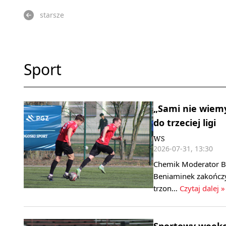
starsze
Sport
„Sami nie wiemy
do trzeciej ligi
WS
2026-07-31, 13:30
Chemik Moderator Byd
Beniaminek zakończ
trzon…
Czytaj dalej »