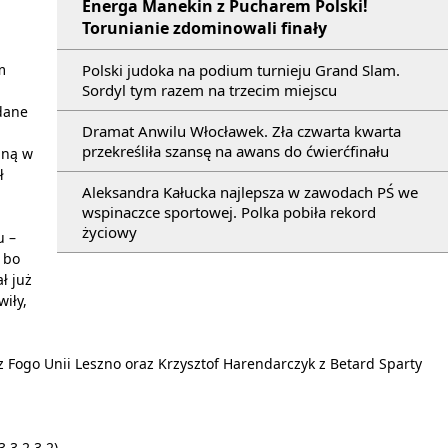
Energa Manekin z Pucharem Polski!
Torunianie zdominowali finały
m
Polski judoka na podium turnieju Grand Slam.
Sordyl tym razem na trzecim miejscu
dane
Dramat Anwilu Włocławek. Zła czwarta kwarta
przekreśliła szansę na awans do ćwierćfinału
aną w
ł
Aleksandra Kałucka najlepsza w zawodach PŚ we
wspinaczce sportowej. Polka pobiła rekord
życiowy
u –
 bo
ł już
iły,
z Fogo Unii Leszno oraz Krzysztof Harendarczyk z Betard Sparty
,3,2,3,2)