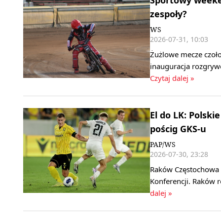
Sportowy weeken
zespoły?
WS
2026-07-31, 10:03
Żużlowe mecze czołow
inauguracja rozgrywe
Czytaj dalej »
El do LK: Polski
pościg GKS-u
PAP/WS
2026-07-30, 23:28
Raków Częstochowa i 
Konferencji. Raków r
dalej »