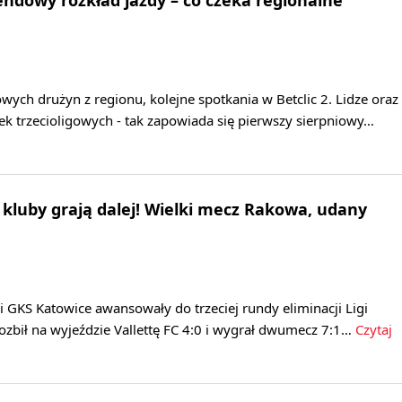
dowy rozkład jazdy – co czeka regionalne
ych drużyn z regionu, kolejne spotkania w Betclic 2. Lidze oraz
k trzecioligowych - tak zapowiada się pierwszy sierpniowy…
e kluby grają dalej! Wielki mecz Rakowa, udany
GKS Katowice awansowały do trzeciej rundy eliminacji Ligi
ozbił na wyjeździe Vallettę FC 4:0 i wygrał dwumecz 7:1…
Czytaj