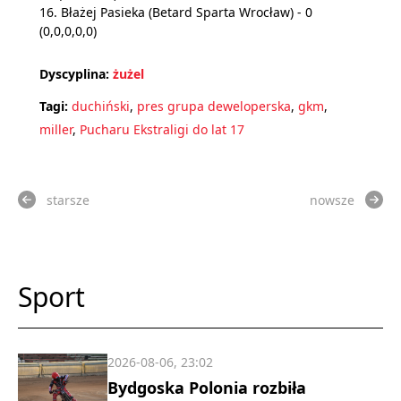
16. Błażej Pasieka (Betard Sparta Wrocław) - 0
(0,0,0,0,0)
Dyscyplina:
żużel
Tagi:
duchiński
,
pres grupa deweloperska
,
gkm
,
miller
,
Pucharu Ekstraligi do lat 17
starsze
nowsze
Sport
2026-08-06, 23:02
Bydgoska Polonia rozbiła