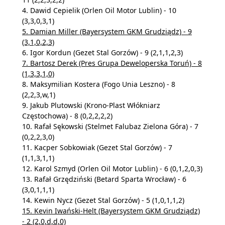
4. Dawid Cepielik (Orlen Oil Motor Lublin) - 10
(3,3,0,3,1)
5. Damian Miller (Bayersystem GKM Grudziądz) - 9
(3,1,0,2,3)
6. Igor Kordun (Gezet Stal Gorzów) - 9 (2,1,1,2,3)
7. Bartosz Derek (Pres Grupa Deweloperska Toruń) - 8
(1,3,3,1,0)
8. Maksymilian Kostera (Fogo Unia Leszno) - 8
(2,2,3,w,1)
9. Jakub Plutowski (Krono-Plast Włókniarz
Częstochowa) - 8 (0,2,2,2,2)
10. Rafał Sękowski (Stelmet Falubaz Zielona Góra) - 7
(0,2,2,3,0)
11. Kacper Sobkowiak (Gezet Stal Gorzów) - 7
(1,1,3,1,1)
12. Karol Szmyd (Orlen Oil Motor Lublin) - 6 (0,1,2,0,3)
13. Rafał Grzędziński (Betard Sparta Wrocław) - 6
(3,0,1,1,1)
14. Kewin Nycz (Gezet Stal Gorzów) - 5 (1,0,1,1,2)
15. Kevin Iwański-Helt (Bayersystem GKM Grudziądz)
- 2 (2,0,d,d,0)