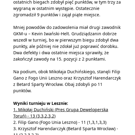
ostatnich biegach zdobył pięć punktów, w tym trzy za
wygraną w ostatnim występie. Ostatecznie
zgromadził 9 punktów i zajął piąte miejsce.
Mniej powodów do zadowolenia miał drugi zawodnik
GKM-u – Kevin Iwański-Helt. Grudziądzanin dobrze
wszedł w turniej, bo w pierwszym biegu zdobył dwa
punkty, ale później nie zdołał już poprawić dorobku.
Dwa defekty i dwa ostatnie miejsca sprawiły, że
zakończył zawody na 15. pozycji z 2 punktami.
Na podium, obok Mikołaja Duchińskiego, stanęli Filip
Gano z Fogo Unii Leszno oraz Krzysztof Harendarczyk
z Betard Sparty Wrocław. Obaj zdobyli po 11
punktów.
Wyniki turnieju w Lesznie:
1. Mikołaj Duchiński (Pres Grupa Deweloperska
Toruń) - 13 (3,3,2,3,2)
2. Filip Gano (Fogo Unia Leszno) - 11 (1,3,1,3,3)
3. Krzysztof Harendarczyk (Betard Sparta Wrocław) -
11 (2,2,3,2,2)