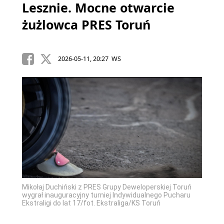
Lesznie. Mocne otwarcie
żużlowca PRES Toruń
2026-05-11, 20:27 WS
Mikołaj Duchiński z PRES Grupy Deweloperskiej Toruń
wygrał inauguracyjny turniej Indywidualnego Pucharu
Ekstraligi do lat 17/fot. Ekstraliga/KS Toruń