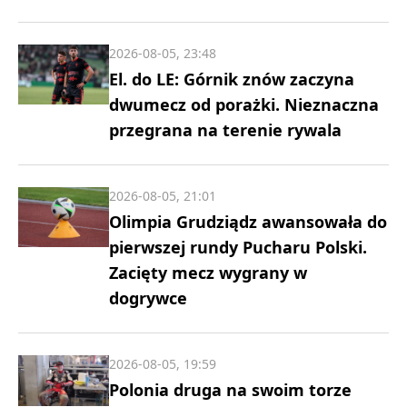
2026-08-05, 23:48
El. do LE: Górnik znów zaczyna
dwumecz od porażki. Nieznaczna
przegrana na terenie rywala
2026-08-05, 21:01
Olimpia Grudziądz awansowała do
pierwszej rundy Pucharu Polski.
Zacięty mecz wygrany w
dogrywce
2026-08-05, 19:59
Polonia druga na swoim torze