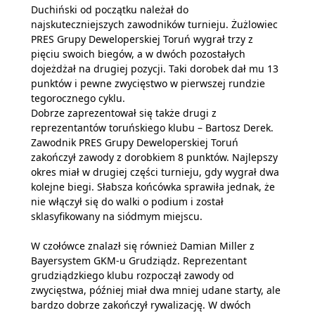
Duchiński od początku należał do
najskuteczniejszych zawodników turnieju. Żużlowiec
PRES Grupy Deweloperskiej Toruń wygrał trzy z
pięciu swoich biegów, a w dwóch pozostałych
dojeżdżał na drugiej pozycji. Taki dorobek dał mu 13
punktów i pewne zwycięstwo w pierwszej rundzie
tegorocznego cyklu.
Dobrze zaprezentował się także drugi z
reprezentantów toruńskiego klubu – Bartosz Derek.
Zawodnik PRES Grupy Deweloperskiej Toruń
zakończył zawody z dorobkiem 8 punktów. Najlepszy
okres miał w drugiej części turnieju, gdy wygrał dwa
kolejne biegi. Słabsza końcówka sprawiła jednak, że
nie włączył się do walki o podium i został
sklasyfikowany na siódmym miejscu.
W czołówce znalazł się również Damian Miller z
Bayersystem GKM-u Grudziądz. Reprezentant
grudziądzkiego klubu rozpoczął zawody od
zwycięstwa, później miał dwa mniej udane starty, ale
bardzo dobrze zakończył rywalizację. W dwóch