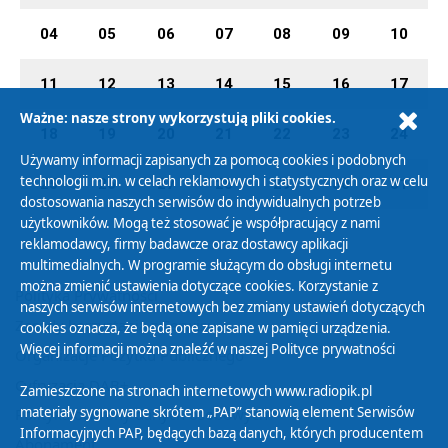
04
05
06
07
08
09
10
11
12
13
14
15
16
17
Ważne: nasze strony wykorzystują pliki cookies.
18
19
20
21
22
23
24
Używamy informacji zapisanych za pomocą cookies i podobnych
technologii m.in. w celach reklamowych i statystycznych oraz w celu
25
26
27
28
29
30
31
dostosowania naszych serwisów do indywidualnych potrzeb
użytkowników. Mogą też stosować je współpracujący z nami
reklamodawcy, firmy badawcze oraz dostawcy aplikacji
multimedialnych. W programie służącym do obsługi internetu
można zmienić ustawienia dotyczące cookies. Korzystanie z
Polityka Prywatności
naszych serwisów internetowych bez zmiany ustawień dotyczących
Zasady korzystania z Serwisu
cookies oznacza, że będą one zapisane w pamięci urządzenia.
Więcej informacji można znaleźć w naszej
Polityce prywatności
Organizacje Pożytku Publicznego
Cyfryzacja DAB+
Zamieszczone na stronach internetowych www.radiopik.pl
materiały sygnowane skrótem „PAP” stanowią element Serwisów
Polityka ochrony danych osobowych
Informacyjnych PAP, będących bazą danych, których producentem
Abonament