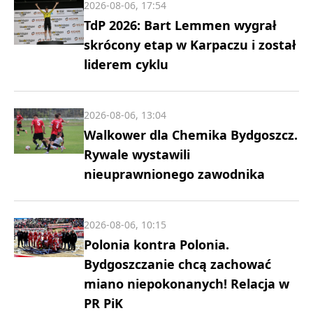
2026-08-06, 17:54
TdP 2026: Bart Lemmen wygrał
skrócony etap w Karpaczu i został
liderem cyklu
2026-08-06, 13:04
Walkower dla Chemika Bydgoszcz.
Rywale wystawili
nieuprawnionego zawodnika
2026-08-06, 10:15
Polonia kontra Polonia.
Bydgoszczanie chcą zachować
miano niepokonanych! Relacja w
PR PiK