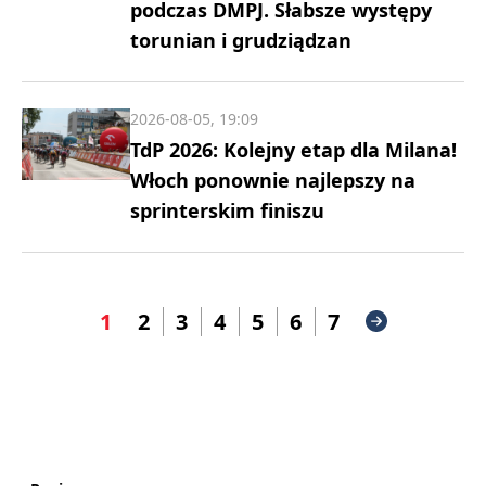
podczas DMPJ. Słabsze występy
torunian i grudziądzan
2026-08-05, 19:09
TdP 2026: Kolejny etap dla Milana!
Włoch ponownie najlepszy na
sprinterskim finiszu
1
2
3
4
5
6
7