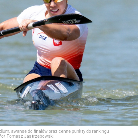
odium, awanse do finałów oraz cenne punkty do rankingu
s/fot Tomasz Jastrzębowski