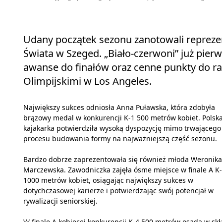
Udany początek sezonu zanotowali reprezen
Świata w Szeged. „Biało-czerwoni” już pier
awanse do finałów oraz cenne punkty do ra
Olimpijskimi w Los Angeles.
Największy sukces odniosła Anna Puławska, która zdobyła
brązowy medal w konkurencji K-1 500 metrów kobiet. Polsk
kajakarka potwierdziła wysoką dyspozycję mimo trwającego
procesu budowania formy na najważniejszą część sezonu.
Bardzo dobrze zaprezentowała się również młoda Weronika
Marczewska. Zawodniczka zajęła ósme miejsce w finale A K
1000 metrów kobiet, osiągając największy sukces w
dotychczasowej karierze i potwierdzając swój potencjał w
rywalizacji seniorskiej.
W finale A kobiecej konkurencji K-4 500 metrów osada w skł