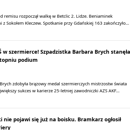
 remisu rozpoczął walkę w Betclic 2. Lidze. Beniaminek
mi z Sokołem Kleczew. Spotkanie przy Gdańskiej 163 zakończyło…
w szermierce! Szpadzistka Barbara Brych stanęł
stopniu podium
 Brych zdobyła brązowy medal szermierczych mistrzostw świata
większy sukces w karierze 25-letniej zawodniczki AZS AKF…
 nie pojawi się już na boisku. Bramkarz ogłosił
iery