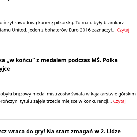
ończył zawodową karierę piłkarską. To m.in. były bramkarz
Hamu United. Jeden z bohaterów Euro 2016 zaznaczył…
Czytaj
ska „w końcu” z medalem podczas MŚ. Polka
yjce
dobyła brązowy medal mistrzostw świata w kajakarstwie górskim
ończyni tytułu zajęła trzecie miejsce w konkurencji…
Czytaj
cz wraca do gry! Na start zmagań w 2. Lidze