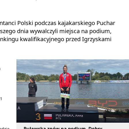
tanci Polski podczas kajakarskiego Puchar
wszego dnia wywalczyli miejsca na podium,
nkingu kwalifikacyjnego przed Igrzyskami
a
-1
Puławska znów na podium. Dobry
adzie