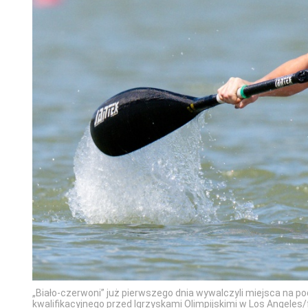
„Biało-czerwoni” już pierwszego dnia wywalczyli miejsca na p
kwalifikacyjnego przed Igrzyskami Olimpijskimi w Los Angele