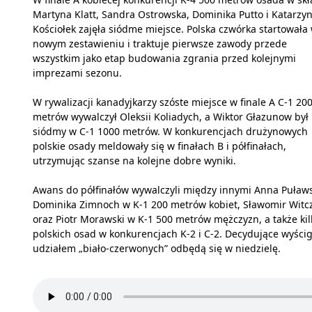
Martyna Klatt, Sandra Ostrowska, Dominika Putto i Katarzy
Kościołek zajęła siódme miejsce. Polska czwórka startowała
nowym zestawieniu i traktuje pierwsze zawody przede
wszystkim jako etap budowania zgrania przed kolejnymi
imprezami sezonu.
W rywalizacji kanadyjkarzy szóste miejsce w finale A C-1 20
metrów wywalczył Oleksii Koliadych, a Wiktor Głazunow był
siódmy w C-1 1000 metrów. W konkurencjach drużynowych
polskie osady meldowały się w finałach B i półfinałach,
utrzymując szanse na kolejne dobre wyniki.
Awans do półfinałów wywalczyli między innymi Anna Puławs
Dominika Zimnoch w K-1 200 metrów kobiet, Sławomir Witc
oraz Piotr Morawski w K-1 500 metrów mężczyzn, a także kil
polskich osad w konkurencjach K-2 i C-2. Decydujące wyścig
udziałem „biało-czerwonych” odbędą się w niedzielę.