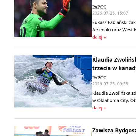
PAP/PG
2026-07-25, 15:07
Łukasz Fabiański zak
Arsenalu oraz West 
dalej »
Klaudia Zwoliń
trzecia w kanad
PAP/PG
2026-07-25, 09:58
Klaudia Zwolińska z
w Oklahoma City. Obr
dalej »
Zawisza Bydgosz