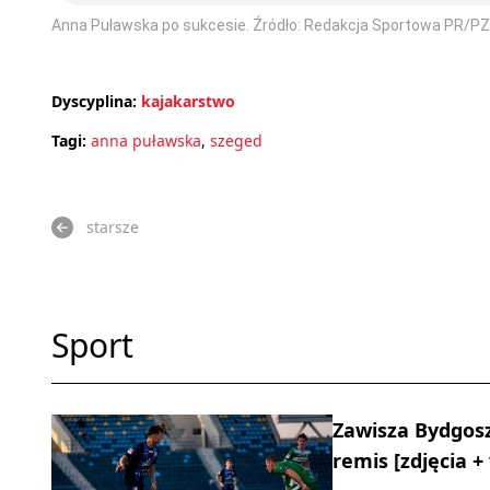
Anna Puławska po sukcesie. Źródło: Redakcja Sportowa PR/PZ
Dyscyplina:
kajakarstwo
Tagi:
anna puławska
,
szeged
starsze
Sport
Zawisza Bydgosz
remis [zdjęcia +