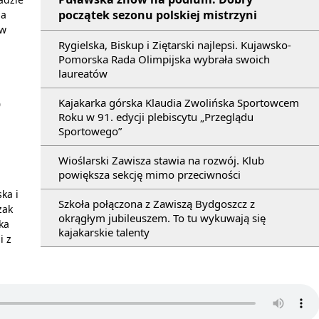
początek sezonu polskiej mistrzyni
na
 w
Rygielska, Biskup i Ziętarski najlepsi. Kujawsko-
Pomorska Rada Olimpijska wybrała swoich
laureatów
Kajakarka górska Klaudia Zwolińska Sportowcem
0
Roku w 91. edycji plebiscytu „Przeglądu
Sportowego”
Wioślarski Zawisza stawia na rozwój. Klub
powiększa sekcję mimo przeciwności
ka i
Szkoła połączona z Zawiszą Bydgoszcz z
zak
okrągłym jubileuszem. To tu wykuwają się
ka
kajakarskie talenty
i z