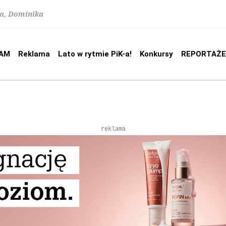
na, Dominika
AM
Reklama
Lato w rytmie PiK-a!
Konkursy
REPORTAŻE
reklama