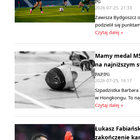
PG
2026-07-25, 21:33
Zawisza Bydgoszcz od
podzielił się punkta
Czytaj dalej »
Mamy medal MŚ 
na najniższym 
PAP/PG
2026-07-25, 16:17
Szpadzistka Barbara
w Hongkongu. To naj
Czytaj dalej »
Łukasz Fabiański
zakończenie kar