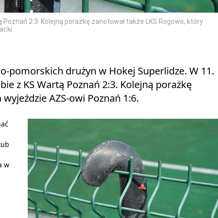
tą Poznań 2:3. Kolejną porażkę zanotował także LKS Rogowo, który
acki
sko‑pomorskich drużyn w Hokej Superlidze. W 11.
bie z KS Wartą Poznań 2:3. Kolejną porażkę
 wyjeździe AZS-owi Poznań 1:6.
nać
kub
a w