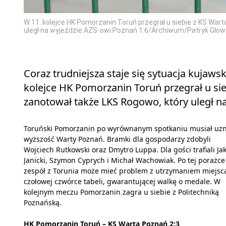
W 11. kolejce HK Pomorzanin Toruń przegrał u siebie z KS War
uległ na wyjeździe AZS-owi Poznań 1:6/Archiwum/Patryk Głow
Coraz trudniejsza staje się sytuacja kujaw
kolejce HK Pomorzanin Toruń przegrał u sie
zanotował także LKS Rogowo, który uległ na
Toruński Pomorzanin po wyrównanym spotkaniu musiał uz
wyższość Warty Poznań. Bramki dla gospodarzy zdobyli
Wojciech Rutkowski oraz Dmytro Luppa. Dla gości trafiali Ja
Janicki, Szymon Cyprych i Michał Wachowiak. Po tej porażce
zespół z Torunia może mieć problem z utrzymaniem miejsc
czołowej czwórce tabeli, gwarantującej walkę o medale. W
kolejnym meczu Pomorzanin zagra u siebie z Politechniką
Poznańską.
HK Pomorzanin Toruń – KS Warta Poznań 2:3