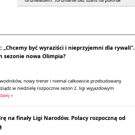
Grunwaldem. Torunianie bez szans na półfinał
 „Chcemy być wyraziści i nieprzyjemni dla rywali”.
m sezonie nowa Olimpia?
wodników, nowy trener i niemal całkowicie przebudowany
ziądz w niedzielę rozpocznie sezon 2. ligi wyjazdowym
dalej »
drę na finały Ligi Narodów. Polacy rozpoczną od
ą