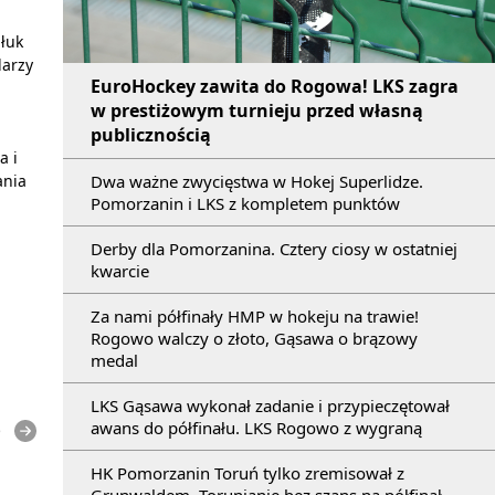
łuk
darzy
EuroHockey zawita do Rogowa! LKS zagra
w prestiżowym turnieju przed własną
publicznością
a i
Dwa ważne zwycięstwa w Hokej Superlidze.
ania
Pomorzanin i LKS z kompletem punktów
Derby dla Pomorzanina. Cztery ciosy w ostatniej
kwarcie
Za nami półfinały HMP w hokeju na trawie!
Rogowo walczy o złoto, Gąsawa o brązowy
medal
LKS Gąsawa wykonał zadanie i przypieczętował
awans do półfinału. LKS Rogowo z wygraną
e
HK Pomorzanin Toruń tylko zremisował z