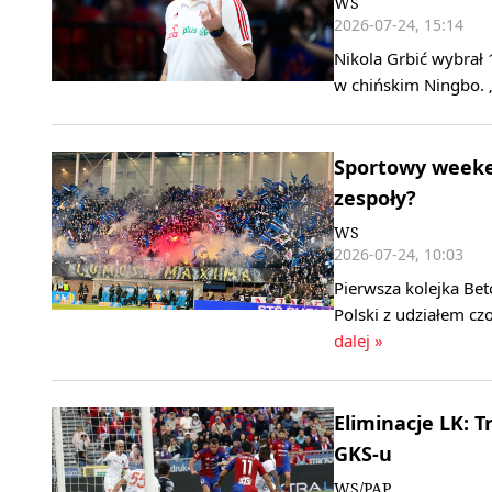
WS
2026-07-24, 15:14
Nikola Grbić wybrał 
w chińskim Ningbo. 
Sportowy weeken
zespoły?
WS
2026-07-24, 10:03
Pierwsza kolejka Bet
Polski z udziałem c
dalej »
Eliminacje LK: 
GKS-u
WS/PAP