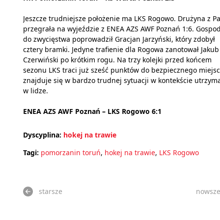
Jeszcze trudniejsze położenie ma LKS Rogowo. Drużyna z Pa
przegrała na wyjeździe z ENEA AZS AWF Poznań 1:6. Gospo
do zwycięstwa poprowadził Gracjan Jarzyński, który zdobył
cztery bramki. Jedyne trafienie dla Rogowa zanotował Jakub
Czerwiński po krótkim rogu. Na trzy kolejki przed końcem
sezonu LKS traci już sześć punktów do bezpiecznego miejsc
znajduje się w bardzo trudnej sytuacji w kontekście utrzym
w lidze.
ENEA AZS AWF Poznań – LKS Rogowo 6:1
Dyscyplina:
hokej na trawie
Tagi:
pomorzanin toruń
,
hokej na trawie
,
LKS Rogowo
starsze
nowsz