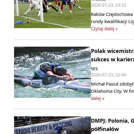
2026-07-23, 23:22
Raków Częstochowa p
rundy kwalifikacji L
Czytaj dalej »
Polak wicemistr
sukces w karier
WS
2026-07-23, 22:49
Michał Pasiut zdoby
Oklahoma City. W fin
dalej »
DMPJ: Polonia, 
półfinałów