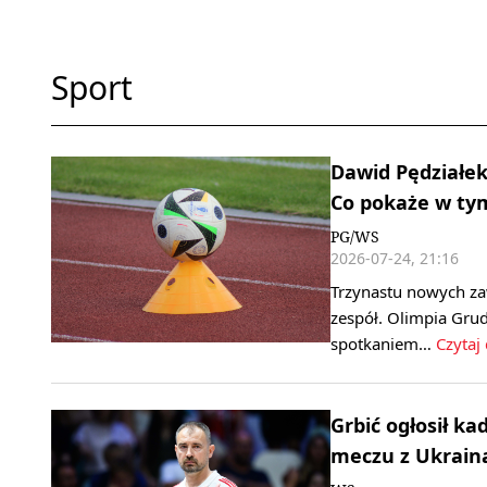
Sport
Dawid Pędziałek:
Co pokaże w ty
PG/WS
2026-07-24, 21:16
Trzynastu nowych za
zespół. Olimpia Grud
spotkaniem…
Czytaj 
Grbić ogłosił ka
meczu z Ukrain