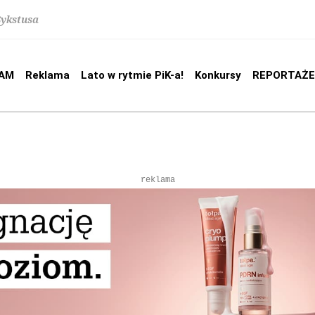
Sykstusa
AM
Reklama
Lato w rytmie PiK-a!
Konkursy
REPORTAŻE
reklama