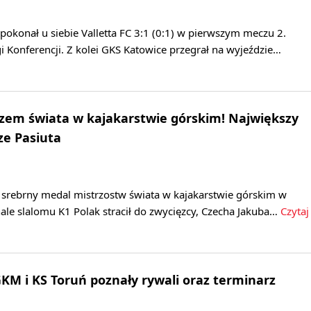
okonał u siebie Valletta FC 3:1 (0:1) w pierwszym meczu 2.
igi Konferencji. Z kolei GKS Katowice przegrał na wyjeździe…
zem świata w kajakarstwie górskim! Największy
ze Pasiuta
ł srebrny medal mistrzostw świata w kajakarstwie górskim w
ale slalomu K1 Polak stracił do zwycięzcy, Czecha Jakuba…
Czytaj
GKM i KS Toruń poznały rywali oraz terminarz