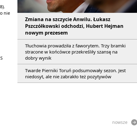
8).
co nie
Zmiana na szczycie Anwilu. Łukasz
Pszczółkowski odchodzi, Hubert Hejman
nowym prezesem
Tłuchowia prowadziła z faworytem. Trzy bramki
stracone w końcówce przekreśliły szansę na
dobry wynik
KS
Twarde Pierniki Toruń podsumowały sezon. Jest
niedosyt, ale nie zabrakło też pozytywów
nowsze