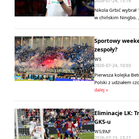
2026-07-24, 15:14
Nikola Grbić wybrał 
w chińskim Ningbo. 
Sportowy weeken
zespoły?
WS
2026-07-24, 10:03
Pierwsza kolejka Bet
Polski z udziałem c
dalej »
Eliminacje LK: 
GKS-u
WS/PAP
2026-07-23, 23:22