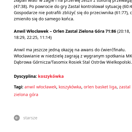
złapali wiatr w żagle i na przerwę zeszli z solidną przewagą
(47:38). Po powrocie do gry Zastal kontrolował sytuację (60:4
Gospodarze nie potrafili zbliżyć się do przeciwnika (61:77), 
zmieniło się do samego końca.
Anwil Włocławek – Orlen Zastal Zielona Góra 71:86
(20:18,
18:29, 22:25, 11:14)
Anwil ma jeszcze jedną okazję na awans do ćwierćfinału.
Włocławianie w niedzielę zagrają z wygranym spotkania M
Dąbrowa Górnicza/Tasomix Rosiek Stal Ostrów Wielkopolski.
Dyscyplina:
koszykówka
Tagi:
anwil włocławek
,
koszykówka
,
orlen basket liga
,
zastal
zielona góra
starsze