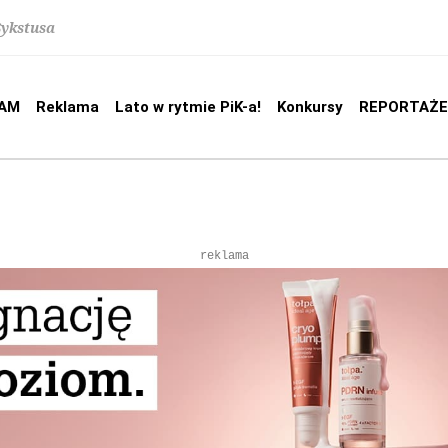
Sykstusa
AM
Reklama
Lato w rytmie PiK-a!
Konkursy
REPORTAŻE
reklama