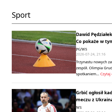
Sport
Dawid Pędziałek:
Co pokaże w ty
PG/WS
2026-07-24, 21:16
Trzynastu nowych za
zespół. Olimpia Grud
spotkaniem…
Czytaj 
Grbić ogłosił ka
meczu z Ukrain
WS