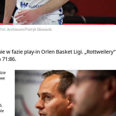
/fot. Archiwum/Patryk Głowacki
 w fazie play-in Orlen Basket Ligi. „Rottweilery”
 71:86.
dzie
 we
6.
ale