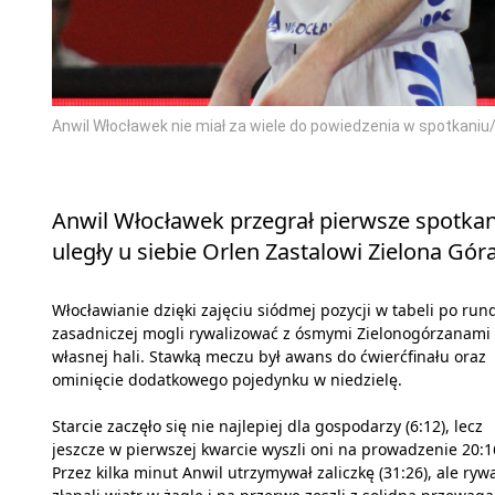
Anwil Włocławek nie miał za wiele do powiedzenia w spotkaniu
Anwil Włocławek przegrał pierwsze spotkanie
uległy u siebie Orlen Zastalowi Zielona Góra
Włocławianie dzięki zajęciu siódmej pozycji w tabeli po run
zasadniczej mogli rywalizować z ósmymi Zielonogórzanami
własnej hali. Stawką meczu był awans do ćwierćfinału oraz
ominięcie dodatkowego pojedynku w niedzielę.
Starcie zaczęło się nie najlepiej dla gospodarzy (6:12), lecz
jeszcze w pierwszej kwarcie wyszli oni na prowadzenie 20:1
Przez kilka minut Anwil utrzymywał zaliczkę (31:26), ale ryw