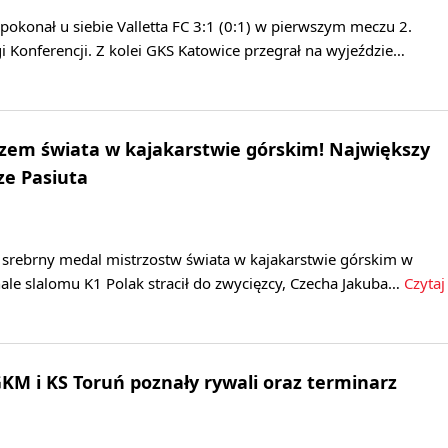
okonał u siebie Valletta FC 3:1 (0:1) w pierwszym meczu 2.
igi Konferencji. Z kolei GKS Katowice przegrał na wyjeździe…
zem świata w kajakarstwie górskim! Największy
ze Pasiuta
ł srebrny medal mistrzostw świata w kajakarstwie górskim w
ale slalomu K1 Polak stracił do zwycięzcy, Czecha Jakuba…
Czytaj
GKM i KS Toruń poznały rywali oraz terminarz